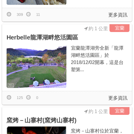
更多資訊
309
11
宜蘭
約 1 公里
Herbelle龍潭湖畔悠活園區
宜蘭龍潭湖旁全新「龍潭
湖畔悠活園區」於
2018/12/02開幕，這是台
塑第...
更多資訊
125
0
宜蘭
約 1 公里
窯烤－山寨村(窯烤山寨村)
窯烤－山寨村位於宜蘭，