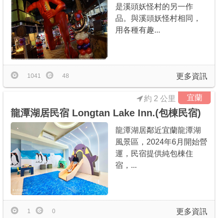
是溪頭妖怪村的另一作
品。與溪頭妖怪村相同，
用各種有趣...
更多資訊
1041
48
宜蘭
約 2 公里
龍潭湖居民宿 Longtan Lake Inn.(包棟民宿)
龍潭湖居鄰近宜蘭龍潭湖
風景區，2024年6月開始營
運，民宿提供純包棟住
宿，...
更多資訊
1
0