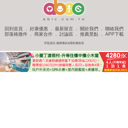
回到首頁
．
好康優惠
．
最新留言
．
關於我們
．
聯絡我們
部落格微件
．
商家合作
．
討論區
．
推薦景點
．
APP下載
羿磊資訊 服務條款&隱私權政策
收藏
評分
去過
附近景點
部落客分享