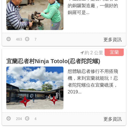
的銅鑼製造廠，一個好的
銅羅可是...
更多資訊
463
7
宜蘭
約 2 公里
宜蘭忍者村Ninja Totolo(忍者陀陀螺)
想體驗忍者修行不用搭飛
機，來到宜蘭就能玩！忍
者陀陀螺位在宜蘭礁溪，
2019...
更多資訊
204
4