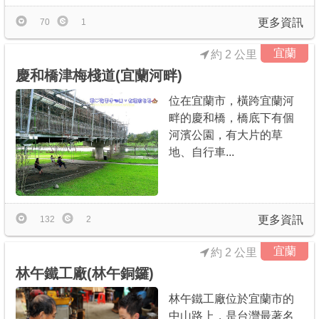
更多資訊
70
1
宜蘭
約 2 公里
慶和橋津梅棧道(宜蘭河畔)
位在宜蘭市，橫跨宜蘭河
畔的慶和橋，橋底下有個
河濱公園，有大片的草
地、自行車...
更多資訊
132
2
宜蘭
約 2 公里
林午鐵工廠(林午銅鑼)
林午鐵工廠位於宜蘭市的
中山路上，是台灣最著名