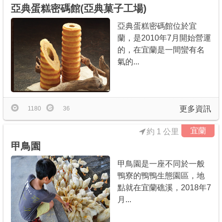
亞典蛋糕密碼館(亞典菓子工場)
亞典蛋糕密碼館位於宜
蘭，是2010年7月開始營運
的，在宜蘭是一間蠻有名
氣的...
更多資訊
1180
36
宜蘭
約 1 公里
甲鳥園
甲鳥園是一座不同於一般
鴨寮的鴨鴨生態園區，地
點就在宜蘭礁溪，2018年7
月...