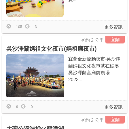
更多資訊
105
3
宜蘭
約 2 公里
吳沙澤蘭媽祖文化夜市(媽祖廟夜市)
宜蘭全新流動夜市-吳沙澤
蘭媽祖文化夜市就在礁溪
吳沙澤蘭宮廟前廣場，
2023...
更多資訊
9
0
宜蘭
約 2 公里
大碗公溜滑梯@龍潭湖