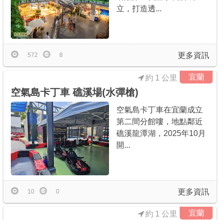
立，打造透...
更多資訊
572
8
宜蘭
約 1 公里
空氣島卡丁車 礁溪場(水彈槍)
空氣島卡丁車在宜蘭成立
第二間分館嘍，地點鄰近
礁溪龍潭湖，2025年10月
開...
更多資訊
10
0
宜蘭
約 1 公里