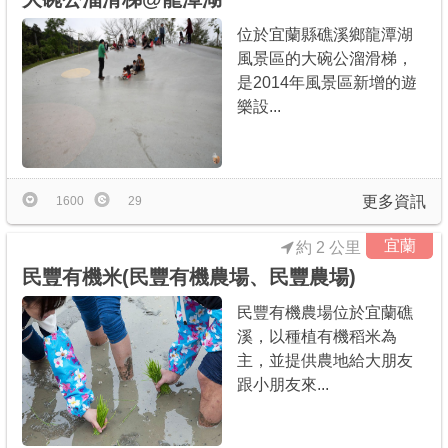
位於宜蘭縣礁溪鄉龍潭湖
風景區的大碗公溜滑梯，
是2014年風景區新增的遊
樂設...
更多資訊
1600
29
宜蘭
約 2 公里
民豐有機米(民豐有機農場、民豐農場)
民豐有機農場位於宜蘭礁
溪，以種植有機稻米為
主，並提供農地給大朋友
跟小朋友來...