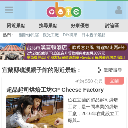
歡迎加入
附近景點
搜尋景點
好康優惠
討論區
APP登入
熱門：
溜滑梯民宿
觀光工廠
DIY摘果
日本親子景點
特色遊戲場
親子住房優惠
台北親子餐廳
溫泉泡湯SPA
首 頁
搜尋景點
宜蘭縣礁溪親子館的附近景點 :
進階搜尋
宜蘭
約 550 公尺
好康優惠
超品起司烘焙工坊CP Cheese Factory
位在宜蘭的超品起司烘焙
最新消息
工坊，是一間專業的烘焙
工廠，2016年在此設立工
最新留言
廠與...