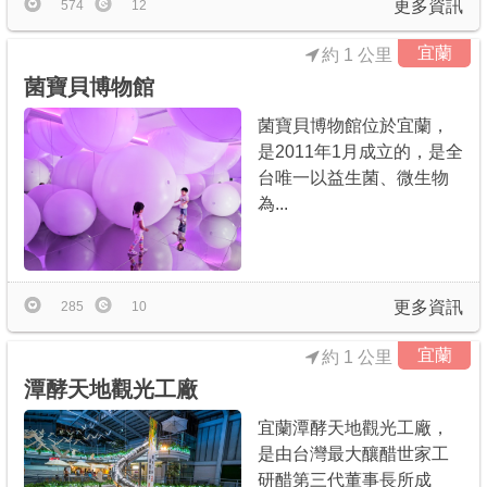
更多資訊
574
12
宜蘭
約 1 公里
菌寶貝博物館
菌寶貝博物館位於宜蘭，
是2011年1月成立的，是全
台唯一以益生菌、微生物
為...
更多資訊
285
10
宜蘭
約 1 公里
潭酵天地觀光工廠
宜蘭潭酵天地觀光工廠，
是由台灣最大釀醋世家工
研醋第三代董事長所成