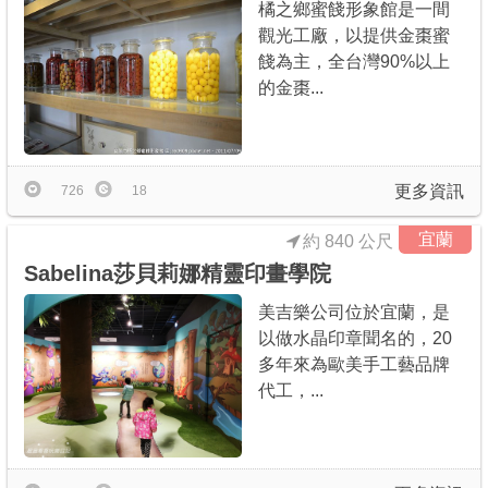
橘之鄉蜜餞形象館是一間
觀光工廠，以提供金棗蜜
餞為主，全台灣90%以上
的金棗...
更多資訊
726
18
宜蘭
約 840 公尺
Sabelina莎貝莉娜精靈印畫學院
美吉樂公司位於宜蘭，是
以做水晶印章聞名的，20
多年來為歐美手工藝品牌
代工，...