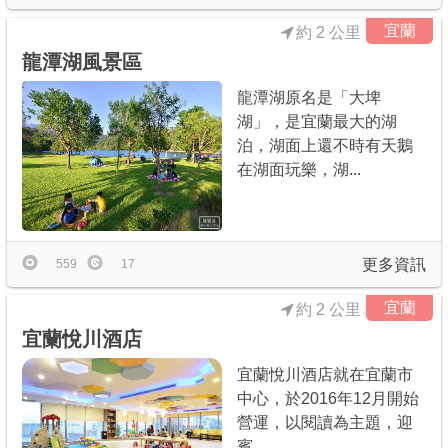
宜蘭
約 2 公里
龍潭湖風景區
龍潭湖原名是「大埤
湖」，是宜蘭最大的湖
泊，湖面上還不時有天鵝
在湖面玩樂，湖...
更多資訊
559
17
宜蘭
約 2 公里
宜蘭悅川酒店
宜蘭悅川酒店就在宜蘭市
中心，於2016年12月開始
營運，以閱讀為主題，迎
賓...