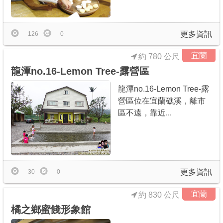
商家合作
更多資訊
126
0
推薦景點
宜蘭
約 780 公尺
龍潭no.16-Lemon Tree-露營區
討論區
龍潭no.16-Lemon Tree-露
營區位在宜蘭礁溪，離市
聯絡我們
區不遠，靠近...
APP下載
更多資訊
30
0
宜蘭
約 830 公尺
橘之鄉蜜餞形象館