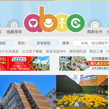
言
地圖搜尋
商家合作
類別：
搜尋：
親子住房優惠
台北親子餐廳
溫泉泡湯SPA
溜滑梯民宿
觀光工廠
D