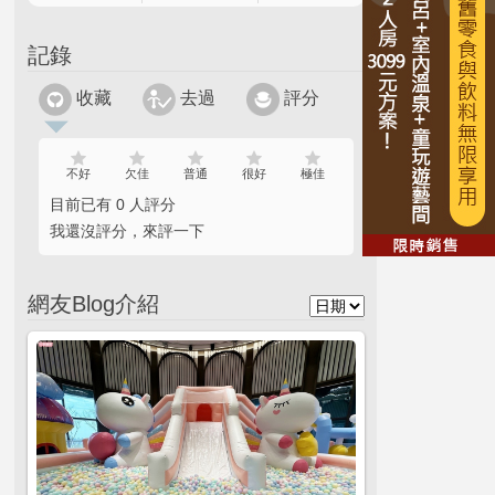
記錄
收藏
去過
評分
不好
欠佳
普通
很好
極佳
目前已有 0 人評分
我還沒評分，來評一下
網友Blog介紹