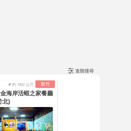
進階搜尋
新竹
約 460 公尺
黃金海岸活蝦之家餐廳
竹北)