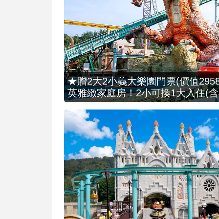
★贈2大2小義大樂園門票(價值2958
英雅緻家庭房！2小可換1大入住(含