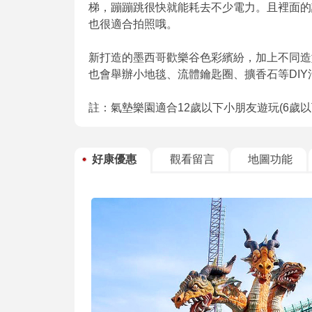
梯，蹦蹦跳很快就能耗去不少電力。且裡面的
也很適合拍照哦。
新打造的墨西哥歡樂谷色彩繽紛，加上不同造
也會舉辦小地毯、流體鑰匙圈、擴香石等DIY
註：氣墊樂園適合12歲以下小朋友遊玩(6歲
好康優惠
觀看留言
地圖功能