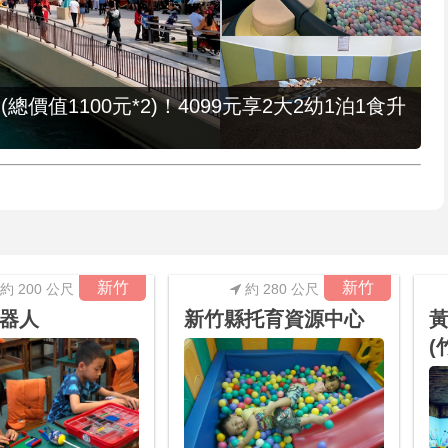
值1100元*2)！4099元享2大2幼1泊1食升
新竹
新竹
約 200 公尺
約 280 公尺
器人
新竹縣托育資源中心
(