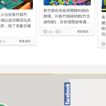
新竹縣也有政府開辦的婦幼
器人位於新竹縣竹
館哦，叫新竹縣婦幼館(竹北
黃
一個以提供樂高玩具
婦幼館)，目前僅開放每週...
總
場所，除了有數百種
蝦
更多資訊
103
8
別.
更多資訊
10