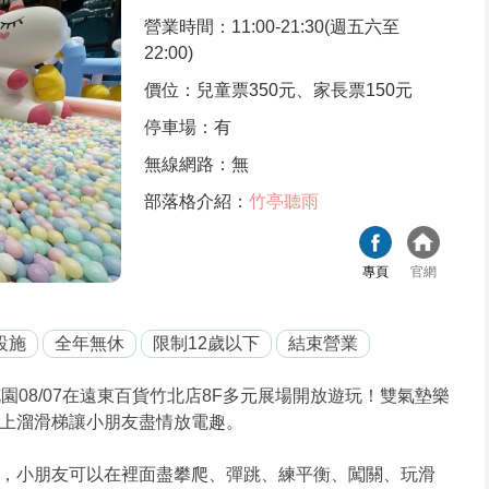
營業時間：11:00-21:30(週五六至
22:00)
價位：兒童票350元、家長票150元
停車場：有
無線網路：無
部落格介紹：
竹亭聽雨
專頁
官網
設施
全年無休
限制12歲以下
結束營業
園08/07在遠東百貨竹北店8F多元展場開放遊玩！雙氣墊樂
上溜滑梯讓小朋友盡情放電趣。
，小朋友可以在裡面盡攀爬、彈跳、練平衡、闖關、玩滑