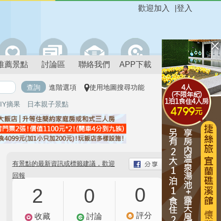
歡迎加入
|
登入
推薦景點
討論區
聯絡我們
APP下載
進階選項
使用地圖搜尋功能
IY摘果
日本親子景點
有景點的最新資訊或標籤建議，歡迎
回報
0
2
0
評分
收藏
討論