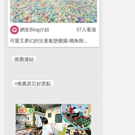
網友Blog介紹
37人看過
可愛又夢幻的兒童氣墊樂園-獨角獸...
+推薦其它好景點