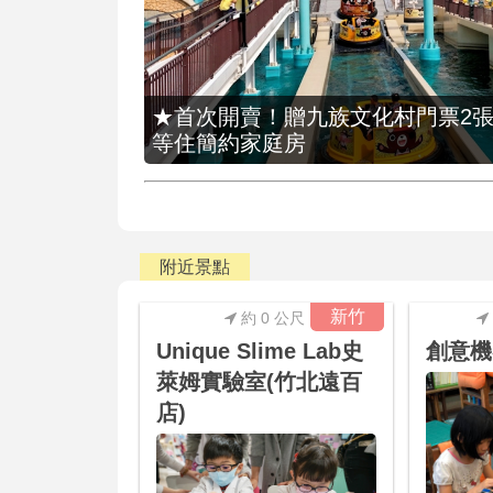
★首次開賣！贈九族文化村門票2張(總價
等住簡約家庭房
附近景點
新竹
約 0 公尺
Unique Slime Lab史
創意機
萊姆實驗室(竹北遠百
店)