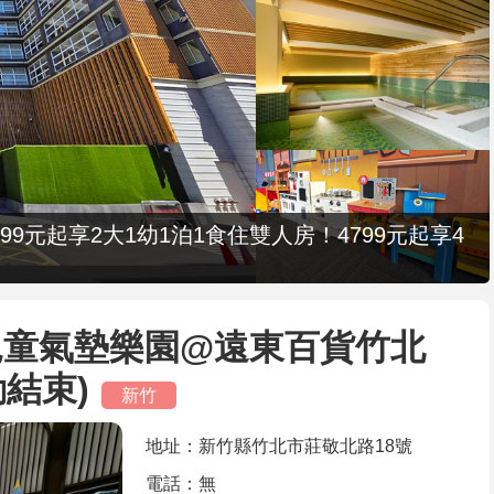
9元起享2大1幼1泊1食住雙人房！4799元起享4
兒童氣墊樂園@遠東百貨竹北
活動結束)
新竹
地址：新竹縣竹北市莊敬北路18號
電話：無