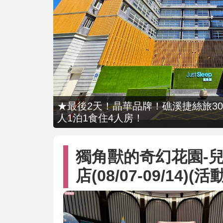
★最後2天！晶華品牌！礁溪捷絲旅309
人1泊1食住4人房！
獨角獸的奇幻花園-
店(08/07-09/14)(