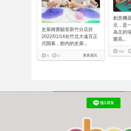
創意機
北，是
史萊姆實驗室新竹分店於
為主的
2022/01/14在竹北大遠百正
樂高...
式開幕，館內的史萊...
481
更多資訊
6
0