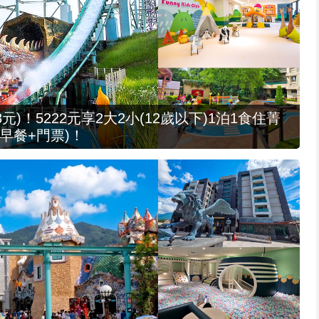
元)！5222元享2大2小(12歲以下)1泊1食住菁
早餐+門票)！