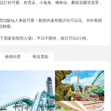
設計好可愛，有雲朵、小兔兔、獨角仙、蘑菇花園等造景，
型Q版仙人掌超可愛！氣墊內還有戲沙坑可以玩。另外展期
活動哦。
以下需家長陪同入場)，平日不限時，假日可玩3小時。
檢視街景
附近景點