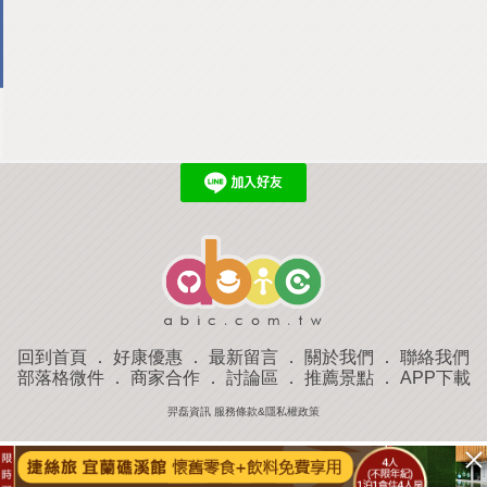
回到首頁
．
好康優惠
．
最新留言
．
關於我們
．
聯絡我們
部落格微件
．
商家合作
．
討論區
．
推薦景點
．
APP下載
羿磊資訊 服務條款&隱私權政策