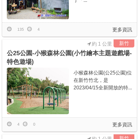
了「...
更多資訊
135
4
新竹
約 1 公里
公25公園-小猴森林公園(小竹繪本主題遊戲場-
特色遊場)
小猴森林公園(公25公園)位
在新竹竹北，是
2023/04/15全新開放的特...
更多資訊
4
0
新竹
約 1 公里