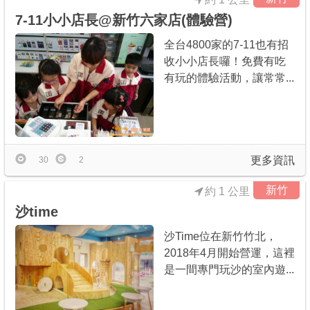
7-11小小店長@新竹六家店(體驗營)
全台4800家的7-11也有招
收小小店長囉！免費有吃
有玩的體驗活動，讓常常...
更多資訊
30
2
新竹
約 1 公里
沙time
沙Time位在新竹竹北，
2018年4月開始營運，這裡
是一間專門玩沙的室內遊...