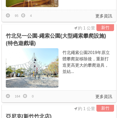
更多資訊
95
4
新竹
約 1 公里
竹北兒一公園-繩索公園(大型繩索攀爬設施)
(特色遊戲場)
竹北繩索公園2019年原立
體攀爬架移除後，重新打
造更高更大的攀爬遊具，
並結...
更多資訊
164
0
新竹
約 1 公里
亞尼克(新竹竹北店)