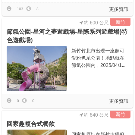
更多資訊
103
8
新竹
約 600 公尺
節氣公園-星河之夢遊戲場-星際系列遊戲場(特
色遊戲場)
新竹竹北市出現一座超可
愛粉色系公園！地點就在
節氣公園內，2025/04/1...
更多資訊
0
0
新竹
約 840 公尺
回家趣複合式餐飲
回家趣原址在新竹市學府