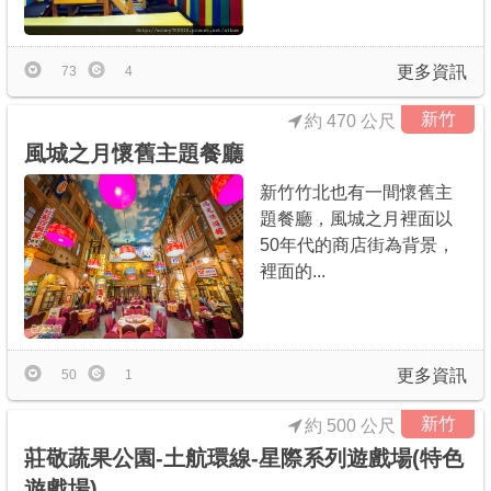
更多資訊
73
4
新竹
約 470 公尺
風城之月懷舊主題餐廳
新竹竹北也有一間懷舊主
題餐廳，風城之月裡面以
50年代的商店街為背景，
裡面的...
更多資訊
50
1
新竹
約 500 公尺
莊敬蔬果公園-土航環線-星際系列遊戲場(特色
遊戲場)