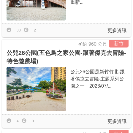
重新...
更多資訊
33
2
新竹
約 960 公尺
公兒26公園(五色鳥之家公園-跟著傑克去冒險-
特色遊戲場)
公兒26公園是新竹竹北-跟
著傑克去冒險-主題系列公
園之一，2023/07/...
更多資訊
4
0