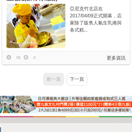
亞尼克竹北店在
2017/04/09正式開幕，店
家除了販售人氣生乳捲與
各式糕...
更多資訊
55
0
前一頁
下一頁