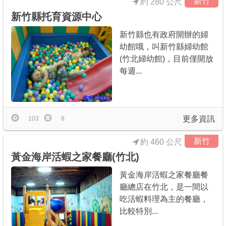
新竹
約 280 公尺
新竹縣托育資源中心
新竹縣也有政府開辦的婦
幼館哦，叫新竹縣婦幼館
(竹北婦幼館)，目前僅開放
每週...
更多資訊
103
8
新竹
約 460 公尺
黃金海岸活蝦之家餐廳(竹北)
黃金海岸活蝦之家餐廳餐
廳總店在竹北，是一間以
吃活蝦料理為主的餐廳，
比較特別...