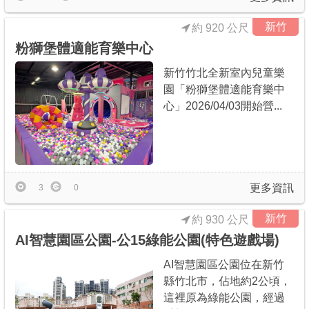
新竹
約 920 公尺
粉獅堡體適能育樂中心
新竹竹北全新室內兒童樂
園「粉獅堡體適能育樂中
心」2026/04/03開始營...
更多資訊
3
0
新竹
約 930 公尺
AI智慧園區公園-公15綠能公園(特色遊戲場)
AI智慧園區公園位在新竹
縣竹北市，佔地約2公頃，
這裡原為綠能公園，經過