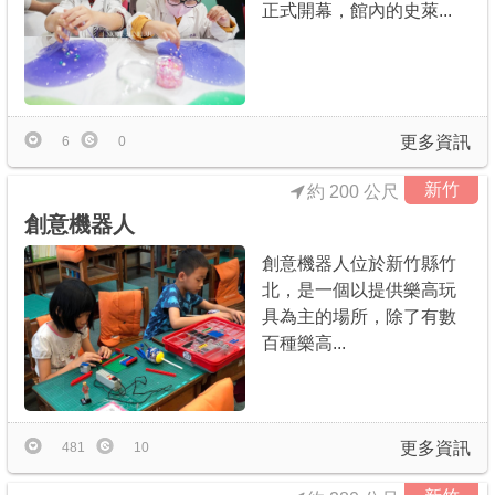
正式開幕，館內的史萊...
商家合作
推薦景點
更多資訊
6
0
討論區
新竹
約 200 公尺
創意機器人
聯絡我們
創意機器人位於新竹縣竹
北，是一個以提供樂高玩
具為主的場所，除了有數
APP下載
百種樂高...
更多資訊
481
10