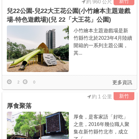
新竹
約 960 公尺
兒22公園-兒22大王花公園(小竹繪本主題遊戲
場-特色遊戲場)(兒 22「大王花」公園)
小竹繪本主題遊戲場是新
竹縣竹北於2023年4月陸續
開箱的一系列主題公園，
其...
更多資訊
2
0
新竹
約 1 公里
厚食聚落
厚食，是客家語「好吃」
之意，2016年幾位職人聚
集在新竹縣竹北市，成立