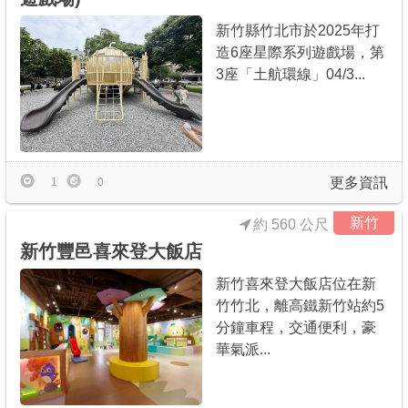
新竹縣竹北市於2025年打
造6座星際系列遊戲場，第
3座「土航環線」04/3...
更多資訊
1
0
新竹
約 560 公尺
新竹豐邑喜來登大飯店
新竹喜來登大飯店位在新
竹竹北，離高鐵新竹站約5
分鐘車程，交通便利，豪
華氣派...