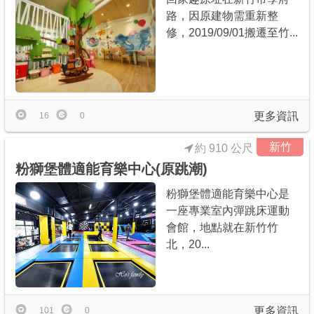
路，因原建物需重新整
修，2019/09/01搬遷至竹...
更多資訊
16
0
新竹
約 910 公尺
粉獅堡體適能育樂中心(原跳潮)
粉獅堡體適能育樂中心是
一座專業室內彈跳床運動
會館，地點就在新竹竹
北，20...
更多資訊
101
0