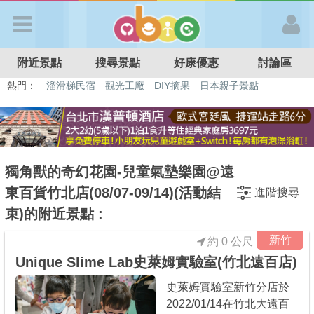
歡迎加入
附近景點
搜尋景點
好康優惠
討論區
APP登入
熱門：
溜滑梯民宿
觀光工廠
DIY摘果
日本親子景點
特色遊戲場
親子住房優惠
台北親子餐廳
溫泉泡湯SPA
首 頁
搜尋景點
獨角獸的奇幻花園-兒童氣墊樂園@遠
東百貨竹北店(08/07-09/14)(活動結
進階搜尋
好康優惠
束)的附近景點 :
新竹
約 0 公尺
最新消息
Unique Slime Lab史萊姆實驗室(竹北遠百店)
史萊姆實驗室新竹分店於
最新留言
2022/01/14在竹北大遠百