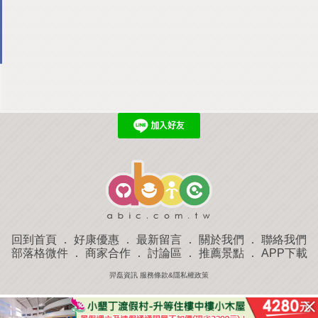
回到首頁
．
好康優惠
．
最新留言
．
關於我們
．
聯絡我們
部落格微件
．
商家合作
．
討論區
．
推薦景點
．
APP下載
羿磊資訊 服務條款&隱私權政策