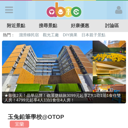
歡迎加入
附近景點
搜尋景點
好康優惠
討論區
APP登入
熱門：
溜滑梯民宿
觀光工廠
DIY摘果
日本親子景點
特色遊戲場
親子住房優惠
台北親子餐廳
溫泉泡湯SPA
首 頁
搜尋景點
好康優惠
★最後2天！晶華品牌！礁溪捷絲旅3099元起享2大1幼1泊1食住雙
人房！4799元起享4人1泊1食住4人房！
最新消息
玉兔鉛筆學校@OTOP
最新留言
宜蘭