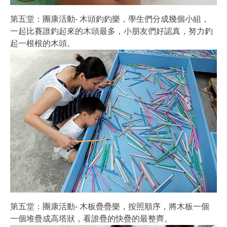
第五堂：團康活動- 木頭釣釣樂，學生們分成幾個小組，
一起比賽誰釣起來的木頭最多，小朋友們好認真，努力釣
起一根根的木頭。
第五堂：團康活動- 木板疊疊樂，按照順序，將木板一個
一個堆疊成高塔狀，看誰疊的快疊的最整齊。