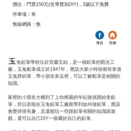
價位：門票150元(含導覽加DIY)，3歲以下免費
停車場：有
無線網路：無
專頁
官網
玉
兔鉛筆學校位於宜蘭五結，是一個鉛筆的觀光工
廠，玉兔船筆成立於1947年，應該大家小時候都有拿過
玉兔牌的筆，帶小朋友來這裡，可以了解船筆是相關的
知識。
家裡的小朋友大概到了上幼稚園的年紀後就開始拿鉛
筆，所以若能在玉兔鉛筆工廠能學到如何做鉛筆，應該
會覺得很有趣，且還能玩一些跟鉛筆有關的知識跟遊
戲，還可以自己DIY一個屬於自己的鉛筆。