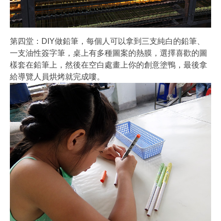
第四堂：DIY做鉛筆，每個人可以拿到三支純白的鉛筆、
一支油性簽字筆，桌上有多種圖案的熱膜，選擇喜歡的圖
樣套在鉛筆上，然後在空白處畫上你的創意塗鴨，最後拿
給導覽人員烘烤就完成嘍。