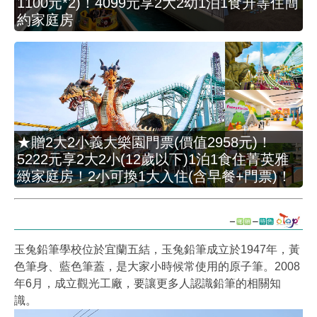
1100元*2)！4099元享2大2幼1泊1食升等住簡
約家庭房
★贈2大2小義大樂園門票(價值2958元)！
5222元享2大2小(12歲以下)1泊1食住菁英雅
緻家庭房！2小可換1大入住(含早餐+門票)！
玉兔鉛筆學校位於宜蘭五結，玉兔鉛筆成立於1947年，黃
色筆身、藍色筆蓋，是大家小時候常使用的原子筆。2008
年6月，成立觀光工廠，要讓更多人認識鉛筆的相關知
識。