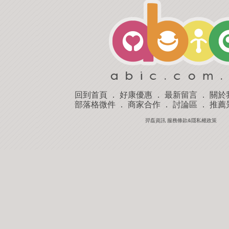
回到首頁
．
好康優惠
．
最新留言
．
關於
部落格微件
．
商家合作
．
討論區
．
推薦
羿磊資訊 服務條款&隱私權政策