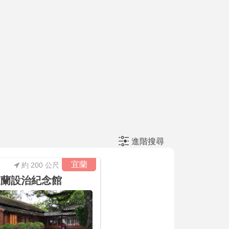
進階搜尋
宜蘭
約 200 公尺
宜蘭設治紀念館