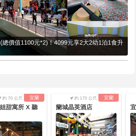
值1100元*2)！4099元享2大2幼1泊1食升
宜蘭
宜蘭
約 70 公尺
約 170 公尺
姐甜寓所 X 聽
蘭城晶英酒店