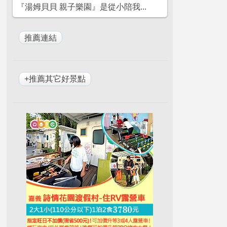
『湯姆貝貝 親子樂園』是從小陪我...
+推薦其它好景點