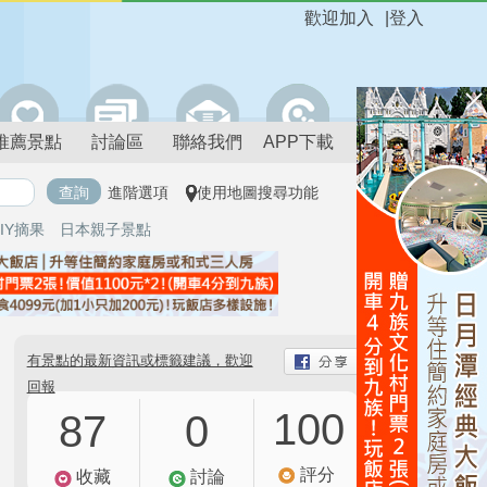
歡迎加入
|
登入
推薦景點
討論區
聯絡我們
APP下載
進階選項
使用地圖搜尋功能
IY摘果
日本親子景點
有景點的最新資訊或標籤建議，歡迎
回報
100
87
0
評分
收藏
討論