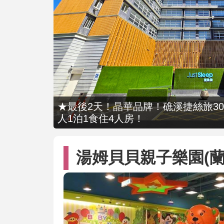
★最後2天！晶華品牌！礁溪捷絲旅309
人1泊1食住4人房！
湯姆貝貝親子樂園(蘭