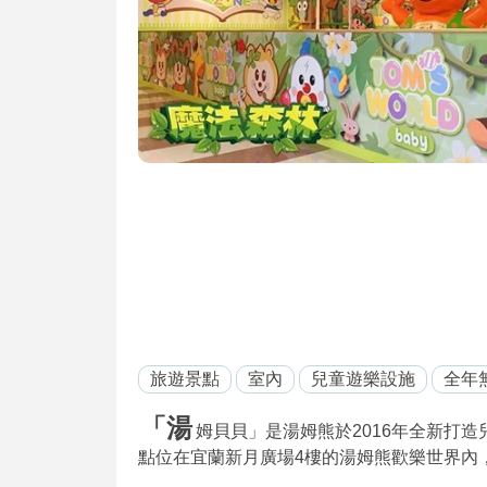
旅遊景點
室內
兒童遊樂設施
全年
「湯
姆貝貝」是湯姆熊於2016年全新打造兒
點位在宜蘭新月廣場4樓的湯姆熊歡樂世界內