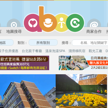
言
地圖搜尋
商家合作
類別：
搜尋：
親子住房優惠
台北親子餐廳
溫泉泡湯SPA
溜滑梯民宿
觀光工廠
D