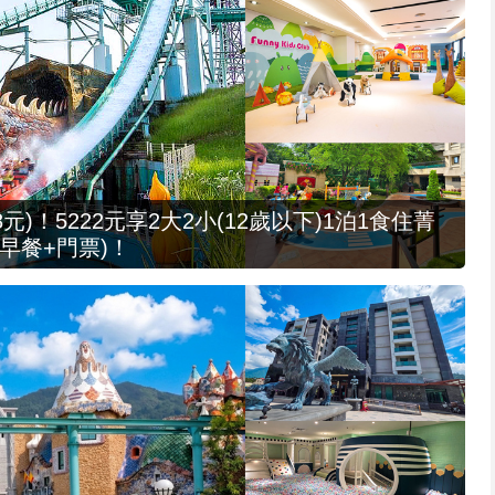
元)！5222元享2大2小(12歲以下)1泊1食住菁
早餐+門票)！