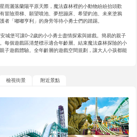
星雨灑落蘭陽平原天際，魔法森林裡的小動物紛紛抬頭歡
有冒險滑梯、願望噴池、夢想蹦床、希望釣池、未來塗鴉
護者「嘟嘟亨利」的身旁等待小勇士們的踏踢。
安城堡可讓0~2歲的小小勇士盡情探索與嬉戲。簡易的親子
。每個遊戲區清楚標示適合年齡層。結束魔法森林探險的小
親子遊戲體驗。全年齡層的遊戲空間規劃，讓大人小孩都能
檢視街景
附近景點