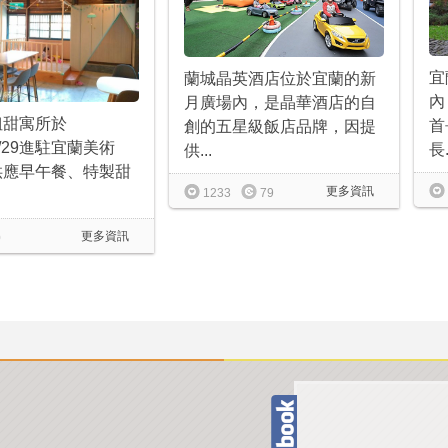
宜
蘭城晶英酒店位於宜蘭的新
內
月廣場內，是晶華酒店的自
姐甜寓所於
首
創的五星級飯店品牌，因提
03/29進駐宜蘭美術
長.
供...
供應早午餐、特製甜
更多資訊
1233
79
更多資訊
0