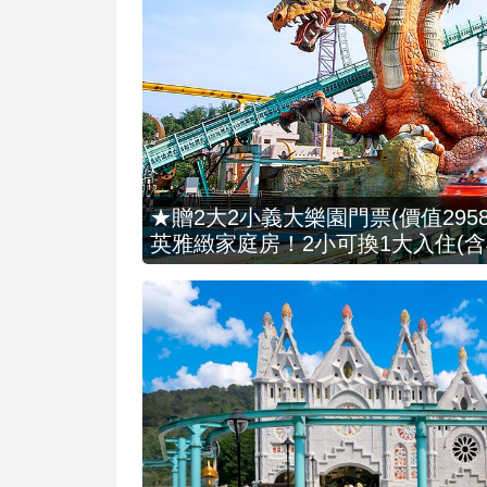
★贈2大2小義大樂園門票(價值2958
英雅緻家庭房！2小可換1大入住(含