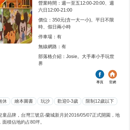
營業時間：週一至五12:00-20:00、週
六日12:00-21:00
價位：350元(含一大一小)。平日不限
時、假日兩小時
停車場：有
無線網路：有
部落格介紹：Josie。大手牽小手玩世
界
專頁
官網
無休
繪本圖書
玩沙
歡迎0-3歲
限制12歲以下
童品牌，台灣三號店-蘭城新月於2016/05/07正式開園，地
，面積佔地約占80坪。