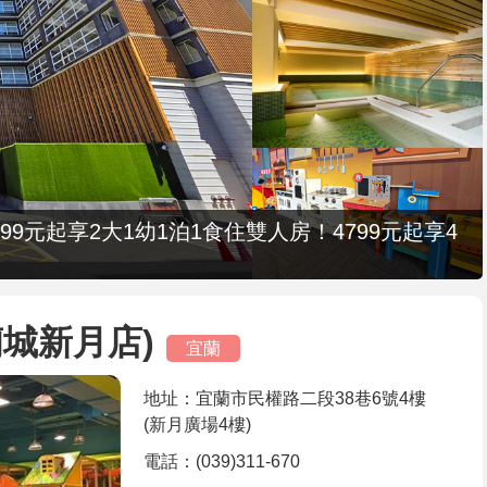
9元起享2大1幼1泊1食住雙人房！4799元起享4
城新月店)
宜蘭
地址：宜蘭市民權路二段38巷6號4樓
(新月廣場4樓)
電話：(039)311-670