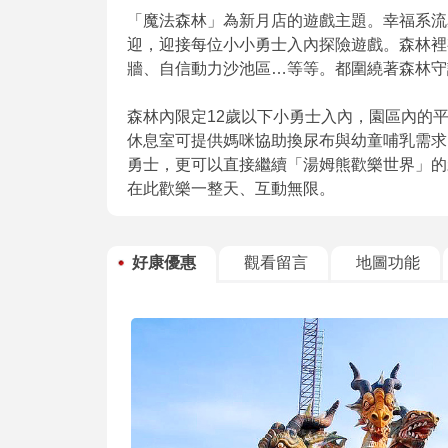
「魔法森林」為新月店的遊戲主題。幸福系流
迎，迎接每位小小勇士入內探險遊戲。森林裡
牆、自信動力沙池區…等等。都圍繞著森林守
森林內限定12歲以下小勇士入內，園區內的平
休息室可提供媽咪協助換尿布與幼童哺乳需求
勇士，更可以直接繼續「湯姆熊歡樂世界」的
在此歡樂一整天、互動無限。
好康優惠
觀看留言
地圖功能