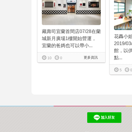
藏壽司宜蘭首間店07/28在蘭
花轟小
城新月廣場1樓開始營運，
2019/
宜蘭的爸媽也可以帶小...
館，以
點...
更多資訊
10
0
5