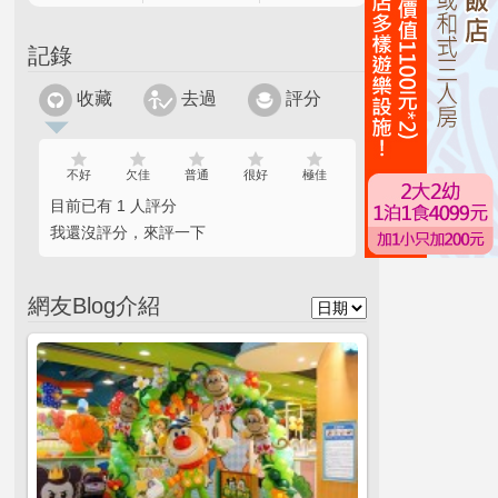
記錄
收藏
去過
評分
不好
欠佳
普通
很好
極佳
目前已有 1 人評分
我還沒評分，來評一下
網友Blog介紹