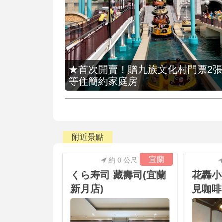
★首次開賣！贈九族文化村門票2張(總價
等住簡約家庭房
附近景點
宜蘭
約 0 公尺
くら寿司 藏壽司(宜蘭
花轟小
新月店)
見咖啡