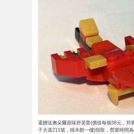
還贈送奧朵爾原味舒芙蕾(價值每個38元，邦客
子大道211號，積木館一樓)領取，營業時間為平日11