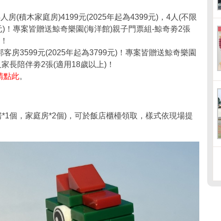
房(積木家庭房)4199元(2025年起為4399元)，4人(不限
99元)！專案皆贈送鯨奇樂園(海洋館)親子門票組-鯨奇劵2張
)！
客房3599元(2025年起為3799元)！專案皆贈送鯨奇樂園
及家長陪伴劵2張(適用18歲以上)！
請點此
。
*1個，家庭房*2個)，可於飯店櫃檯領取，樣式依現場提