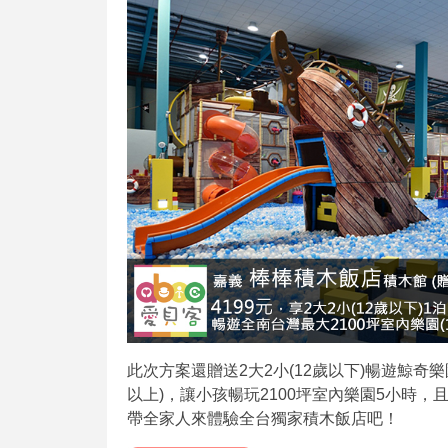
此次方案還贈送2大2小(12歲以下)暢遊鯨奇樂
以上)，讓小孩暢玩2100坪室內樂園5小時
帶全家人來體驗全台獨家積木飯店吧！