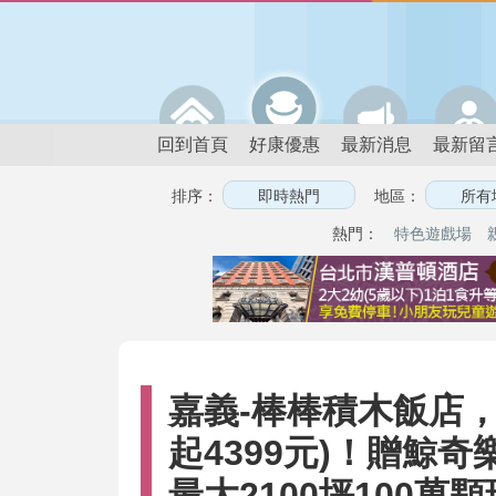
回到首頁
好康優惠
最新消息
最新留
排序：
地區：
熱門：
特色遊戲場
嘉義-棒棒積木飯店，2
起4399元)！贈鯨奇
最大2100坪100