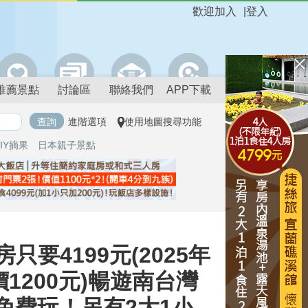
歡迎加入
|
登入
推薦景點
討論區
聯絡我們
APP下載
進階選項
使用地圖搜尋功能
IY摘果
日本親子景點
只要4199元(2025年
1200元)暢遊南台灣
免費玩！另有2大1小