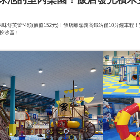
原味舒芙蕾*4顆(價值152元)！飯店離嘉義高鐵站僅10分鐘車
挖沙區！