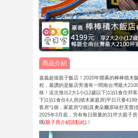
商品介紹
嘉義超值親子飯店！2020年開幕的棒棒積木
程，最讚的是飯店旁邊有一間南台灣最大21
格！這次推出2大1小(12歲以下)1泊1食住邦客房
下)1泊1食住4人房(積木家庭房)平日只要419
客房*1個，家庭房*2個)及奧朵爾原味舒芙蕾(
2025年3月底，另有每日限量的31坪大親
哦(
親子房介紹請點此
)！