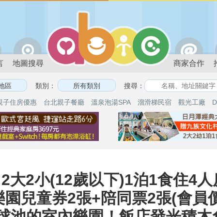
言
地圖搜尋
商家合作
類別：
搜尋：
親子住房優惠
台北親子餐廳
溫泉泡湯SPA
溜滑梯民宿
觀光工廠
D
大2小(12歲以下)1泊1食住4人房
樂園兒童券2張+陪同票2張(會員價
萬顆球池的室內樂園！飯店發光積木