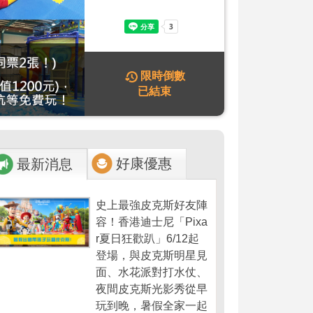
限時倒數
已結束
好康優惠
最新消息
史上最強皮克斯好友陣
容！香港迪士尼「Pixa
r夏日狂歡趴」6/12起
登場，與皮克斯明星見
面、水花派對打水仗、
夜間皮克斯光影秀從早
玩到晚，暑假全家一起