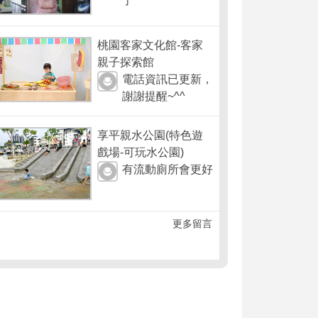
了
桃園客家文化館-客家
親子探索館
電話資訊已更新，
謝謝提醒~^^
享平親水公園(特色遊
戲場-可玩水公園)
有流動廁所會更好
更多留言