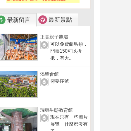
最新景點
最新留言
正實親子農場
可以免費餵鳥類，
門票150可以折
抵，有大...
渴望會館
需要序號
瑞穗生態教育館
現在只有一些圖片
展覽，什麼都沒有