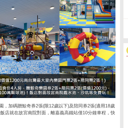
園，加碼贈鯨奇券2張(限12歲以下)及陪同券2張(適用18歲
，且飯店就在故宮南院對面，離嘉義高鐵站僅10分鐘車程，快