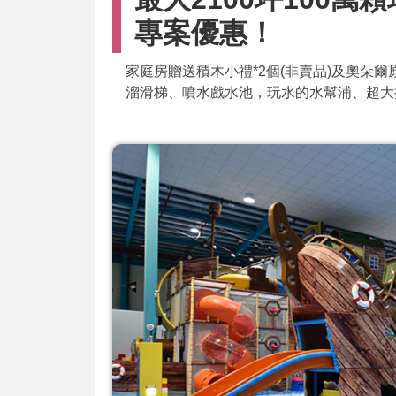
專案優惠！
家庭房贈送積木小禮*2個(非賣品)及奧朵爾
溜滑梯、噴水戲水池，玩水的水幫浦、超大