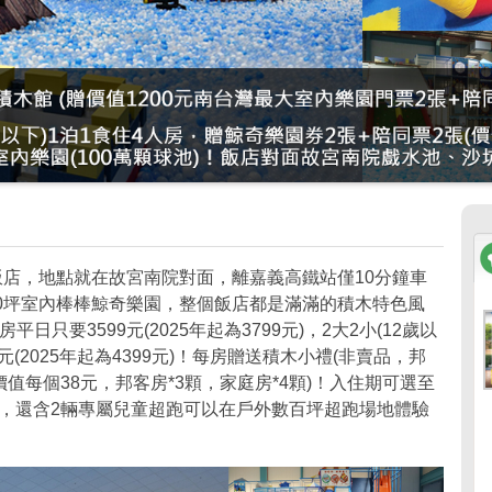
飯店，地點就在故宮南院對面，離嘉義高鐵站僅10分鐘車
00坪室內棒棒鯨奇樂園，整個飯店都是滿滿的積木特色風
平日只要3599元(2025年起為3799元)，2大2小(12歲以
9元(2025年起為4399元)！每房贈送積木小禮(非賣品，邦
價值每個38元，邦客房*3顆，家庭房*4顆)！入住期可選至
子房，還含2輛專屬兒童超跑可以在戶外數百坪超跑場地體驗