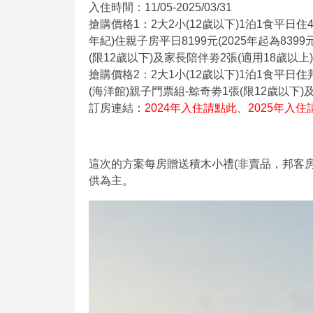
入住時間：11/05-2025/03/31
搶購價格1：2大2小(12歲以下)1泊1食平日住4人
年紀)住親子房平日8199元(2025年起為83
(限12歲以下)及家長陪伴劵2張(適用18歲以上
搶購價格2：2大1小(12歲以下)1泊1食平日住邦
(海洋館)親子門票組-鯨奇劵1張(限12歲以下)
訂房連結：
2024年入住請點此
、
2025年入住
這次的方案每房贈送積木小禮(非賣品，邦客房
供為主。