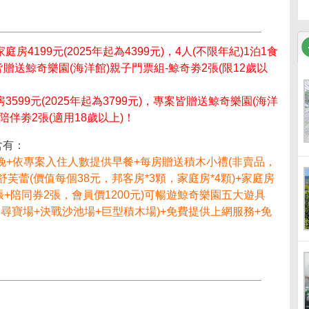
房4199元(2025年起為4399元)，4人(不限年紀)1泊1食
專案皆贈送鯨奇樂園(海洋館)親子門票組-鯨奇劵2張(限12歲以
599元(2025年起為3799元)
，專案皆贈送鯨奇樂園(海洋
陪伴劵2張(適用18歲以上)！
含有：
晚+依專案入住人數提供早餐+每房贈送積木小禮(非賣品，
舒芙蕾(價值每個38元，邦客房*3顆，家庭房*4顆)+家庭房
+陪同券2張，會員價1200元)可暢遊鯨奇樂園五大遊具
宮尋寶場+決戰沙池場+巨型積木場)+免費提供上網服務+免