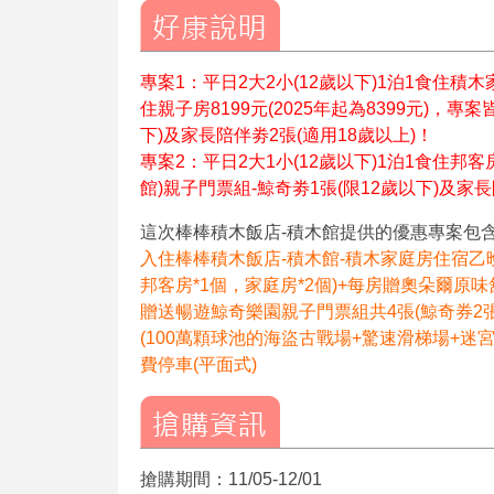
專案1：平日2大2小(12歲以下)1泊1食住積木家庭
住親子房8199元(2025年起為8399元)，
下)及家長陪伴劵2張(適用18歲以上)！
專案2：平日2大1小(12歲以下)1泊1食住邦客房3
館)親子門票組-鯨奇劵1張(限12歲以下)及家長
這次棒棒積木飯店-積木館提供的優惠專案包
入住棒棒積木飯店-積木館-積木家庭房住宿乙
邦客房*1個，家庭房*2個)+每房贈奧朵爾原味
贈送暢遊鯨奇樂園親子門票組共4張(鯨奇券2張
(100萬顆球池的海盜古戰場+驚速滑梯場+迷
費停車(平面式)
搶購期間：11/05-12/01