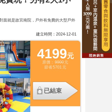
程！對面就是故宮南院，戶外有免費的大型戶外
建立時間：2024-12-01
4199
元
原價：
9900
元
節省
5701
元
已結束