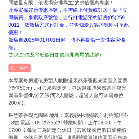
間數量有限，依現場安排為主)的超值優惠專案！
此專案採好康優惠序號，不需線上付費或訂房！點「立
即購買」來索取序號後，自行打電話預約訂房(05)259-
0011，依飯店方式付訂金，並告知愛貝客序號即可享此
優惠！
飯店自2025年01月01日起，將不再提供一次性客房備
品。
(加人加價及平旺假日加價請見頁尾的註解)
本專案每房還依房型人數贈送果然茶香觀光園區入園票
(價值50元)，可去果園走走，每房還加贈果然茶香觀光
園區果醬diy券乙張(可2人體驗，超過人數可加購每位
200元)。
果然茶香觀光園區 地址：嘉義縣中埔鄉義仁村樹頭埔4-
18號 電話：05-2535529 營業時間：上午08:00-下午
17:00 ※每週三為固定公休日（若適逢國定假日或連續
假期，公休日將另行順延。相關營業資訊依園區公告為