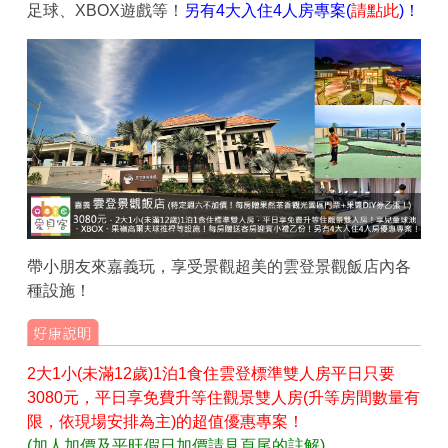
足球、XBOX遊戲等！
另有4大入住4人房專案(
請點此
)！
帶小朋友來嘉義玩，享受景觀超美的雲登景觀飯店內各
種設施！
2大1小(未滿12歲)1泊1食住雲登標準雙人房平日只要
3080元，平日享免費升等住觀景雙人房(升等房間數量有
限，依現場安排為主)的超值優惠專案！
(加人加價及平旺假日加價請見頁尾的註解)