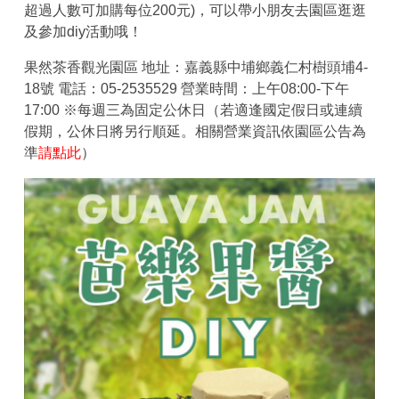
超過人數可加購每位200元)，可以帶小朋友去園區逛逛
及參加diy活動哦！
果然茶香觀光園區 地址：嘉義縣中埔鄉義仁村樹頭埔4-
18號 電話：05-2535529 營業時間：上午08:00-下午
17:00 ※每週三為固定公休日（若適逢國定假日或連續
假期，公休日將另行順延。相關營業資訊依園區公告為
準
請點此
）