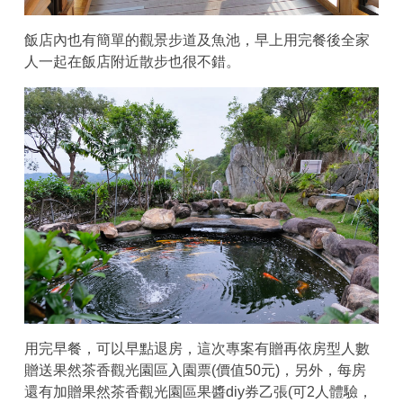
飯店內也有簡單的觀景步道及魚池，早上用完餐後全家
人一起在飯店附近散步也很不錯。
用完早餐，可以早點退房，這次專案有贈再依房型人數
贈送果然茶香觀光園區入園票(價值50元)，另外，每房
還有加贈果然茶香觀光園區果醬diy券乙張(可2人體驗，