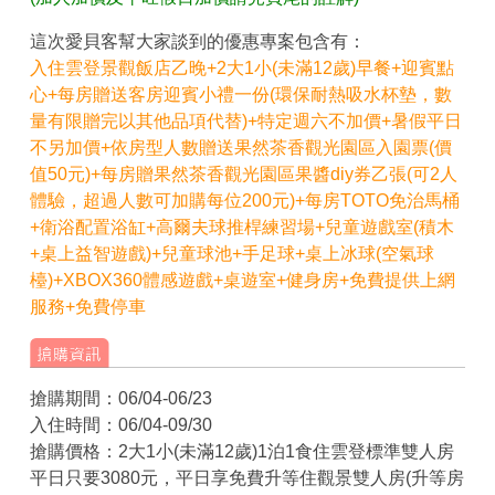
這次愛貝客幫大家談到的優惠專案包含有：
入住雲登景觀飯店乙晚+2大1小(未滿12歲)早餐+迎賓點
心+每房贈送客房迎賓小禮一份(環保耐熱吸水杯墊，數
量有限贈完以其他品項代替)+特定週六不加價+暑假平日
不另加價+依房型人數贈送果然茶香觀光園區入園票(價
值50元)+每房贈果然茶香觀光園區果醬diy券乙張(可2人
體驗，超過人數可加購每位200元)
+每房TOTO免治馬桶
+衛浴配置浴缸+高爾夫球推桿練習場+兒童遊戲室(積木
+桌上益智遊戲)+兒童球池+手足球+桌上冰球(空氣球
檯)+XBOX360體感遊戲+桌遊室+健身房+免費提供上網
服務+免費停車
搶購期間：06/04-06/23
入住時間：06/04-09/30
搶購價格：2大1小(未滿12歲)1泊1食住雲登標準雙人房
平日只要3080元，平日享免費升等住觀景雙人房(升等房