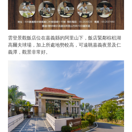
雲登景觀飯店位在嘉義縣的阿里山下，飯店緊鄰棕梠湖
高爾夫球場，加上所處地勢較高，可遠眺嘉義夜景及仁
義潭，觀景非常好。