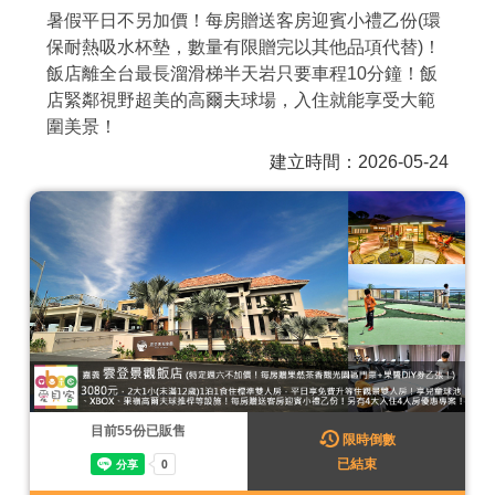
暑假平日不另加價！每房贈送客房迎賓小禮乙份(環
商家合作
保耐熱吸水杯墊，數量有限贈完以其他品項代替)！
飯店離全台最長溜滑梯半天岩只要車程10分鐘！飯
店緊鄰視野超美的高爾夫球場，入住就能享受大範
推薦景點
圍美景！
建立時間：2026-05-24
討論區
聯絡我們
APP下載
目前
55
份已販售
限時倒數
已結束