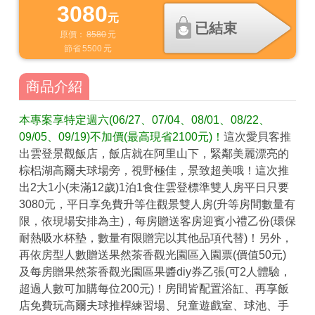
3080
元
已結束
原價：
8580
元
節省
5500
元
商品介紹
本專案享特定週六(06/27、07/04、08/01、08/22、
09/05、09/19)不加價(最高現省2100元)！
這次愛貝客推
出雲登景觀飯店，飯店就在阿里山下，緊鄰美麗漂亮的
棕梠湖高爾夫球場旁，視野極佳，景致超美哦！這次推
出2大1小(未滿12歲)1泊1食住雲登標準雙人房平日只要
3080元，平日享免費升等住觀景雙人房(升等房間數量有
限，依現場安排為主)，每房贈送客房迎賓小禮乙份(環保
耐熱吸水杯墊，數量有限贈完以其他品項代替)！另外，
再依房型人數贈送果然茶香觀光園區入園票(價值50元)
及每房贈果然茶香觀光園區果醬diy券乙張(可2人體驗，
超過人數可加購每位200元)！房間皆配置浴缸、再享飯
店免費玩高爾夫球推桿練習場、兒童遊戲室、球池、手