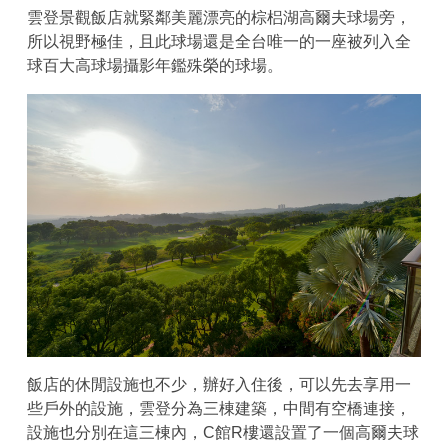
雲登景觀飯店就緊鄰美麗漂亮的棕梠湖高爾夫球場旁，
所以視野極佳，且此球場還是全台唯一的一座被列入全
球百大高球場攝影年鑑殊榮的球場。
飯店的休閒設施也不少，辦好入住後，可以先去享用一
些戶外的設施，雲登分為三棟建築，中間有空橋連接，
設施也分別在這三棟內，C館R樓還設置了一個高爾夫球