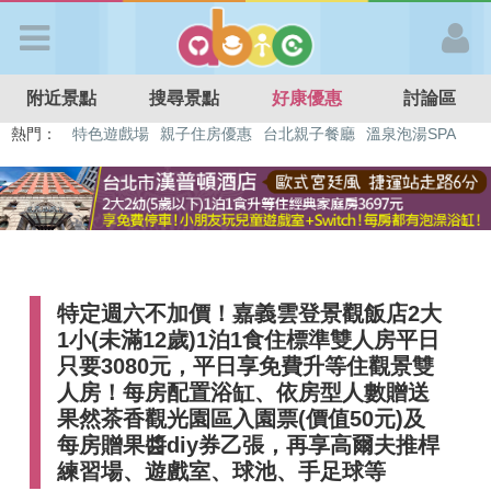
歡迎加入
附近景點
搜尋景點
好康優惠
討論區
APP登入
熱門：
溜滑梯民宿
觀光工廠
DIY摘果
日本親子景點
特色遊戲場
親子住房優惠
台北親子餐廳
溫泉泡湯SPA
首 頁
搜尋景點
特定週六不加價！嘉義雲登景觀飯店2大
好康優惠
1小(未滿12歲)1泊1食住標準雙人房平日
只要3080元，平日享免費升等住觀景雙
最新消息
人房！每房配置浴缸、依房型人數贈送
果然茶香觀光園區入園票(價值50元)及
每房贈果醬diy券乙張，再享高爾夫推桿
最新留言
練習場、遊戲室、球池、手足球等