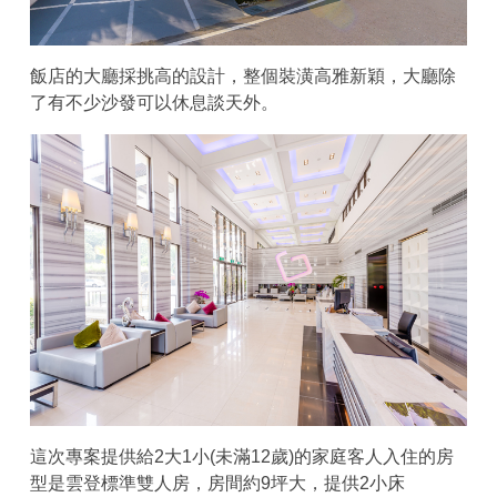
飯店的大廳採挑高的設計，整個裝潢高雅新穎，大廳除
了有不少沙發可以休息談天外。
這次專案提供給2大1小(未滿12歲)的家庭客人入住的房
型是雲登標準雙人房，房間約9坪大，提供2小床