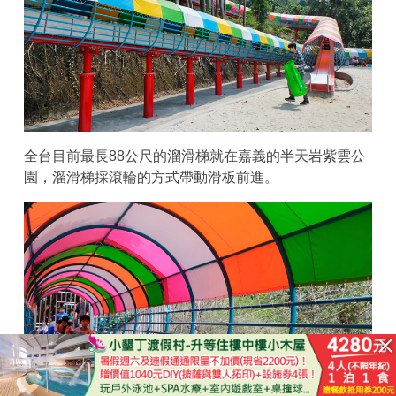
全台目前最長88公尺的溜滑梯就在嘉義的半天岩紫雲公
園，溜滑梯採滾輪的方式帶動滑板前進。
已結束