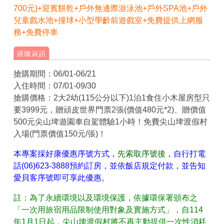
700元)+迎賓餅乾+戶外無邊際游泳池+戶外SPA池+戶外
兒童戲水池+撞球+小型學齡前遊戲室+免費提供上網服
務+免費停車
搶購期間：06/01-06/21
入住時間：07/01-09/30
搶購價格：2大2幼(115公分以下)1泊1食住小木屋房型只
要3999元，贈頑皮世界門票2張(價值480元*2)、贈價值
500元尖山埤遊園車自駕體驗1小時！免費尖山埤渡假村
入場(門票價值150元/張)！
本專案採好康優惠序號方式，
先索取序號後
，自行打電
話(06)623-3888預約訂房，並依飯店規定付款，並告知
愛貝客序號即可享此優惠。
註：為了永續環境以及環境保護，依據環保署頒布之
「一次用旅宿用品限制使用對象及實施方式」，自114
年1月1日起，尖山埤渡假村將不再主動提供一次性消耗