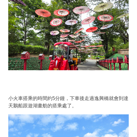
小火車搭乘的時間約5分鐘，下車後走過逸興橋就會到達
天鵝船跟遊湖畫舫的搭乘處了。