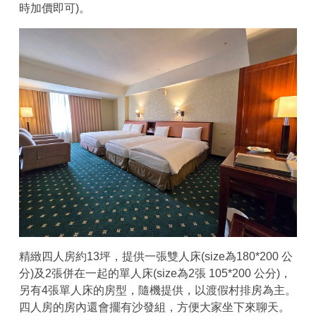
時加價即可)。
精緻四人房約13坪，提供一張雙人床(size為180*200 公
分)及2張併在一起的單人床(size為2張 105*200 公分)，
另有4張單人床的房型，隨機提供，以渡假村排房為主。
四人房的房內還會擺有沙發組，方便大家坐下來聊天。