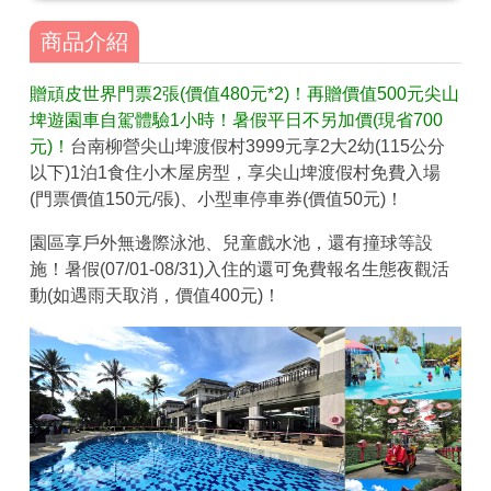
商品介紹
贈頑皮世界門票2張(價值480元*2)！再贈價值500元尖山
埤遊園車自駕體驗1小時！暑假平日不另加價(現省700
元)！
台南柳營尖山埤渡假村3999元享2大2幼(115公分
以下)1泊1食住小木屋房型，享尖山埤渡假村免費入場
(門票價值150元/張)、小型車停車券(價值50元)！
園區享戶外無邊際泳池、兒童戲水池，還有撞球等設
施！暑假(07/01-08/31)入住的還可免費報名生態夜觀活
動(如遇雨天取消，價值400元)！