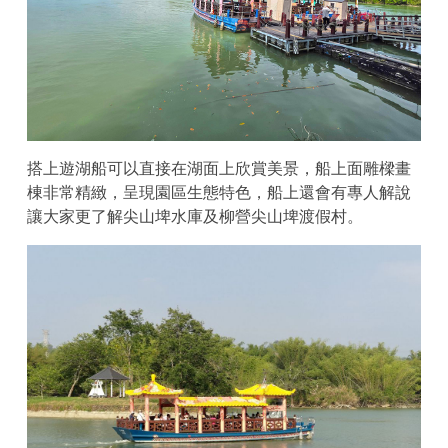
搭上遊湖船可以直接在湖面上欣賞美景，船上面雕樑畫
棟非常精緻，呈現園區生態特色，船上還會有專人解說
讓大家更了解尖山埤水庫及柳營尖山埤渡假村。