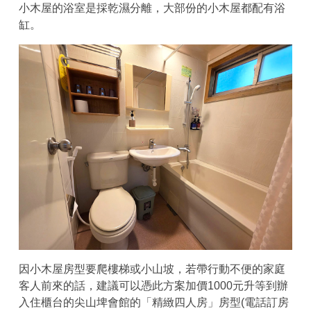
小木屋的浴室是採乾濕分離，大部份的小木屋都配有浴
缸。
因小木屋房型要爬樓梯或小山坡，若帶行動不便的家庭
客人前來的話，建議可以憑此方案加價1000元升等到辦
入住櫃台的尖山埤會館的「精緻四人房」房型(電話訂房