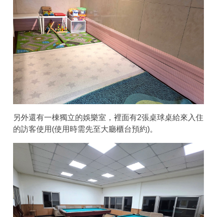
另外還有一棟獨立的娛樂室，裡面有2張桌球桌給來入住
的訪客使用(使用時需先至大廳櫃台預約)。