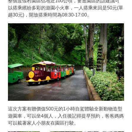
整個渡假村園區佔地近100公頃，要逛園區的話建議可
以搭乘繽紛多彩的遊園小火車，一人搭乘來回是50元(單
趟30元)，開放搭乘時間為08:30-17:00。
這次方案有贈價值500元的1小時自駕體驗全新動物造型
遊園車，可以坐4個人，入住後記得提早預約，爸爸媽媽
可以載著家人小朋友在園區行駛。