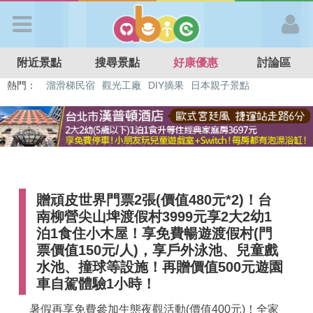
歡迎加入
附近景點
搜尋景點
好康優惠
討論區
APP登入
熱門：
特色遊戲場
親子住房優惠
台北親子餐廳
溫泉泡湯SPA
溜滑梯民宿
觀光工廠
DIY摘果
日本親子景點
首 頁
搜尋景點
贈頑皮世界門票2張(價值480元*2)！台
好康優惠
南柳營尖山埤渡假村3999元享2大2幼1
泊1食住小木屋！享免費暢遊渡假村(門
最新消息
票價值150元/人)，享戶外泳池、兒童戲
水池、撞球等設施！再贈價值500元遊園
車自駕體驗1小時！
最新留言
暑假再享免費參加生態夜觀活動(價值400元)！全家