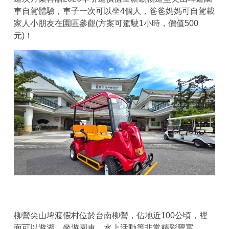
車自駕體驗，車子一次可以坐4個人，爸爸媽媽可自駕載
家人小朋友在園區參觀(方案可駕駛1小時，價值500
元)！
柳營尖山埤渡假村位於台南柳營，佔地近100公頃，裡
面可以遊湖、坐遊園車、水上活動等非常精彩豐富。