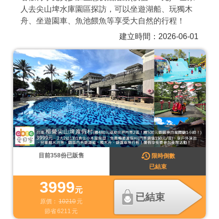
人去尖山埤水庫園區探訪，可以坐遊湖船、玩獨木
商家合作
舟、坐遊園車、魚池餵魚等享受大自然的行程！
建立時間：2026-06-01
推薦景點
討論區
聯絡我們
APP下載
目前
358
份已販售
限時倒數
已結束
3999
元
已結束
原價：
10210
元
節省
6211
元