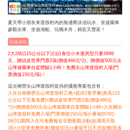
夏天帶小朋友來渡假村內的無邊際泳池玩水、坐遊園車
參觀水庫、坐遊湖船、玩獨木舟，精彩又豐富！
2大2幼(115公分以下)1泊1食住小木屋房型只要3999
元，贈頑皮世界門票2張(價值480元*2)、贈價值500元尖
山埤遊園車自駕體驗1小時！免費尖山埤渡假村入場(門
票價值150元/張)！
這次柳營尖山埤渡假村提供的優惠專案包含有：
入住台南柳營尖山埤渡假村乙晚+提供2客早餐(身高115
公分以下兒童免費)+贈頑皮世界門票2張(價值480元
*2)+贈價值500元尖山埤遊園車自駕體驗1小時+入住贈尖
山埤渡假村免費入場(門票價值150元/張)+暑假(07/01-
08/31)期間入住可免費報名生態夜觀活動(如遇雨天取
消)+小型車免費停車(價值50元)+暑假平日不另加價(現省