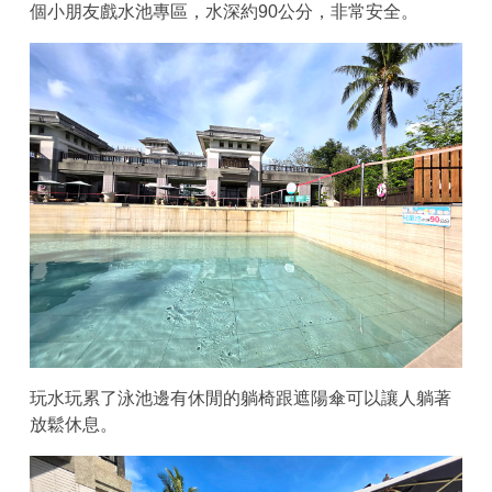
個小朋友戲水池專區，水深約90公分，非常安全。
玩水玩累了泳池邊有休閒的躺椅跟遮陽傘可以讓人躺著
放鬆休息。