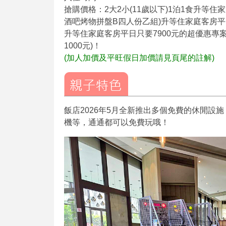
搶購價格：2大2小(11歲以下)1泊1食升等住家
酒吧烤物拼盤B四人份乙組)升等住家庭客房平日只
升等住家庭客房平日只要7900元的超優惠專
1000元)！
(加人加價及平旺假日加價請見頁尾的註解)
飯店2026年5月全新推出多個免費的休閒設施
機等，通通都可以免費玩哦！