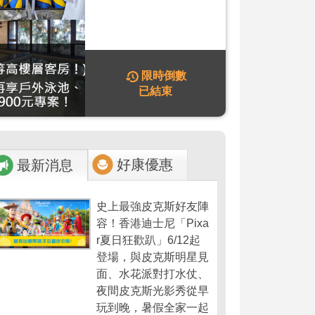
限時倒數
已結束
好康優惠
最新消息
史上最強皮克斯好友陣
容！香港迪士尼「Pixa
r夏日狂歡趴」6/12起
登場，與皮克斯明星見
面、水花派對打水仗、
夜間皮克斯光影秀從早
玩到晚，暑假全家一起