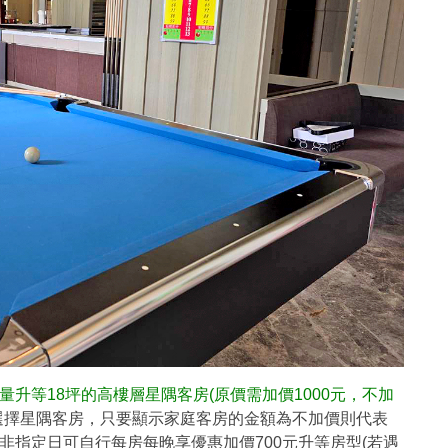
費限量升等18坪的高樓層星隅客房(原價需加價1000元，不加
選擇星隅客房，只要顯示家庭客房的金額為不加價則代表
非指定日可自行每房每晚享優惠加價700元升等房型(若遇