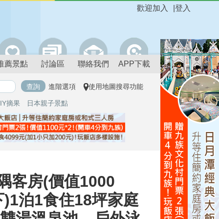
歡迎加入
|
登入
推薦景點
討論區
聯絡我們
APP下載
進階選項
使用地圖搜尋功能
IY摘果
日本親子景點
房(價值1000
下)1泊1食住18坪家庭
內雙湯溫泉池、戶外泳