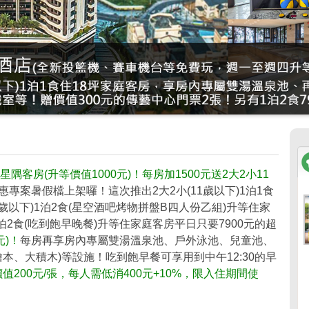
隅客房(升等價值1000元)！每房加1500元送2大2小11
惠專案暑假檔上架囉！這次推出2大2小(11歲以下)1泊1食
1歲以下)1泊2食(星空酒吧烤物拼盤B四人份乙組)升等住家
1泊2食(吃到飽早晚餐)升等住家庭客房平日只要7900元的超
元)！
每房再享房內專屬雙湯溫泉池、戶外泳池、兒童池、
本、大積木)等設施！吃到飽早餐可享用到中午12:30的早
200元/張，每人需低消400元+10%，限入住期間使