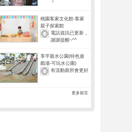
了
桃園客家文化館-客家
親子探索館
電話資訊已更新，
謝謝提醒~^^
享平親水公園(特色遊
戲場-可玩水公園)
有流動廁所會更好
更多留言