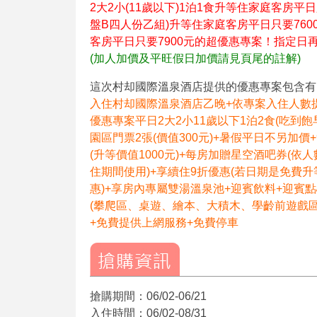
2大2小(11歲以下)1泊1食升等住家庭客房平日
盤B四人份乙組)
升等住家庭客房平日只要7600
客房平日只要7900元的超優惠專案！指定日再
(加人加價及平旺假日加價請見頁尾的註解)
這次村却國際溫泉酒店提供的優惠專案包含有
入住村却國際溫泉酒店乙晚+依專案入住人數提
優惠專案平日2大2小11歲以下1泊2食(吃到
園區門票2張(價值300元)+暑假平日不另加價
(升等價值1000元)+每房加贈星空酒吧券(依人
住期間使用)+享續住9折優惠(若日期是免費
惠)+享房內專屬雙湯溫泉池+迎賓飲料+迎賓點
(攀爬區、桌遊、繪本、大積木、學齡前遊戲區、樂
+免費提供上網服務+免費停車
搶購期間：06/02-06/21
入住時間：06/02-08/31