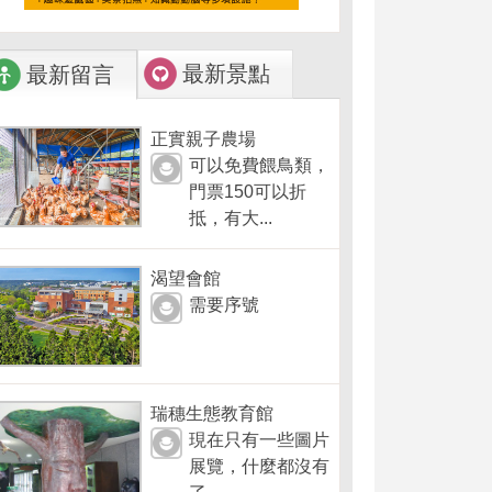
最新景點
最新留言
正實親子農場
可以免費餵鳥類，
門票150可以折
抵，有大...
渴望會館
需要序號
瑞穗生態教育館
現在只有一些圖片
展覽，什麼都沒有