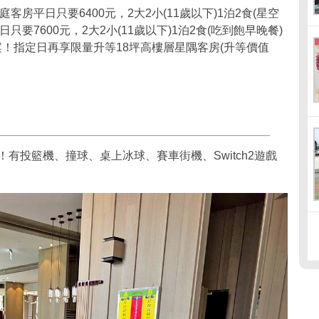
庭客房平日只要6400元，2大2小(11歲以下)1泊2食(星空
要7600元，2大2小(11歲以下)1泊2食(吃到飽早晚餐)
案！指定日再享限量升等18坪高樓層星隅客房(升等價值
！有投籃機、撞球、桌上冰球、賽車街機、Switch2遊戲