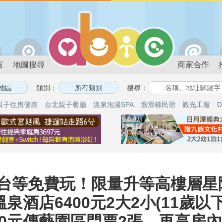
言
地圖搜尋
商家合作
類別：
搜尋：
親子住房優惠
台北親子餐廳
溫泉泡湯SPA
溜滑梯民宿
觀光工廠
D
台等免費玩！限量升等高樓層星隅客
泉酒店6400元2大2小(11歲以
00元傳藝園區門票2張，再享房