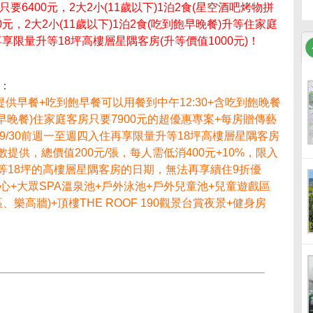
只要6400元，2大2小(11歲以下)1泊2食(星空酒吧烤物拼
元，2大2小(11歲以下)1泊2食(吃到飽早晚餐)升等住家庭
享限量升等18坪高樓層星隅客房(升等價值1000元)！
：
供早餐+吃到飽早餐可以用餐到中午12:30+含吃到飽晚餐
飽早晚餐)住家庭客房只要7900元的超優惠專案+每房贈傳藝
+9/30前週一至週四入住再享限量升等18坪高樓層星隅客房
數提供，總價值200元/張，每人需低消400元+10%，限入
升等18坪的高樓層星隅客房的日期，無法再享續住9折優
心+大眾SPA溫泉池+戶外泳池+戶外兒童池+兒童遊戲區
高牆)+頂樓THE ROOF 190觀景台賞夜景+健身房