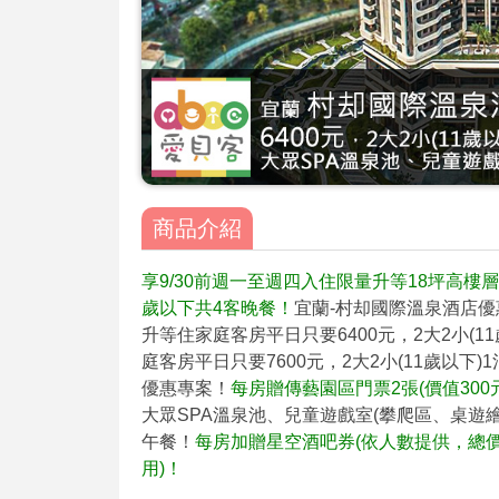
商品介紹
享9/30前週一至週四入住限量升等18坪高樓層星
歲以下共4客晚餐！
宜蘭-村却國際溫泉酒店優
升等住家庭客房平日只要6400元，2大2小(1
庭客房平日只要7600元，2大2小(11歲以下)
優惠專案！
每房贈傳藝園區門票2張(價值300
大眾SPA溫泉池、兒童遊戲室(攀爬區、桌遊繪
午餐！
每房加贈星空酒吧券(依人數提供，總價值
用)！