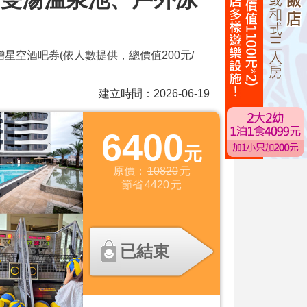
贈星空酒吧券(依人數提供，總價值200元/
建立時間：2026-06-19
6400
元
原價：
10820
元
節省
4420
元
已結束