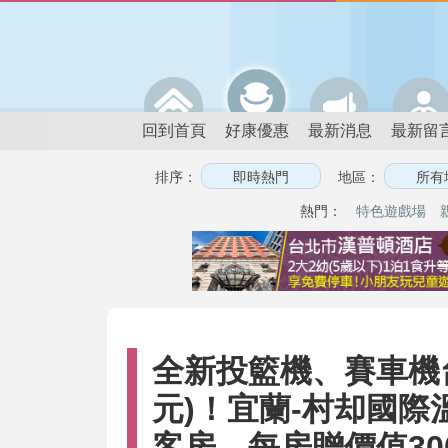
回到首頁
好康優惠
最新消息
最新留
排序：
地區：
熱門：
特色遊戲場
全新投籃機、賽車機
元)！宜蘭-村却國際溫
客房，每房贈價值3