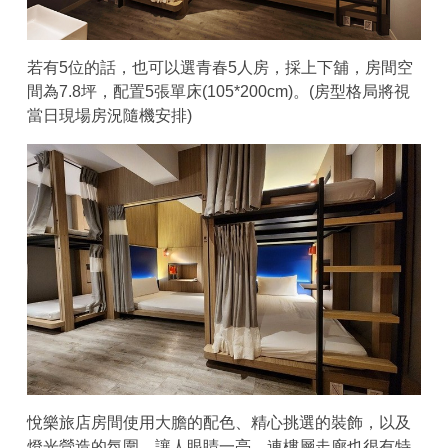
若有5位的話，也可以選青春5人房，採上下舖，房間空
間為7.8坪，配置5張單床(105*200cm)。(房型格局將視
當日現場房況隨機安排)
悅樂旅店房間使用大膽的配色、精心挑選的裝飾，以及
燈光營造的氛圍，讓人眼睛一亮，連樓層走廊也很有特