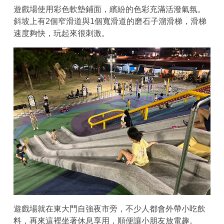
遊戲場使用彩色軟墊鋪面，繽紛的色彩充滿活潑氣氛。
斜坡上有2個窄滑道與1個寬滑道的磨石子溜滑梯，滑梯
速度夠快，玩起來很刺激。
遊戲場就在東大門自強夜市旁，不少人都會外帶小吃飲
料，再來這裡坐著休息享用，順便讓小朋友放電趣。