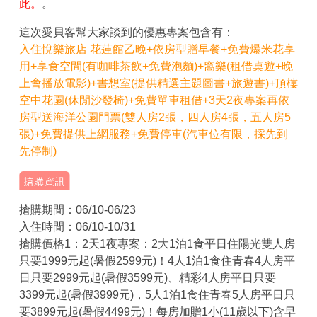
此。
。
這次愛貝客幫大家談到的優惠專案包含有：
入住悅樂旅店 花蓮館乙晚+依房型贈早餐+免費爆米花享
用+享食空間(有咖啡茶飲+免費泡麵)+窩樂(租借桌遊+晚
上會播放電影)+書想室(提供精選主題圖書+旅遊書)+頂樓
空中花園(休閒沙發椅)+免費單車租借+3天2夜專案再依
房型送海洋公園門票(雙人房2張，四人房4張，五人房5
張)+免費提供上網服務+免費停車(汽車位有限，採先到
先停制)
搶購期間：
06/10-06/23
入住時間：
06/10-10/31
搶購價格1
：2天1夜專案：2大1泊1食平日住陽光雙人房
只要1999元起(暑假2599元)！4人1泊1食住青春4人房平
日只要2999元起(暑假3599元)、精彩4人房平日只要
3399元起(暑假3999元)，5人1泊1食住青春5人房平日只
要3899元起(暑假4499元)！每房加贈1小(11歲以下)含早