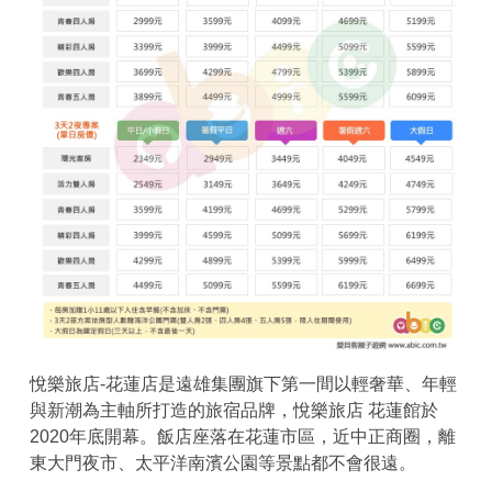
悅樂旅店-花蓮店是遠雄集團旗下第一間以輕奢華、年輕
與新潮為主軸所打造的旅宿品牌，悅樂旅店 花蓮館於
2020年底開幕。飯店座落在花蓮市區，近中正商圈，離
東大門夜市、太平洋南濱公園等景點都不會很遠。