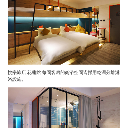
悅樂旅店 花蓮館 每間客房的衛浴空間皆採用乾濕分離淋
浴設施。