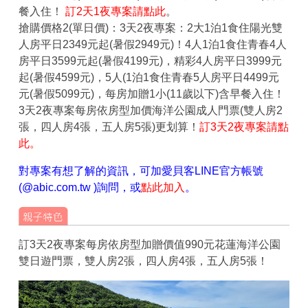
餐入住！
訂2天1夜專案請點此
。
搶購價格2(單日價)
：3天2夜專案：2大1泊1食住陽光雙
人房平日2349元起(暑假2949元)！4人1泊1食住青春4人
房平日3599元起(暑假4199元)，精彩4人房平日3999元
起(暑假4599元)，5人(1泊1食住青春5人房平日4499元
元(暑假5099元)，每房加贈1小(11歲以下)含早餐入住！
3天2夜專案每房依房型加價海洋公園成人門票(雙人房2
張，四人房4張，五人房5張)更划算！
訂3天2夜專案請點
此。
對專案有想了解的資訊，可加愛貝客LINE官方帳號
(@abic.com.tw )詢問，或
點此加入
。
訂3天2夜專案每房依房型加贈價值990元花蓮海洋公園
雙日遊門票，雙人房2張，四人房4張，五人房5張！