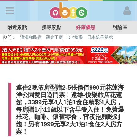
歡迎加入
附近景點
搜尋景點
好康優惠
討論區
APP登入
熱門：
特色遊戲場
親子住房優惠
台北親子餐廳
溫泉泡湯SPA
溜滑梯民宿
觀光工廠
DIY摘果
日本親子景點
首 頁
搜尋景點
連住2晚依房型贈2-5張價值990元花蓮海
好康優惠
洋公園雙日遊門票！遠雄-悅樂旅店花蓮
館，3399元享4人1泊1食住精彩4人房，
最新消息
每房贈1小11歲以下含早餐入住！免費爆
米花、咖啡、懷舊零食，宵夜泡麵吃到
飽！另有1999元享2大1泊1食住2人房方
最新留言
案！