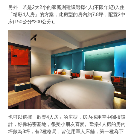
另外，若是2大2小的家庭則建議選擇4人(不限年紀)入住
「精彩4人房」的方案，此房型的房內約7.8坪，配置2中
床(150公分*200公分)。
也可以選擇「歡樂4人房」的房型，房內採用空中閣樓設
計，好像秘密基地，很受小朋友喜愛。歡樂4人房的房內
坪數為8坪，有2種格局，皆使用單人床舖，第一種為下