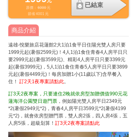
元
已結束
原價：
6000
元
節省
4001
元
商品介紹
遠雄-悅樂旅店花蓮館2大1泊1食平日住陽光雙人房只要
1999元起(暑假2599元)！4人1泊1食住青春4人房平日只
要2999元起(暑假3599元)、精彩4人房平日只要3399元
起(暑假3999元)，5人1泊1食住青春5人房平日只要3899
元起(暑假4499元)！每房加贈1小(11歲以下)含早餐入
住！
訂2天1夜專案請點此
。
訂3天2夜專案，只要連住2晚就依房型加贈價值990元花
蓮海洋公園雙日遊門票
，例如陽光雙人房平日2349元
*2(暑假2949元*2)，青春4人房平日3599元*2(暑假4199
元*2)，就會依房型贈門票，雙人房2張，四人房4張，五
人房5張，超級划算！
訂3天2夜專案請點此