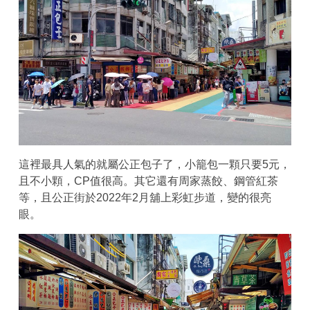
這裡最具人氣的就屬公正包子了，小籠包一顆只要5元，
且不小顆，CP值很高。其它還有周家蒸餃、鋼管紅茶
等，且公正街於2022年2月舖上彩虹步道，變的很亮
眼。