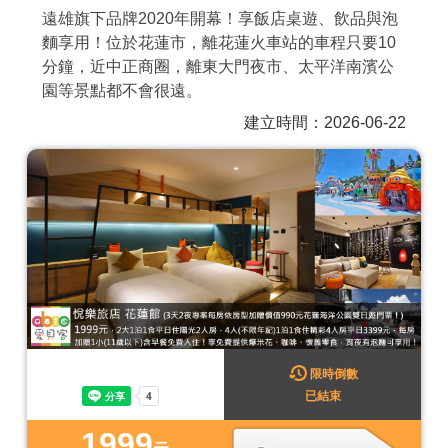
遠雄旗下品牌2020年開幕！享飯店桌遊、飲品與泡
商家合作
麵享用！位於花蓮市，離花蓮火車站的車程只要10
分鐘，近中正商圈，離東大門夜市、太平洋南濱公
園等景點都不會很遠。
推薦景點
建立時間：2026-06-22
討論區
聯絡我們
APP下載
限時倒數
已結束
1999