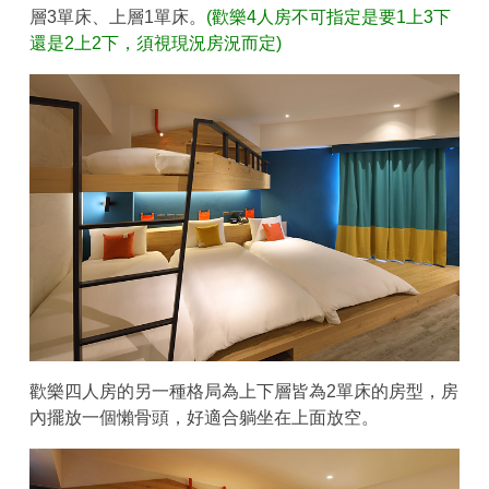
層3單床、上層1單床。
(歡樂4人房不可指定是要1上3下
還是2上2下，須視現況房況而定)
歡樂四人房的另一種格局為上下層皆為2單床的房型，房
內擺放一個懶骨頭，好適合躺坐在上面放空。