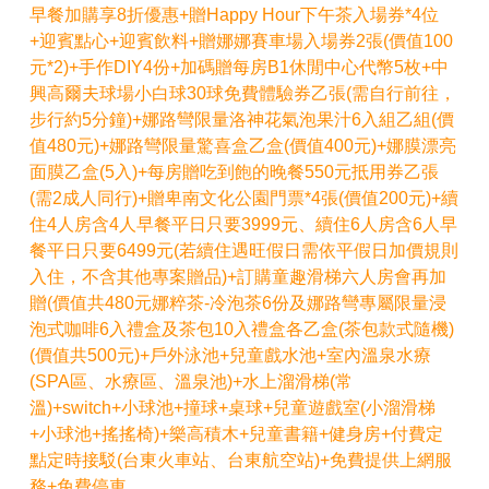
早餐加購享8折優惠+贈Happy Hour下午茶入場券*4位
+迎賓點心+迎賓飲料+贈娜娜賽車場入場券2張(價值100
元*2)+手作DIY4份+加碼贈每房B1休閒中心代幣5枚+中
興高爾夫球場小白球30球免費體驗券乙張(需自行前往，
步行約5分鐘)+娜路彎限量洛神花氣泡果汁6入組乙組(價
值480元)+娜路彎限量驚喜盒乙盒(價值400元)+娜膜漂亮
面膜乙盒(5入)+每房贈吃到飽的晚餐550元抵用券乙張
(需2成人同行)+贈卑南文化公園門票*4張(價值200元)+續
住4人房含4人早餐平日只要3999元、續住6人房含6人早
餐平日只要6499元(若續住遇旺假日需依平假日加價規則
入住，不含其他專案贈品)+訂購童趣滑梯六人房會再加
贈(價值共480元娜粹茶-冷泡茶6份及娜路彎專屬限量浸
泡式咖啡6入禮盒及茶包10入禮盒各乙盒(茶包款式隨機)
(價值共500元)+戶外泳池+兒童戲水池+室內溫泉水療
(SPA區、水療區、溫泉池)+水上溜滑梯(常
溫)+switch+小球池+撞球+桌球+兒童遊戲室(小溜滑梯
+小球池+搖搖椅)+樂高積木+兒童書籍+健身房+付費定
點定時接駁(台東火車站、台東航空站)+免費提供上網服
務+免費停車