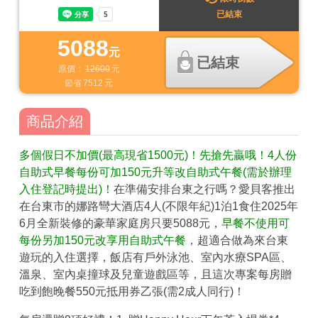
已結束
5088
元
已結束
原價：
12600
元
節省
7512
元
商品介紹
多個假日不加價(最高現省1500元)！先搶先贏哦！4人份
自助式早餐每份可加150元升等改自助式午餐(需於辦理
入住登記時提出)！
在準備安排台東之行嗎？愛貝客推出
在台東市的娜路彎大酒店4人(不限年紀)1泊1食住2025年
6月全新裝修的豪華家庭房只要5088元，
早餐不使用可
每份另加150元改享用自助式午餐
，超適合做為來台東
遊玩的入住選擇，飯店有戶外泳池、室內水療SPA區、
溫泉、室內桌撞球及兒童遊戲區等，且這次專案每房贈
吃到飽晚餐550元抵用券乙張(需2成人同行)！