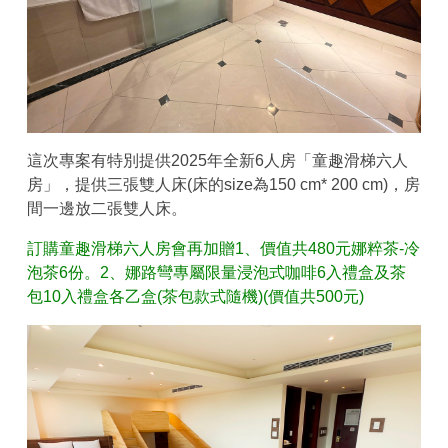
這次專案有特別提供2025年全新6人房「童趣滑梯六人
房」，提供三張雙人床(床的size為150 cm* 200 cm)，房
間一邊放二張雙人床。
訂購童趣滑梯六人房會再加贈1、價值共480元娜粹茶-冷
泡茶6份。2、娜路彎專屬限量浸泡式咖啡6入禮盒及茶
包10入禮盒各乙盒(茶包款式隨機)(價值共500元)