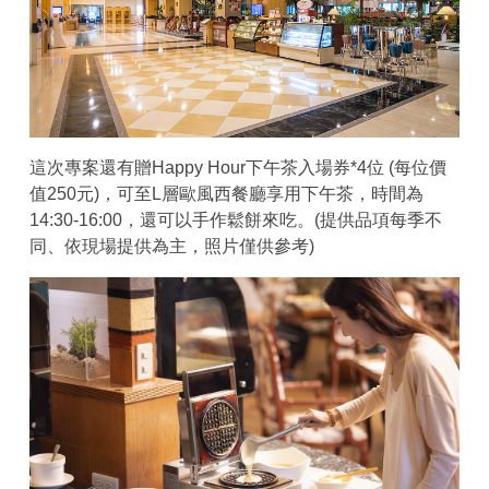
這次專案還有贈Happy Hour下午茶入場券*4位 (每位價
值250元)，可至L層歐風西餐廳享用下午茶，時間為
14:30-16:00，還可以手作鬆餅來吃。(提供品項每季不
同、依現場提供為主，照片僅供參考)