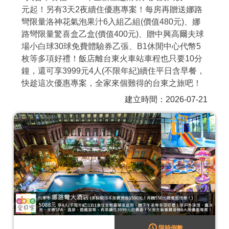
元起！另有3天2夜續住優惠專案！每房再贈送娜路
商家合作
彎限量洛神花氣泡果汁6入組乙組(價值480元)、娜
路彎限量驚喜盒乙盒(價值400元)、贈中興高爾夫球
場小白球30球免費體驗券乙張、B1休閒中心代幣5
推薦景點
枚等多項好禮！飯店離台東火車站車程也只要10分
鐘，還可享3999元4人(不限年紀)續住平日含早餐，
討論區
快趁這次優惠專案，全家來個難得的台東之旅吧！
建立時間：2026-07-21
聯絡我們
APP下載
限時倒數