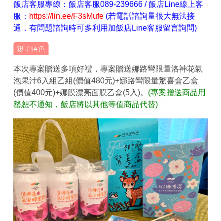
飯店客服專線：飯店客服089-239666 / 飯店Line線上客
服：
https://lin.ee/F3sMufe
(若電話諮詢量很大無法接
通，有問題諮詢時可多利用加飯店Line客服留言詢問)
本次專案贈送多項好禮，專案贈送娜路彎限量洛神花氣
泡果汁6入組乙組(價值480元)+娜路彎限量驚喜盒乙盒
(價值400元)+娜膜漂亮面膜乙盒(5入)。
(專案贈送商品用
罄恕不通知，飯店將以其他等值商品代替)