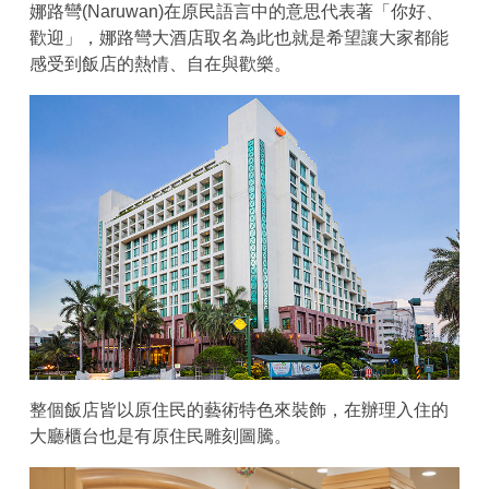
娜路彎(Naruwan)在原民語言中的意思代表著「你好、
歡迎」，娜路彎大酒店取名為此也就是希望讓大家都能
感受到飯店的熱情、自在與歡樂。
整個飯店皆以原住民的藝術特色來裝飾，在辦理入住的
大廳櫃台也是有原住民雕刻圖騰。