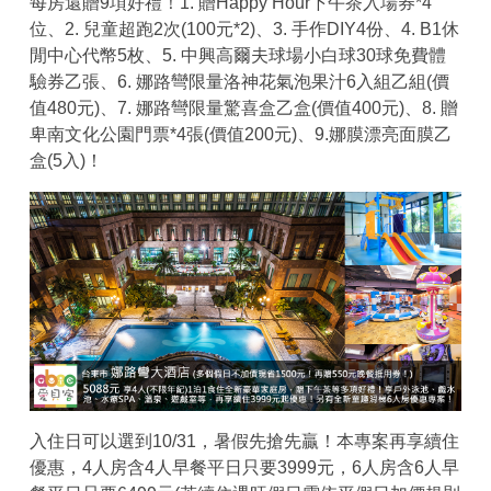
每房還贈9項好禮！1. 贈Happy Hour下午茶入場券*4
位、2. 兒童超跑2次(100元*2)、3. 手作DIY4份、4. B1休
閒中心代幣5枚、5. 中興高爾夫球場小白球30球免費體
驗券乙張、6. 娜路彎限量洛神花氣泡果汁6入組乙組(價
值480元)、7. 娜路彎限量驚喜盒乙盒(價值400元)、8. 贈
卑南文化公園門票*4張(價值200元)、9.娜膜漂亮面膜乙
盒(5入)！
入住日可以選到10/31，暑假先搶先贏！本專案再享續住
優惠，4人房含4人早餐平日只要3999元，6人房含6人早