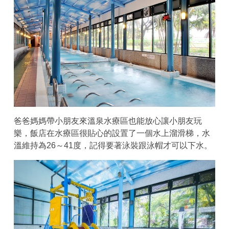
爸爸媽媽帶小朋友來溫泉水療區也能放心讓小朋友玩
樂，飯店在水療區很貼心的設置了一個水上溜滑梯，水
溫維持為26～41度，記得要著泳裝跟泳帽才可以下水。