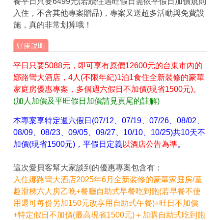
餐平日只要6499元(若續住遇旺假日需依平假日加價規則
入住，不含其他專案贈品)，專案又送超多活動與免費設
施，真的非常划算哦！
平日只要5088元，即可享有原價12600元的台東市內的
娜路彎大酒店，4人(不限年紀)1泊1食住全新裝修的豪華
家庭房優惠專案，多個週六假日不加價(現省1500元)。
(加人加價及平旺假日加價請見頁尾的註解)
本專案享特定週六假日(07/12、07/19、07/26、08/02、
08/09、08/23、09/05、09/27、10/10、10/25)共10天不
加價(現省1500元)，平假日定義
以酒店公告為準
。
這次愛貝客幫大家談到的優惠專案包含有：
入住娜路彎大酒店2025年6月全新裝修的豪華家庭房/童
趣滑梯六人房乙晚+餐廳自助式早餐吃到飽(若早餐不使
用還可每份另加150元改享用自助式午餐)+旺日不加價
+特定假日不加價(最高現省1500元)＋加購自助式吃到飽