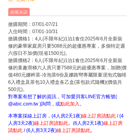
搶購期間：07/01-07/21
入住時間：07/01-10/31
搶購價格1：4人(不限年紀)1泊1食住2025年6月全新裝
修的豪華家庭房只要5088元的超優惠專案，多個特定週
六假日不加價(現省1500元)。
搶購價格2：6人(不限年紀)1泊1食住2025年6月全新裝
修的童趣滑梯六人房只要7588元的超優惠專案，加贈(價
值480元娜粹茶-冷泡茶6份及娜路彎專屬限量浸泡式咖啡
6入禮盒及茶包10入禮盒各乙盒(茶包款式隨機)(價值共
500元)。
對專案有想了解的資訊，可加愛貝客LINE官方帳號(
@abic.com.tw )詢問，或
點此加入
。
本專案採
線上訂房，(4人房2天1夜)
線上訂房請點此
/ (4
人房3天2夜)
線上訂房請點此
。(6人房2天1夜)
線上訂房
請點此
/ (6人房3天2夜)
線上訂房請點此
。