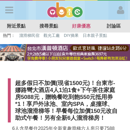
歡迎加入
附近景點
搜尋景點
好康優惠
討論區
APP登入
熱門：
特色遊戲場
親子住房優惠
台北親子餐廳
溫泉泡湯SPA
溜滑梯民宿
觀光工廠
DIY摘果
日本親子景點
首 頁
搜尋景點
超多假日不加價(現省1500元)！台東市-
好康優惠
娜路彎大酒店4人1泊1食+下午茶住家庭
房5088元，贈晚餐吃到飽550元抵用券
最新消息
*1！享戶外泳池、室內SPA，桌撞球、
球池溜滑梯等！早餐每位加價150元改自
助式午餐！另有全新6人溜滑梯房！
最新留言
6人含早餐住2025年全新童趣滑梯六人房只要7588