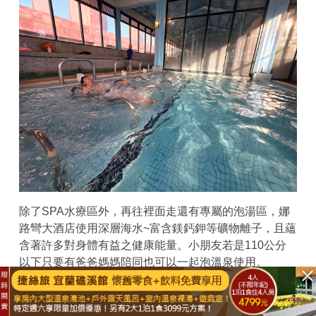
除了SPA水療區外，再往裡面走還有專屬的泡湯區，娜
路彎大酒店使用深層海水~富含鎂鈣鉀等礦物離子，且蘊
含著許多對身體有益之健康能量。小朋友若是110公分
以下只要有爸爸媽媽陪同也可以一起泡溫泉使用。
已結束