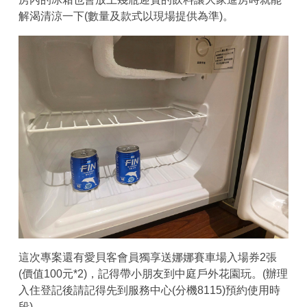
解渴清涼一下(數量及款式以現場提供為準)。
這次專案還有愛貝客會員獨享送娜娜賽車場入場券2張
(價值100元*2)，記得帶小朋友到中庭戶外花園玩。(辦理
入住登記後請記得先到服務中心(分機8115)預約使用時
段)