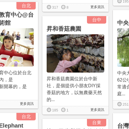
195
台北
更多資訊
317
8
教育中心@台
台中
術館
中央
昇和香菇農園
育中心位於台北
中央
昇和香菇農園位於台中新
內，是
62
社，是個提供小朋友DIY採
/04新開幕的，是
常適
香菇的地方，以無農藥天然
庭...
的...
更多資訊
251
更多資訊
185
1
台北
台東
ephant
台灣