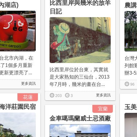
比西里岸與幾米的放羊
(內湖店)
農講
日記
台北市內湖，在
台灣
花了1個多月重新
列館
比西里岸位於台東，其實就
新更漂亮了...
辦3-
是大家熟知的三仙台，2013
更多資訊
年7月時，幾米的畫在台...
96
更多資訊
203
3
花蓮
海洋莊園民宿
玉美
宜蘭
金車噶瑪蘭威士忌酒廠