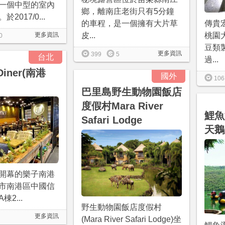
一個中型的室內
鄉，離南庄老街只有5分鐘
2017/0...
傳貴
的車程，是一個擁有大片草
更多資訊
桃園
皮...
0
豆類
更多資訊
399
5
台北
過...
Diner(南港
國外
106
巴里島野生動物園飯店
度假村Mara River
鯉魚
Safari Lodge
天鵝
/27開幕的樂子南港
市南港區中國信
2...
野生動物園飯店度假村
更多資訊
(Mara River Safari Lodge)坐