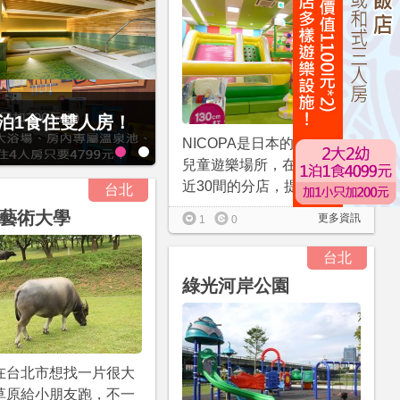
1泊1食住雙人房！
贈九族文化村門票2張(總價值1
大2幼(115公分以下)1泊1食升
NICOPA是日本的室內連鎖
兒童遊樂場所，在全日本有
近30間的分店，提供1...
台北
藝術大學
更多資訊
1
0
台北
綠光河岸公園
在台北市想找一片很大
草原給小朋友跑，不一