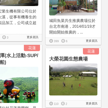
宏業生機有限公司位於
大溪，從事有機養生的
城田魚菜共生推廣農場位於
製品加工，公司成立超
台北市南港，2014/01/19才
開始開始推廣的，...
更多資訊
3
更多資訊
399
6
花蓮
花蓮
潭(水上活動-SUP/
大榮花園生態農場
船)
更多資訊
110
2