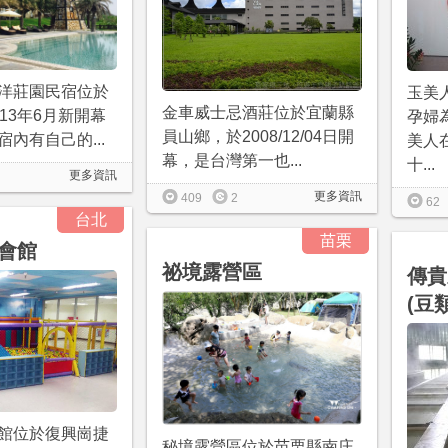
洋莊園民宿位於
玉美
金車威士忌酒莊位於宜蘭縣
13年6月新開幕
孕婦
員山鄉，於2008/12/04日開
內有自己的...
美人
幕，是台灣第一也...
十...
更多資訊
更多資訊
409
2
62
台北
苗栗
會館
祕境露營區
傳貴
(豆
館位於復興崗捷
秘境露營區位於苗栗縣南庄