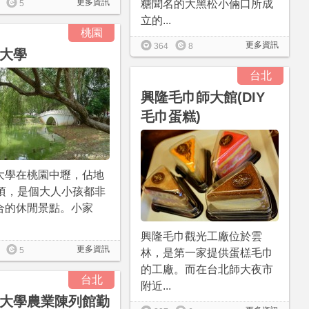
更多資訊
糖聞名的大黑松小倆口所成
5
立的...
桃園
更多資訊
364
8
大學
台北
興隆毛巾師大館(DIY
毛巾蛋糕)
大學在桃園中壢，佔地
公頃，是個大人小孩都非
合的休閒景點。小家
興隆毛巾觀光工廠位於雲
更多資訊
5
林，是第一家提供蛋榚毛巾
的工廠。而在台北師大夜市
台北
附近...
大學農業陳列館勤