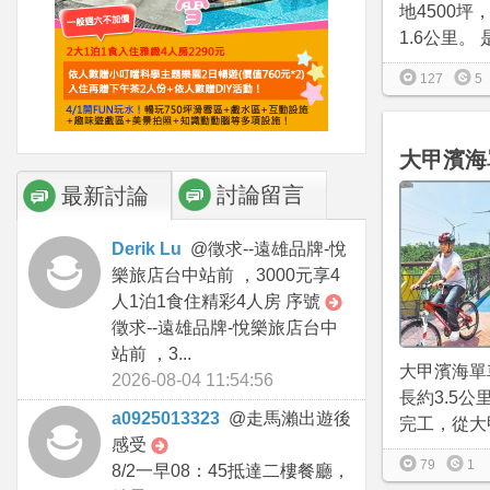
地4500
1.6公里。 
127
5
大甲濱海
討論留言
最新討論
Derik Lu
@
徵求--遠雄品牌-悅
樂旅店台中站前 ，3000元享4
人1泊1食住精彩4人房 序號
徵求--遠雄品牌-悅樂旅店台中
站前 ，3...
大甲濱海單
2026-08-04 11:54:56
長約3.5公里
a0925013323
@
走馬瀨出遊後
完工，從大甲
感受
79
1
8/2一早08：45抵達二樓餐廳，