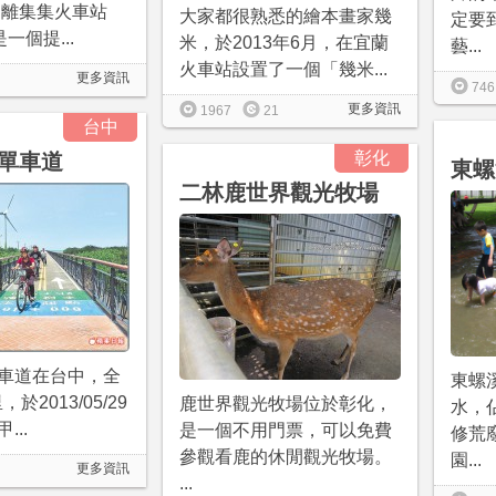
坪，離集集火車站
大家都很熟悉的繪本畫家幾
定要
是一個提...
米，於2013年6月，在宜蘭
藝...
火車站設置了一個「幾米...
更多資訊
746
更多資訊
1967
21
台中
彰化
單車道
東螺
二林鹿世界觀光牧場
車道在台中，全
東螺
，於2013/05/29
鹿世界觀光牧場位於彰化，
水，
...
是一個不用門票，可以免費
修荒
參觀看鹿的休閒觀光牧場。
園...
更多資訊
...