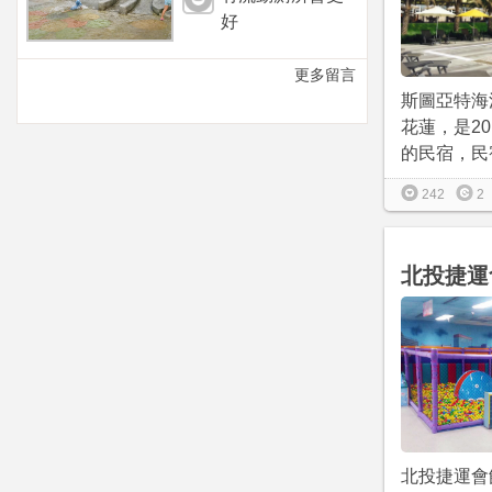
好
更多留言
斯圖亞特海
花蓮，是20
的民宿，民宿
242
2
北投捷運
北投捷運會