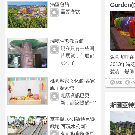
Garden
渴望會館
需要序號
瑞穗生態教育館
現在只有一些圖
片展覽，什麼都
象園咖啡在
沒有了
2013年時
裝潢，變得更
桃園客家文化館-客家
655
49
親子探索館
電話資訊已更
新，謝謝提醒~^^
斯圖亞特
享平親水公園(特色遊
戲場-可玩水公園)
有流動廁所會更