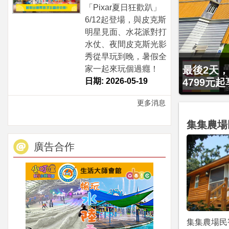
「Pixar夏日狂歡趴」
6/12起登場，與皮克斯
明星見面、水花派對打
水仗、夜間皮克斯光影
秀從早玩到晚，暑假全
最後2天，
家一起來玩個過癮！
4799元
日期: 2026-05-19
更多消息
集集農場
廣告合作
集集農場民