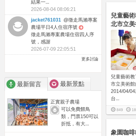
結果一...
2026-08-04 08:06:21
兒童藝術
jacket761031
@
徵走馬瀨專案
北市立美
農場平日4人住宿序號
徵走馬瀨專案農場住宿四人序
號，感謝
2026-07-09 22:05:51
更多討論
兒童藝術教
最新景點
最新留言
市立美術館
2014/04
台...
正實親子農場
可以免費餵鳥
849
18
類，門票150可以
折抵，有大...
象園咖啡El