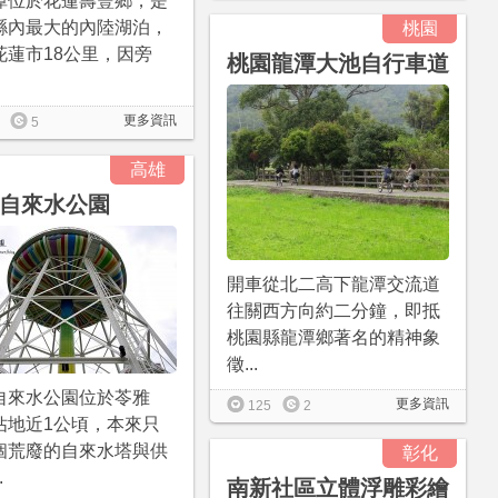
潭位於花蓮壽豐鄉，是
縣內最大的內陸湖泊，
桃園
花蓮市18公里，因旁
桃園龍潭大池自行車道
更多資訊
5
高雄
自來水公園
開車從北二高下龍潭交流道
往關西方向約二分鐘，即抵
桃園縣龍潭鄉著名的精神象
徵...
自來水公園位於苓雅
更多資訊
125
2
佔地近1公頃，本來只
個荒廢的自來水塔與供
彰化
.
南新社區立體浮雕彩繪