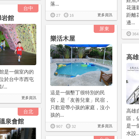
鯉魚
落...
花蓮
台中
距離
更多資訊
27
16
 攀岩館
邊...
屏東
364
樂活木屋
高雄
攀岩館是一個室內的
位於台中市西屯
...
這是一個墾丁很特別的民
更多資訊
宿，是「友善兒童」民宿，
只歡迎帶小孩的家庭，沒小
高雄
台北
孩的...
區，
溫泉會館
是一
更多資訊
907
32
水設..