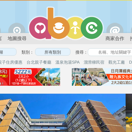
言
地圖搜尋
商家合作
類別：
搜尋：
親子住房優惠
台北親子餐廳
溫泉泡湯SPA
溜滑梯民宿
觀光工廠
D