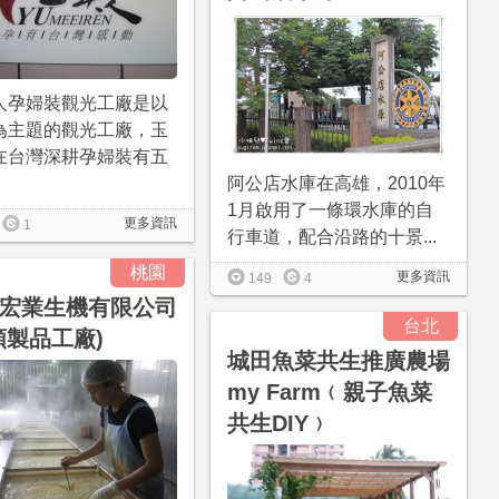
人孕婦裝觀光工廠是以
為主題的觀光工廠，玉
在台灣深耕孕婦裝有五
阿公店水庫在高雄，2010年
1月啟用了一條環水庫的自
更多資訊
1
行車道，配合沿路的十景...
桃園
更多資訊
149
4
宏業生機有限公司
台北
類製品工廠)
城田魚菜共生推廣農場
my Farm﹙親子魚菜
共生DIY﹚