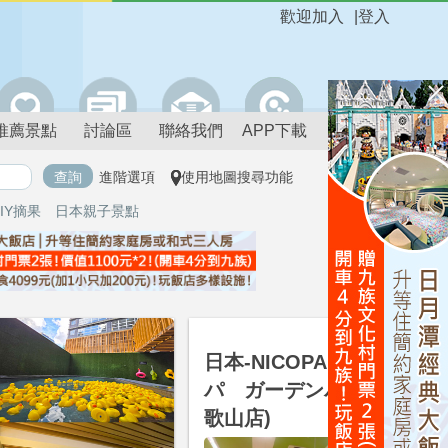
歡迎加入
|
登入
推薦景點
討論區
聯絡我們
APP下載
進階選項
使用地圖搜尋功能
IY摘果
日本親子景點
國外
日本-NICOPA(ニコ
パ ガーデンパーク和
歌山店)