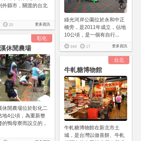
到外縣市，關渡的台北
綠光河岸公園位於永和中正
更多資訊
20
橋旁，是2011年成立，佔地
10公頃，是一個有自行...
彰化
更多資訊
344
17
溪休閒農場
台北
牛軋糖博物館
溪休閒農場位於彰化二
佔地4公頃，為重新整
廢的鴨母寮而設立的，
牛軋糖博物館在新北市土
城，是台灣以做喜餅、牛軋