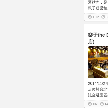
運站內，是
親子遊樂館。於
1112
8
樂子the 
店)
2014/11
店位於台北
託金融園區A棟
132
14