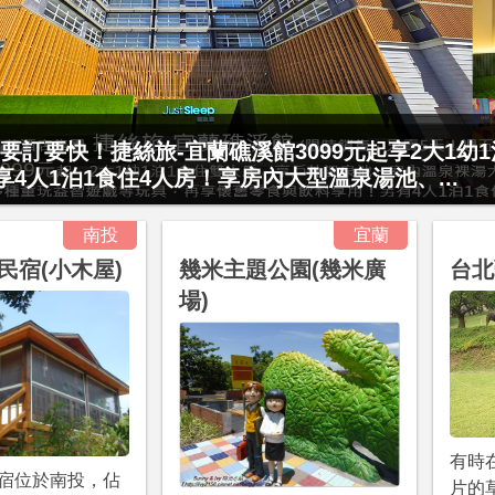
要訂要快！捷絲旅-宜蘭礁溪館3099元起享2大1幼
起享4人1泊1食住4人房！享房內大型溫泉湯池、...
南投
宜蘭
民宿(小木屋)
幾米主題公園(幾米廣
台北
場)
有時
宿位於南投，佔
片的