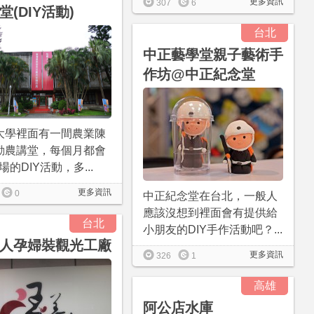
更多資訊
307
6
堂(DIY活動)
台北
中正藝學堂親子藝術手
作坊@中正紀念堂
大學裡面有一間農業陳
勤農講堂，每個月都會
5場的DIY活動，多...
更多資訊
0
中正紀念堂在台北，一般人
應該沒想到裡面會有提供給
台北
小朋友的DIY手作活動吧？...
人孕婦裝觀光工廠
更多資訊
326
1
高雄
阿公店水庫