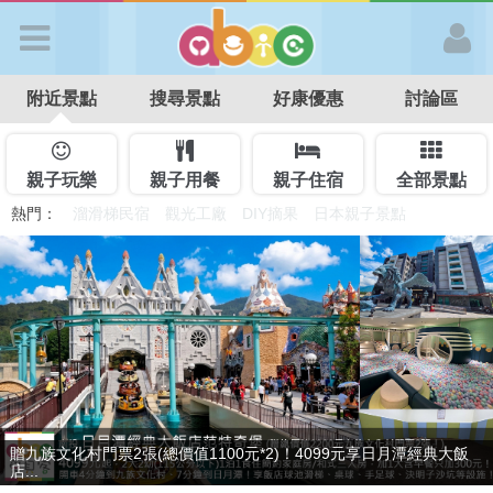
歡迎加入
附近景點
搜尋景點
好康優惠
討論區
APP登入
首 頁
親子玩樂
親子用餐
親子住宿
全部景點
熱門：
溜滑梯民宿
觀光工廠
DIY摘果
日本親子景點
特色遊戲場
親子住房優惠
台北親子餐廳
溫泉泡湯SPA
搜尋景點
好康優惠
最新消息
最後2天，要訂要快！捷絲旅-宜蘭礁溪館3099元起享2大1幼1泊1食住
贈九族文化村門票2張(總價值1100元*2)！4099元享日月潭經典大飯
最新留言
雙人...
店...