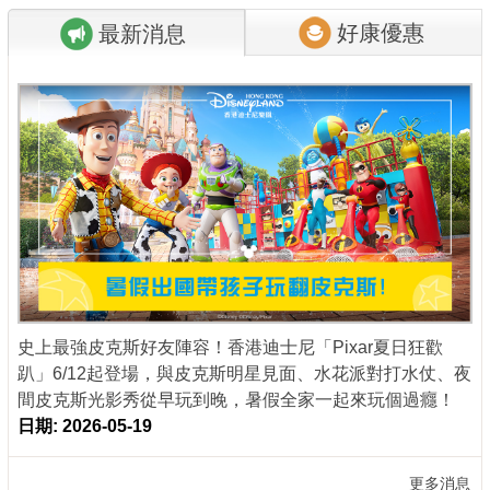
好康優惠
最新消息
商家合作
推薦景點
討論區
聯絡我們
APP下載
史上最強皮克斯好友陣容！香港迪士尼「Pixar夏日狂歡
趴」6/12起登場，與皮克斯明星見面、水花派對打水仗、夜
間皮克斯光影秀從早玩到晚，暑假全家一起來玩個過癮！
日期: 2026-05-19
更多消息