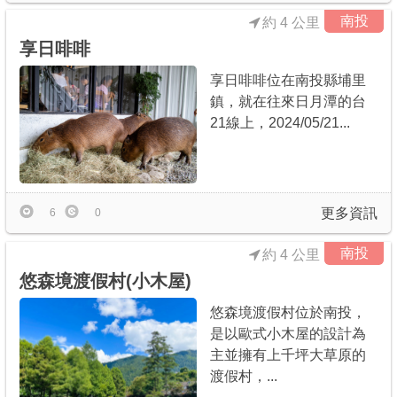
南投
約 4 公里
享日啡啡
享日啡啡位在南投縣埔里
鎮，就在往來日月潭的台
21線上，2024/05/21...
更多資訊
6
0
南投
約 4 公里
悠森境渡假村(小木屋)
悠森境渡假村位於南投，
是以歐式小木屋的設計為
主並擁有上千坪大草原的
渡假村，...