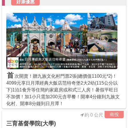
好康優惠
首
次開賣！贈九族文化村門票2張(總價值1100元*2)！
4099元享日月潭經典大飯店范特奇堡2大2幼(115公分以
下)1泊1食升等住簡約家庭房或和式三人房！暑假平旺日
不加價！加1小只需加200元含早餐！開車4分鐘到九族文
化村、開車8分鐘到日月潭！
南投
約 0 公尺
三育基督學院(大學)