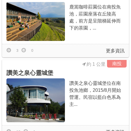
鹿篙咖啡莊園位在南投魚
池，莊園座落在丘陵高
處，前方是呈階梯延伸而
下的茶園，...
更多資訊
3
0
南投
約 1 公里
讚美之泉心靈城堡
讚美之泉心靈城堡位在南
投魚池鄉，2015/8月開始
營運。民宿以藍白色系為
主...