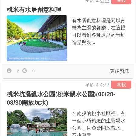
南投
約 4 公里
桃米有水居創意料理
有水居創意料理是間以青
蛙為主題的餐廳，在這裡
可以看到各種逗趣的青蛙
造景與裝...
更多資訊
2
0
南投
約 4 公里
桃米坑溪親水公園(桃米親水公園)(06/28-
08/30開放玩水)
在南投的桃米社區裡，有
一個小巧精緻的生態親水
公園，且免費開放戲水，
不少夏天...