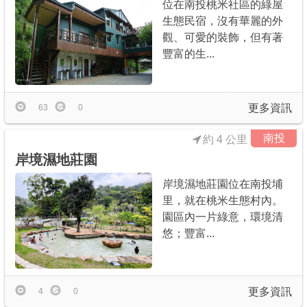
位在南投桃米社區的綠屋
生態民宿，沒有華麗的外
觀、可愛的裝飾，但有著
豐富的生...
更多資訊
63
0
南投
約 4 公里
岸境濕地莊園
岸境濕地莊園位在南投埔
里，就在桃米生態村內。
園區內一片綠意，環境清
悠；豐富...
更多資訊
4
0