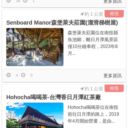
更多資訊
18
1
南投
約 1 公里
Senboard Manor森堡萊夫莊園(溜滑梯樹屋)
森堡萊夫莊園位在南投縣
魚池鄉，離日月潭風景區
僅10分鐘車程，2023年8
月...
更多資訊
4
0
南投
約 1 公里
Hohocha喝喝茶-台灣香日月潭紅茶廠
Hohocha喝喝茶位在南投
前往日月潭的路上，2019
年4月開始營運，是由...