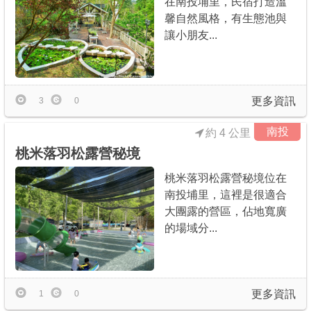
在南投埔里，民宿打造溫
馨自然風格，有生態池與
讓小朋友...
更多資訊
3
0
南投
約 4 公里
桃米落羽松露營秘境
桃米落羽松露營秘境位在
南投埔里，這裡是很適合
大團露的營區，佔地寬廣
的場域分...
更多資訊
1
0