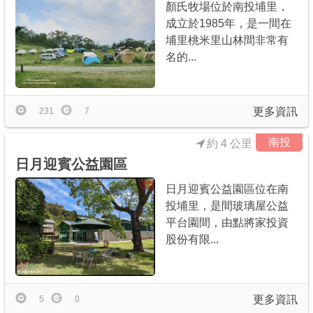
顏氏牧場位於南投埔里，
成立於1985年，是一間在
埔里桃米里山林間非常有
名的...
更多資訊
231
7
南投
約 4 公里
日月迎賓公益園區
日月迎賓公益園區位在南
投埔里，是間玻璃屋公益
平台園間，由點將家投資
股份有限...
更多資訊
5
0