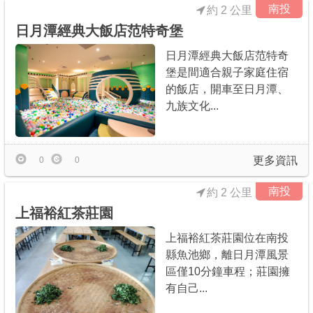
南投
約 2 公里
日月潭經典大飯店范特奇堡
日月潭經典大飯店范特奇
堡是間適合親子家庭住宿
的飯店，開車至日月潭、
九族文化...
更多資訊
0
0
南投
約 2 公里
上福裕紅茶莊園
上福裕紅茶莊園位在南投
縣魚池鄉，離日月潭風景
區僅10分鐘車程；莊園擁
有自己...