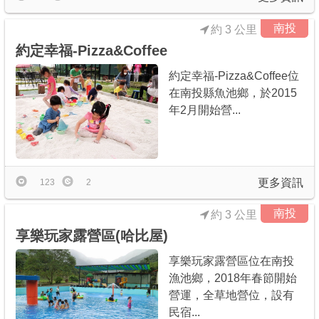
南投
約 3 公里
約定幸福-Pizza&Coffee
約定幸福-Pizza&Coffee位
在南投縣魚池鄉，於2015
年2月開始營...
更多資訊
123
2
南投
約 3 公里
享樂玩家露營區(哈比屋)
享樂玩家露營區位在南投
漁池鄉，2018年春節開始
營運，全草地營位，設有
民宿...