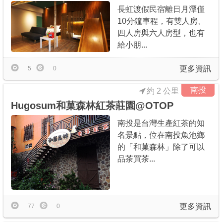
長虹渡假民宿離日月潭僅
10分鐘車程，有雙人房、
四人房與六人房型，也有
給小朋...
更多資訊
5
0
南投
約 2 公里
Hugosum和菓森林紅茶莊園@OTOP
南投是台灣生產紅茶的知
名景點，位在南投魚池鄉
的「和菓森林」除了可以
品茶買茶...
更多資訊
77
0