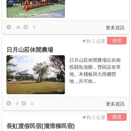
更多資訊
86
5
南投
約 1 公里
日月山莊休閒農場
日月山莊休閒農場位在南
投縣魚池鄉，營區設有草
地、木棧板與大雨棚營
地，共可收...
更多資訊
6
0
南投
約 1 公里
長虹渡假民宿(溜滑梯民宿)