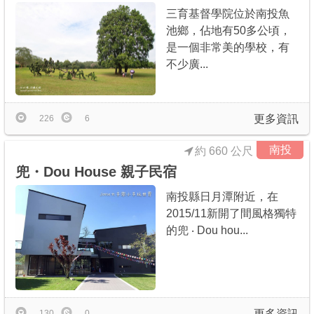
三育基督學院位於南投魚
池鄉，佔地有50多公頃，
是一個非常美的學校，有
不少廣...
更多資訊
226
6
南投
約 660 公尺
兜・Dou House 親子民宿
南投縣日月潭附近，在
2015/11新開了間風格獨特
的兜 ‧ Dou hou...
更多資訊
130
0