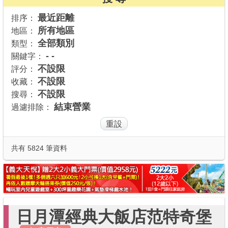
商家合作
最近距離
排序：
所有地區
地區：
全部類別
類型：
推薦景點
- -
關鍵字：
不設限
評分：
不設限
收藏：
討論區
不設限
搜尋：
結束營業
過濾排除：
聯絡我們
APP下載
共有 5824 筆資料
日月潭經典大飯店范特奇堡