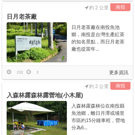
南投
約 2 公里
日月老茶廠
日月老茶廠在南投魚池
鄉，南投是台灣生產紅茶
的知名景點，而日月老茶
廠也從當年...
更多資訊
232
3
南投
約 2 公里
入森林露森林露營地(小木屋)
入森林露森林位在南投縣
魚池鄉，離日月潭或埔里
市區約15分鐘車程，營地
分為6...