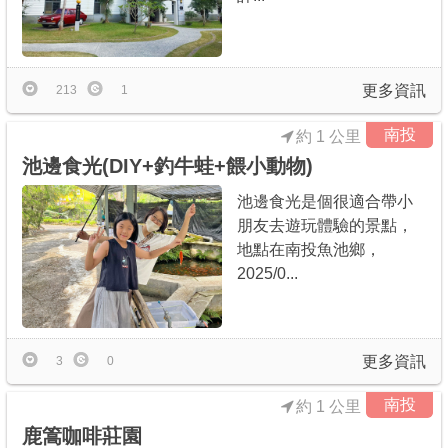
更多資訊
213
1
南投
約 1 公里
池邊食光(DIY+釣牛蛙+餵小動物)
池邊食光是個很適合帶小
朋友去遊玩體驗的景點，
地點在南投魚池鄉，
2025/0...
更多資訊
3
0
南投
約 1 公里
鹿篙咖啡莊園