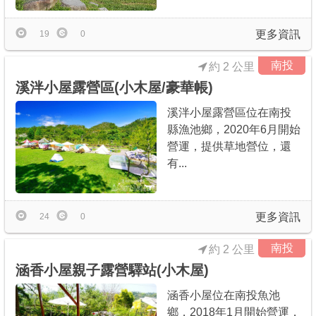
更多資訊
19
0
南投
約 2 公里
溪泮小屋露營區(小木屋/豪華帳)
溪泮小屋露營區位在南投
縣漁池鄉，2020年6月開始
營運，提供草地營位，還
有...
更多資訊
24
0
南投
約 2 公里
涵香小屋親子露營驛站(小木屋)
涵香小屋位在南投魚池
鄉，2018年1月開始營運，