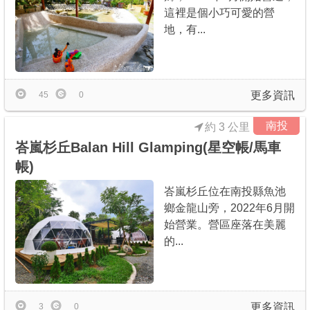
這裡是個小巧可愛的營
地，有...
更多資訊
45
0
南投
約 3 公里
峇嵐杉丘Balan Hill Glamping(星空帳/馬車
帳)
峇嵐杉丘位在南投縣魚池
鄉金龍山旁，2022年6月開
始營業。營區座落在美麗
的...
更多資訊
3
0