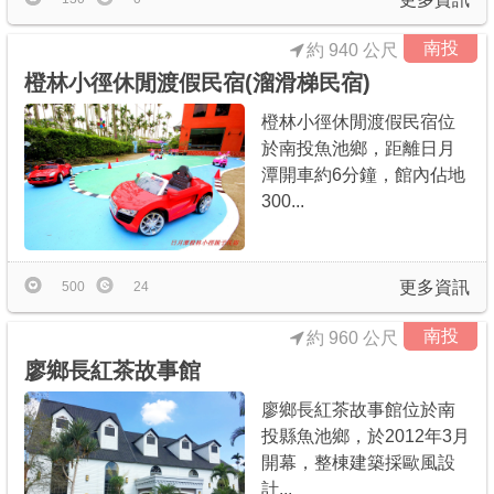
南投
約 940 公尺
橙林小徑休閒渡假民宿(溜滑梯民宿)
橙林小徑休閒渡假民宿位
於南投魚池鄉，距離日月
潭開車約6分鐘，館內佔地
300...
更多資訊
500
24
南投
約 960 公尺
廖鄉長紅茶故事館
廖鄉長紅茶故事館位於南
投縣魚池鄉，於2012年3月
開幕，整棟建築採歐風設
計...