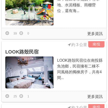
地、水泥棧板、雨棚營
位，還有海...
更多資訊
39
0
南投
約 3 公里
LOOK路殼民宿
LOOK路殼民宿位在南投縣
魚池鄉，民宿擁有二棟不
同風格的獨棟房子，共有4
間...
更多資訊
25
1
南投
約 3 公里