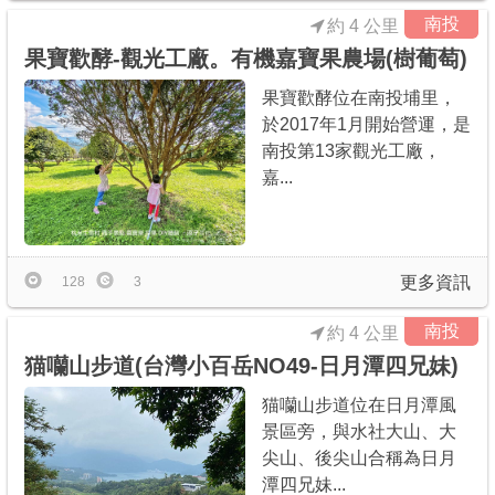
南投
約 4 公里
果寶歡酵-觀光工廠。有機嘉寶果農場(樹葡萄)
果寶歡酵位在南投埔里，
於2017年1月開始營運，是
南投第13家觀光工廠，
嘉...
更多資訊
128
3
南投
約 4 公里
猫囒山步道(台灣小百岳NO49-日月潭四兄妹)
猫囒山步道位在日月潭風
景區旁，與水社大山、大
尖山、後尖山合稱為日月
潭四兄妹...