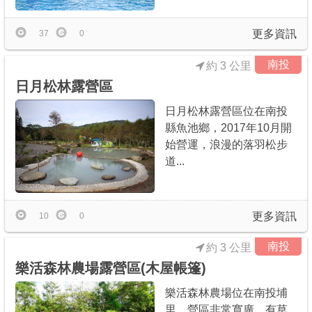
更多資訊
37
0
南投
約 3 公里
日月松林露營區
日月松林露營區位在南投
縣魚池鄉，2017年10月開
始營運，浪漫的落羽松步
道...
更多資訊
10
0
南投
約 3 公里
樂活森林農場露營區(木屋帳篷)
樂活森林農場位在南投埔
里，營區非常寬廣，有草