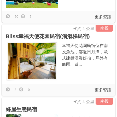
更多資訊
50
5
南投
約 4 公里
Bliss幸福天使花園民宿(溜滑梯民宿)
幸福天使花園民宿位在南
投魚池，鄰近日月潭，歐
式建築浪漫好拍，戶外有
庭園、遊...
更多資訊
8
0
南投
約 4 公里
綠屋生態民宿