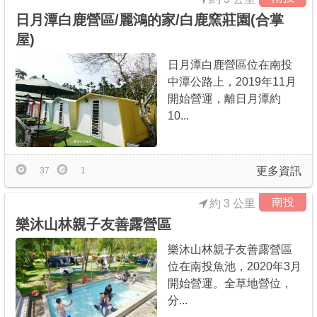
日月潭白鹿營區/麗鴻的家/白鹿窯莊園(合掌
屋)
日月潭白鹿營區位在南投
中潭公路上，2019年11月
開始營運，離日月潭約
10...
更多資訊
37
1
南投
約 3 公里
樂沐山林親子友善露營區
樂沐山林親子友善露營區
位在南投魚池，2020年3月
開始營運。全草地營位，
分...