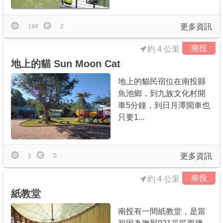
更多資訊
194
2
南投
約 4 公里
地上的貓 Sun Moon Cat
地上的貓民宿位在南投縣
魚池鄉，到九族文化村開
車5分鐘，到日月潭開車也
只要1...
更多資訊
1
0
南投
約 4 公里
紙教堂
南投有一間紙教堂，是當