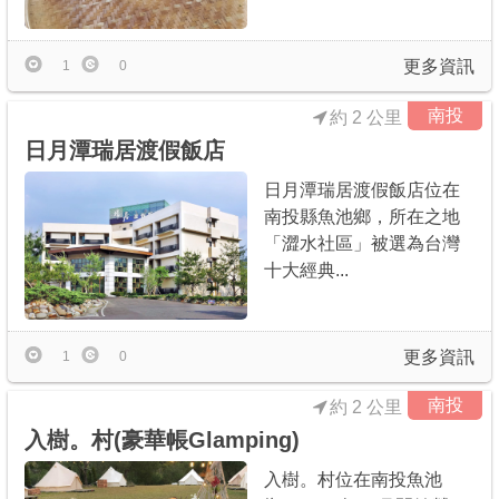
更多資訊
1
0
南投
約 2 公里
日月潭瑞居渡假飯店
日月潭瑞居渡假飯店位在
南投縣魚池鄉，所在之地
「澀水社區」被選為台灣
十大經典...
更多資訊
1
0
南投
約 2 公里
入樹。村(豪華帳Glamping)
入樹。村位在南投魚池