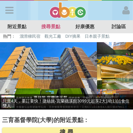
歡迎加入
附近景點
搜尋景點
好康優惠
討論區
APP登入
熱門：
特色遊戲場
親子住房優惠
台北親子餐廳
溫泉泡湯SPA
溜滑梯民宿
觀光工廠
DIY摘果
日本親子景點
首 頁
搜尋景點
好康優惠
只賣4天，要訂要快！捷絲旅-宜蘭礁溪館3099元起享2大1幼1泊1食住
最新消息
雙人...
三育基督學院(大學)的附近景點 :
最新留言
搜 尋