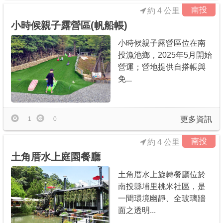
南投
約 4 公里
小時候親子露營區(帆船帳)
小時候親子露營區位在南
投漁池鄉，2025年5月開始
營運；營地提供自搭帳與
免...
更多資訊
1
0
南投
約 4 公里
土角厝水上庭園餐廳
土角厝水上旋轉餐廳位於
南投縣埔里桃米社區，是
一間環境幽靜、全玻璃牆
面之透明...