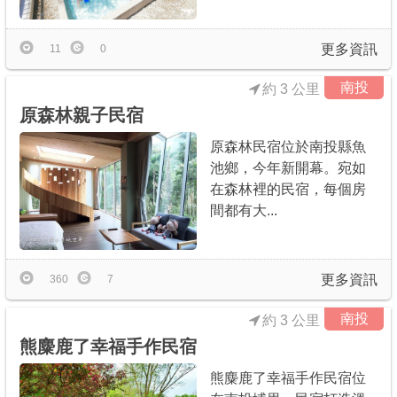
更多資訊
11
0
南投
約 3 公里
原森林親子民宿
原森林民宿位於南投縣魚
池鄉，今年新開幕。宛如
在森林裡的民宿，每個房
間都有大...
更多資訊
360
7
南投
約 3 公里
熊麋鹿了幸福手作民宿
熊麋鹿了幸福手作民宿位