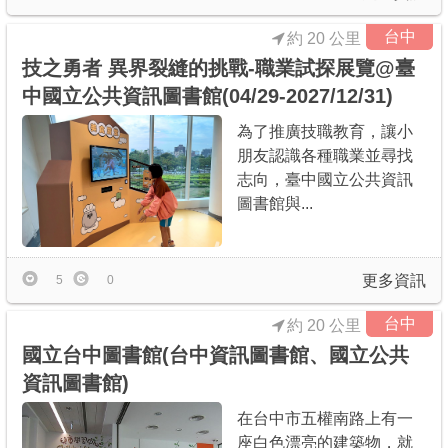
台中
約 20 公里
技之勇者 異界裂縫的挑戰-職業試探展覽@臺
中國立公共資訊圖書館(04/29-2027/12/31)
為了推廣技職教育，讓小
朋友認識各種職業並尋找
志向，臺中國立公共資訊
圖書館與...
更多資訊
5
0
台中
約 20 公里
國立台中圖書館(台中資訊圖書館、國立公共
資訊圖書館)
在台中市五權南路上有一
座白色漂亮的建築物，就