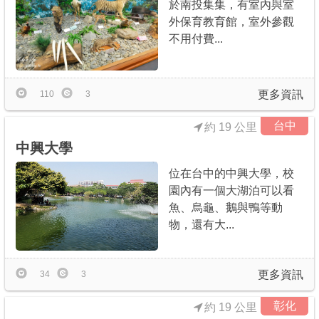
於南投集集，有室內與室
外保育教育館，室外參觀
不用付費...
更多資訊
110
3
台中
約 19 公里
中興大學
位在台中的中興大學，校
園內有一個大湖泊可以看
魚、烏龜、鵝與鴨等動
物，還有大...
更多資訊
34
3
彰化
約 19 公里