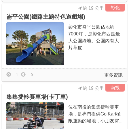
彰化
約 19 公里
崙平公園(鐵路主題特色遊戲場)
彰化市崙平公園佔地約
7000坪，是彰化市西區最
大公園綠地。公園內有大
片草皮...
更多資訊
1
0
南投
約 19 公里
集集捷軨賽車場(卡丁車)
位在南投的集集捷軨賽車
場，是專門提供Go Kart極
限運動的場地，小朋友需...