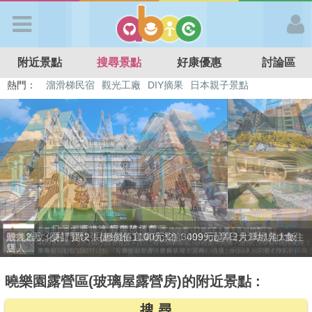
歡迎加入
附近景點
搜尋景點
好康優惠
討論區
APP登入
熱門：
溜滑梯民宿
觀光工廠
DIY摘果
日本親子景點
特色遊戲場
親子住房優惠
台北親子餐廳
溫泉泡湯SPA
首 頁
搜尋景點
好康優惠
贈九族文化村門票2張(總價值1100元*2)！4099元享日月潭經典大飯
最新消息
店...
曉樂園露營區(玻璃屋露營房)的附近景點 :
最新留言
搜 尋