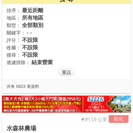
商家合作
最近距離
排序：
所有地區
地區：
全部類別
類型：
推薦景點
- -
關鍵字：
不設限
評分：
不設限
收藏：
討論區
不設限
搜尋：
結束營業
過濾排除：
聯絡我們
APP下載
共有 5823 筆資料
彰化
約 19 公里
水森林農場