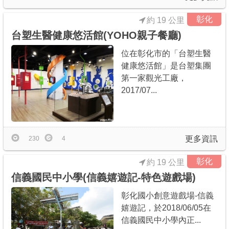
彰化
約 19 公里
台塑生醫健康悠活館(YOHO親子餐廳)
位在彰化市的「台塑生醫
健康悠活館」是台塑集團
第一家觀光工廠，
2017/07...
更多資訊
230
4
彰化
約 19 公里
信義國民中小學(信義嬉遊記-特色遊戲場)
彰化國小創意遊戲場-信義
嬉遊記，於2018/06/05在
信義國民中小學內正...