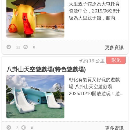
大里親子館原為大屯托育
資源中心，2019/06/26升
級為大里親子館，館內...
更多資訊
22
0
彰化
約 19 公里
八卦山天空遊戲場(特色遊戲場)
彰化有氣質又好玩的遊戲
場-八卦山天空遊戲場
2025/10/10開放遊玩！遊...
更多資訊
2
0