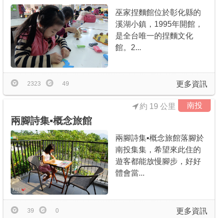
巫家捏麵館位於彰化縣的
溪湖小鎮，1995年開館，
是全台唯一的捏麵文化
館。2...
更多資訊
2323
49
南投
約 19 公里
兩腳詩集▪概念旅館
兩腳詩集▪概念旅館落腳於
南投集集，希望來此住的
遊客都能放慢腳步，好好
體會當...
更多資訊
39
0