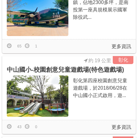
鎮，佔地2300多坪，是南
投第一座具規模展示國軍
除役武...
更多資訊
65
1
彰化
約 19 公里
中山國小-校園創意兒童遊戲場(特色遊戲場)
彰化第四座校園創意兒童
遊戲場，於2018/06/28在
中山國小正式啟用，遊...
更多資訊
43
0