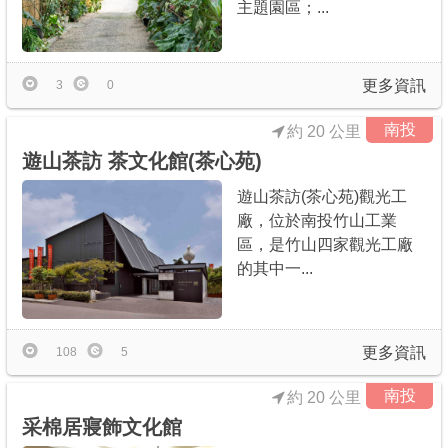
主題園區；...
更多資訊
3
0
南投
約 20 公里
遊山茶訪 茶文化館(茶心苑)
遊山茶訪(茶心苑)觀光工
廠，位於南投竹山工業
區，是竹山四家觀光工廠
的其中一...
更多資訊
108
5
南投
約 20 公里
采棉居寢飾文化館