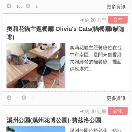
更多資訊
105
1
台中
約 20 公里
奧莉花貓主題餐廳 Olivia's Cats(貓餐廳/貓咖
啡)
奧莉花貓主題餐廳位在台
中市南區，是間來自香港
夫婦經營的貓餐廳，裡面
供應港式...
更多資訊
5
0
彰化
約 20 公里
溪州公園(溪州花博公園)-費茲洛公園
溪州公園位於彰化，佔地