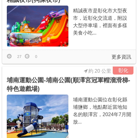
精誠夜市是彰化市大型夜
市，近彰化交流道，附設
大型停車場，裡面有多樣
美食小吃...
更多資訊
27
0
彰化
約 20 公里
埔南運動公園-埔南公園(順澤宮冠軍帽溜滑梯-
特色遊戲場)
埔南運動公園位在彰化縣
埔鹽鄉，地點鄰近當地知
名的順澤宮，2024年7月開
放...