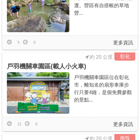
運。營區有自搭帳的草地
營...
更多資訊
5
0
彰化
約 20 公里
戶羽機關車園區(載人小火車)
戶羽機關車園區位在彰化
市，離知名的扇形車庫步
行只要4鐘，是個免費參觀
的景點...
更多資訊
11
0
南投
約 20 公里