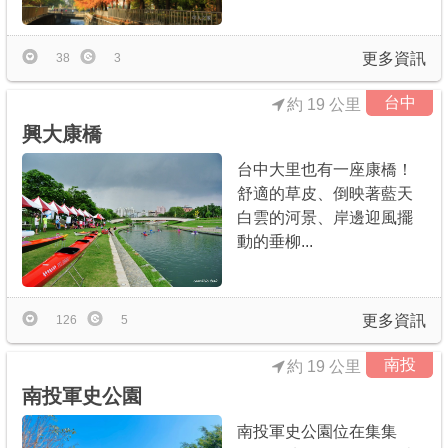
更多資訊
38
3
台中
約 19 公里
興大康橋
台中大里也有一座康橋！
舒適的草皮、倒映著藍天
白雲的河景、岸邊迎風擺
動的垂柳...
更多資訊
126
5
南投
約 19 公里
南投軍史公園
南投軍史公園位在集集