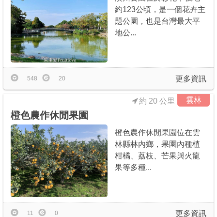
約123公頃，是一個花卉主
題公園，也是台灣最大平
地公...
更多資訊
548
20
雲林
約 20 公里
橙色農作休閒果園
橙色農作休閒果園位在雲
林縣林內鄉，果園內種植
柑橘、荔枝、芒果與火龍
果等多種...
更多資訊
11
0