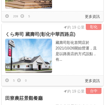
更多資訊
209
5
彰化
約 19 公里
くら寿司 藏壽司(彰化中華西路店)
藏壽司彰化首間店於
2021/10/26開始營運，且
是以路面店的方式設點，
有...
更多資訊
5
0
台中
約 19 公里
田寮農莊景觀餐廳