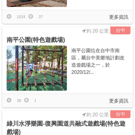
更多資訊
1524
37
台中
約 20 公里
南平公園(特色遊戲場)
南平公園位在台中市南
區，屬台中美樂地計劃改
造遊戲場之一，於
2020/12/...
更多資訊
28
1
台中
約 20 公里
綠川水淨樂園-復興園道共融式遊戲場(特色遊
戲場)