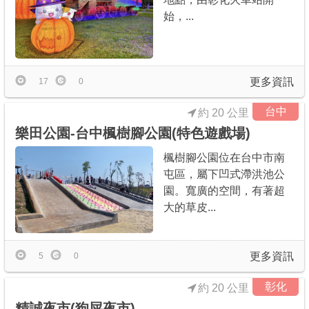
始，...
更多資訊
17
0
台中
約 20 公里
樂田公園-台中楓樹腳公園(特色遊戲場)
楓樹腳公園位在台中市南
屯區，屬下凹式滯洪池公
園。寬廣的空間，有著超
大的草皮...
更多資訊
5
0
彰化
約 20 公里
精誠夜市(狗屎夜市)