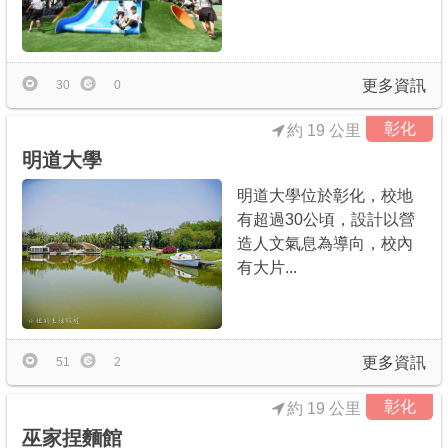
更多資訊
30
0
彰化
約 19 公里
明道大學
明道大學位於彰化，校地
有超過30公頃，設計以營
造人文氣息為導向，校內
有大片...
更多資訊
51
2
彰化
約 19 公里
巫家捏麵館