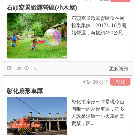
石頭窩景緻露營區(小木屋)
石頭窩景緻露營區位在南
投集集鎮，2017年10月開
始營運，海拔約450公尺...
更多資訊
20
0
彰化
約 20 公里
彰化扇形車庫
彰化市扇形車庫是現今台
灣唯一的扇形車庫，許多
人說是湯瑪士小火車的真
實版，因...