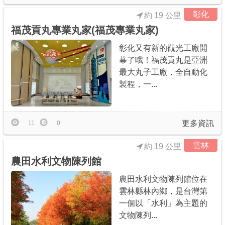
彰化
約 19 公里
福茂貢丸專業丸家(福茂專業丸家)
彰化又有新的觀光工廠開
幕了哦！福茂貢丸是亞洲
最大丸子工廠，全自動化
製程，一...
更多資訊
11
0
雲林
約 19 公里
農田水利文物陳列館
農田水利文物陳列館位在
雲林縣林內鄉，是台灣第
一個以「水利」為主題的
文物陳列...