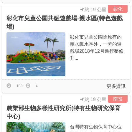
彰化
約 19 公里
彰化市兒童公園共融遊戲場-親水區(特色遊戲
場)
彰化市兒童公園除原有的
親水戲水區外，一旁的遊
戲場2018年12月進行整修
升...
更多資訊
108
4
南投
約 19 公里
農業部生物多樣性研究所(特有生物研究保育
中心)
台灣特有生物保育中心位