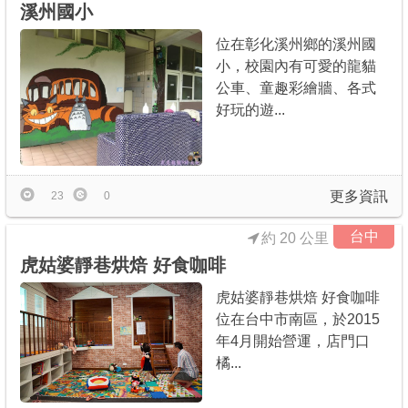
溪州國小
位在彰化溪州鄉的溪州國
小，校園內有可愛的龍貓
公車、童趣彩繪牆、各式
好玩的遊...
更多資訊
23
0
台中
約 20 公里
虎姑婆靜巷烘焙 好食咖啡
虎姑婆靜巷烘焙 好食咖啡
位在台中市南區，於2015
年4月開始營運，店門口
橘...