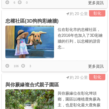
更多資訊
6
0
彰化
約 20 公里
忠權社區(3D狗狗彩繪牆)
位在彰化市的忠權社區，
在2016年也加入了3D彩繪
牆的行列，以忠權的諧音
忠...
更多資訊
106
3
彰化
約 20 公里
與你蕨緣複合式親子園區
與你蕨緣位在彰化埤頭
鄉，園區以種植鹿角蕨為
主，也是彰化最大鹿角蕨