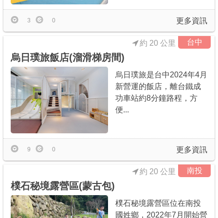
更多資訊
3
0
台中
約 20 公里
烏日璞旅飯店(溜滑梯房間)
烏日璞旅是台中2024年4月
新營運的飯店，離台鐵成
功車站約8分鐘路程，方
便...
更多資訊
9
0
南投
約 20 公里
樸石秘境露營區(蒙古包)
樸石秘境露營區位在南投
國姓鄉，2022年7月開始營