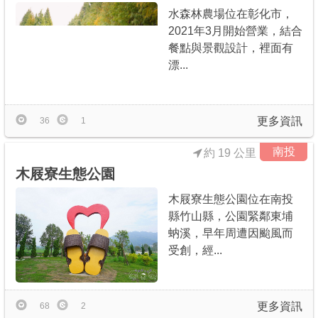
水森林農場位在彰化市，
2021年3月開始營業，結合
餐點與景觀設計，裡面有
漂...
更多資訊
36
1
南投
約 19 公里
木屐寮生態公園
木屐寮生態公園位在南投
縣竹山縣，公園緊鄰東埔
蚋溪，早年周遭因颱風而
受創，經...
更多資訊
68
2