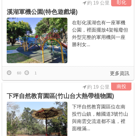
彰化
約 19 公里
溪湖軍機公園(特色遊戲場)
在彰化溪湖也有一座軍機
公園，裡面擺放4架報廢但
外型完整的軍用機與一座
勝利女...
更多資訊
60
1
南投
約 19 公里
下坪自然教育園區(竹山台大熱帶植物園)
下坪自然教育園區位在南
投竹山鎮，離國道3號竹山
與南雲交流道都不遠，裡
面種滿...