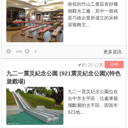
南投的竹山工業區有好幾
個觀光工廠，其中一個就
是巧維企業所成立的采棉
居寢飾文...
更多資訊
439
5
台中
約 20 公里
九二一震災紀念公園 (921震災紀念公園)(特色
遊戲場)
九二一震災紀念公園位在
台中市太平區，位處車籠
埔斷層的太平區，因當年
921地...