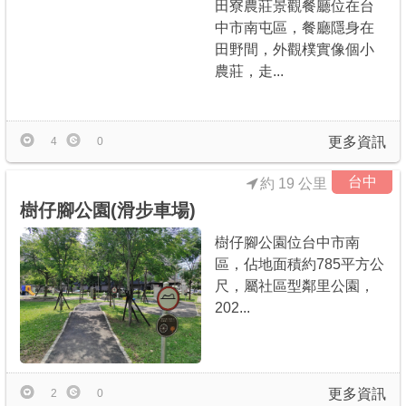
田寮農莊景觀餐廳位在台
中市南屯區，餐廳隱身在
田野間，外觀樸實像個小
農莊，走...
更多資訊
4
0
台中
約 19 公里
樹仔腳公園(滑步車場)
樹仔腳公園位台中市南
區，佔地面積約785平方公
尺，屬社區型鄰里公園，
202...
更多資訊
2
0