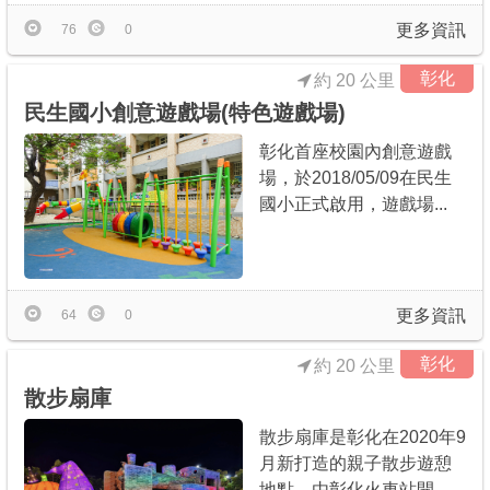
更多資訊
76
0
彰化
約 20 公里
民生國小創意遊戲場(特色遊戲場)
彰化首座校園內創意遊戲
場，於2018/05/09在民生
國小正式啟用，遊戲場...
更多資訊
64
0
彰化
約 20 公里
散步扇庫
散步扇庫是彰化在2020年9
月新打造的親子散步遊憩
地點，由彰化火車站開