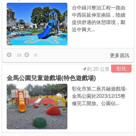
台中綠川整治工程一路由
中西區延伸至南區，陸續
提供舒適的休憩環境，鄰
近中興大...
更多資訊
23
0
彰化
約 20 公里
金馬公園兒童遊戲場(特色遊戲場)
彰化市第二座共融遊戲場-
金馬公園於2023/12/15整
修完工開放。公園佔...