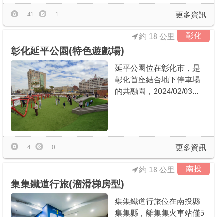
更多資訊
41
1
彰化
約 18 公里
彰化延平公園(特色遊戲場)
延平公園位在彰化市，是
彰化首座結合地下停車場
的共融園，2024/02/03...
更多資訊
4
0
南投
約 18 公里
集集鐵道行旅(溜滑梯房型)
集集鐵道行旅位在南投縣
集集縣，離集集火車站僅5