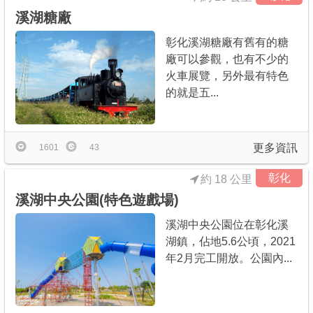
溪湖糖廠
彰化溪湖糖廠有舊有的糖
廠可以參觀，也有不少的
火車展覽，另外最有特色
的就是五...
更多資訊
1601
43
彰化
約 18 公里
溪湖中央公園(特色遊戲場)
溪湖中央公園位在彰化溪
湖鎮，佔地5.6公頃，2021
年2月完工開放。公園內...