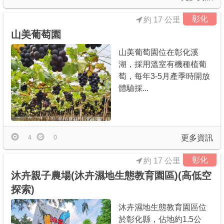
彰化
約 17 公里
山美葡萄園
山美葡萄園位在彰化溪
湖，採用溫室有機種植葡
萄，每年3-5月產季時開放
體驗採...
更多資訊
4
0
彰化
約 17 公里
沐卉親子農場(沐卉濕地生態教育園區)(高低空
探索)
沐卉濕地生態教育園區位
於彰化縣，佔地約1.5公