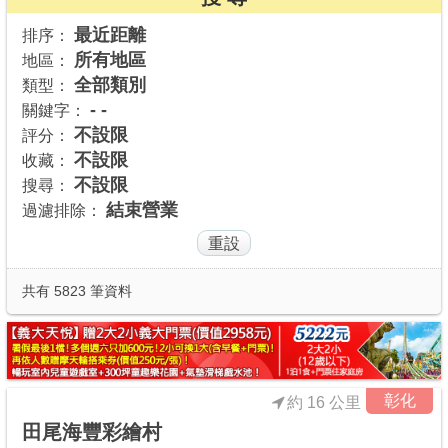
商家合作
最近距離
排序：
所有地區
地區：
全部類別
類型：
推薦景點
- -
關鍵字：
不設限
評分：
不設限
收藏：
討論區
不設限
搜尋：
結束營業
過濾排除：
聯絡我們
APP下載
共有 5823 筆資料
彰化
約 16 公里
田尾海豐彩繪村