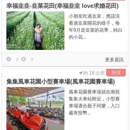
幸福韭韭-韭菜花田(幸福韭韭 love求婚花田)
小朋友吃過韭菜，應該沒
看過韭菜開花的樣子，每
年9月是韭菜的花季，純白
的小花...
更多資訊
2
0
南投
約 18 公里
集集風車花園小型賽車場(風車花園賽車場)
風車花園賽車場就在南投
集集火車站附近，小型賽
車場適合親子同樂，入口
處有投幣...