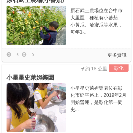
原石武士農場(小蕃茄)
原石武士農場位在台中市
大里區，種植有小蕃茄、
小黃瓜、哈蜜瓜等水果，
每年1-...
更多資訊
6
0
彰化
約 18 公里
小星星史萊姆樂園
小星星史萊姆樂園位在彰
化市延平路上，2019年2月
開始營運，是彰化第一間
史...