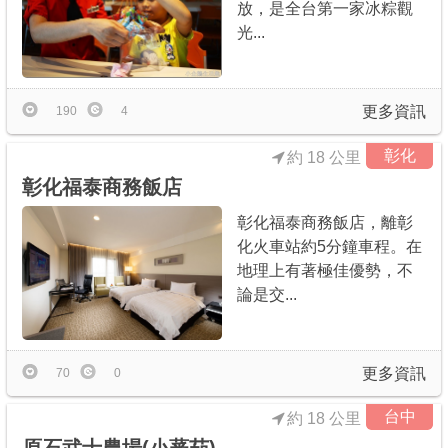
放，是全台第一家冰粽觀
光...
更多資訊
190
4
彰化
約 18 公里
彰化福泰商務飯店
彰化福泰商務飯店，離彰
化火車站約5分鐘車程。在
地理上有著極佳優勢，不
論是交...
更多資訊
70
0
台中
約 18 公里