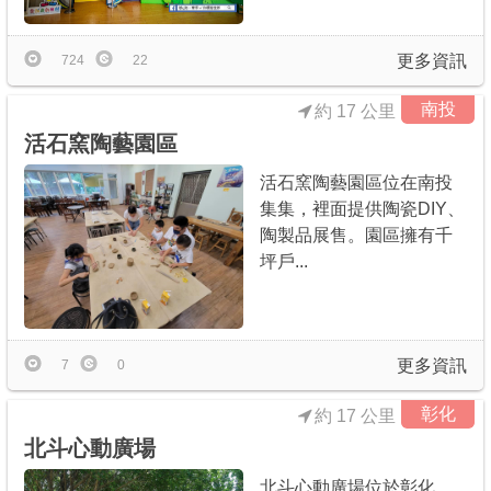
更多資訊
724
22
南投
約 17 公里
活石窯陶藝園區
活石窯陶藝園區位在南投
集集，裡面提供陶瓷DIY、
陶製品展售。園區擁有千
坪戶...
更多資訊
7
0
彰化
約 17 公里
北斗心動廣場
北斗心動廣場位於彰化，