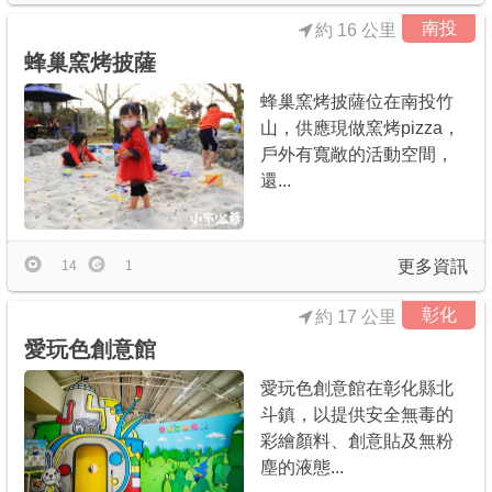
南投
約 16 公里
蜂巢窯烤披薩
蜂巢窯烤披薩位在南投竹
山，供應現做窯烤pizza，
戶外有寬敞的活動空間，
還...
更多資訊
14
1
彰化
約 17 公里
愛玩色創意館
愛玩色創意館在彰化縣北
斗鎮，以提供安全無毒的
彩繪顏料、創意貼及無粉
塵的液態...