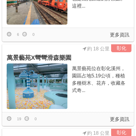
這裡...
更多資訊
6
0
彰化
約 18 公里
萬景藝苑X彎彎滑森樂園
萬景藝苑位在彰化溪州，
園區占地5.19公頃，種植
多種樹木、花卉，收藏各
式奇...
更多資訊
19
0
彰化
約 18 公里