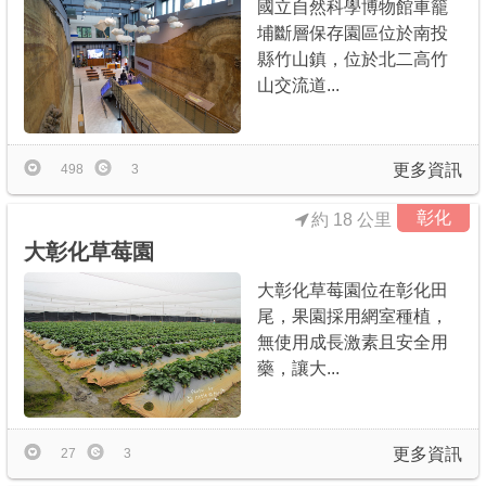
國立自然科學博物館車籠
埔斷層保存園區位於南投
縣竹山鎮，位於北二高竹
山交流道...
更多資訊
498
3
彰化
約 18 公里
大彰化草莓園
大彰化草莓園位在彰化田
尾，果園採用網室種植，
無使用成長激素且安全用
藥，讓大...
更多資訊
27
3