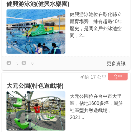
健興游泳池(健興水樂園)
健興游泳池位在彰化縣立
體育場旁，擁有超過40年
歷史，是間全戶外泳池空
間，2...
更多資訊
3
0
台中
約 17 公里
大元公園(特色遊戲場)
大元公園位在台中市大里
區，佔地1600多坪，屬於
社區型共融遊戲場，
2021...