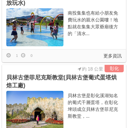
放玩水)
南投集集也有給小朋友免
費玩水的親水公園嘍！地
點就在集集大眾爺廟後方
的「清水...
更多資訊
1
0
彰化
約 18 公里
貝林古堡菲尼克斯教堂(貝林古堡葡式蛋塔烘
焙工廠)
貝林古堡是彰化溪湖知名
的葡式千層蛋塔，在彰化
埤頭成立貝林古堡菲尼克
斯教堂，...