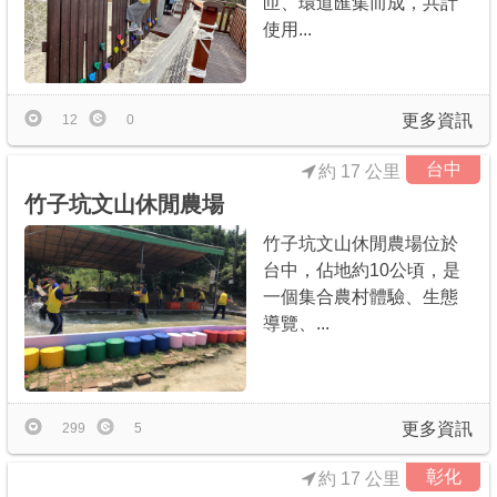
匝、環道匯集而成，共計
使用...
更多資訊
12
0
台中
約 17 公里
竹子坑文山休閒農場
竹子坑文山休閒農場位於
台中，佔地約10公頃，是
一個集合農村體驗、生態
導覽、...
更多資訊
299
5
彰化
約 17 公里