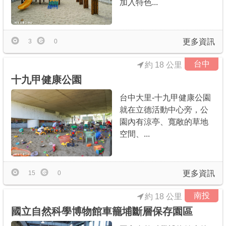
加入特色...
更多資訊
3
0
台中
約 18 公里
十九甲健康公園
台中大里-十九甲健康公園
就在立德活動中心旁，公
園內有涼亭、寬敞的草地
空間、...
更多資訊
15
0
南投
約 18 公里
國立自然科學博物館車籠埔斷層保存園區