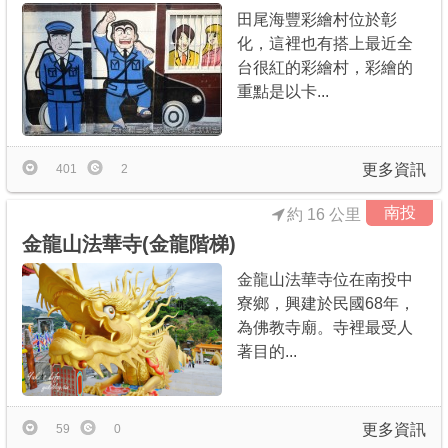
田尾海豐彩繪村位於彰
化，這裡也有搭上最近全
台很紅的彩繪村，彩繪的
重點是以卡...
更多資訊
401
2
南投
約 16 公里
金龍山法華寺(金龍階梯)
金龍山法華寺位在南投中
寮鄉，興建於民國68年，
為佛教寺廟。寺裡最受人
著目的...
更多資訊
59
0