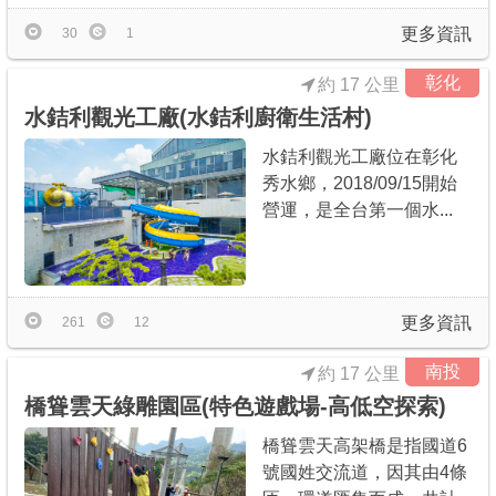
更多資訊
30
1
彰化
約 17 公里
水銡利觀光工廠(水銡利廚衛生活村)
水銡利觀光工廠位在彰化
秀水鄉，2018/09/15開始
營運，是全台第一個水...
更多資訊
261
12
南投
約 17 公里
橋聳雲天綠雕園區(特色遊戲場-高低空探索)
橋聳雲天高架橋是指國道6
號國姓交流道，因其由4條