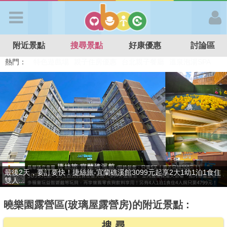
歡迎加入
附近景點
搜尋景點
好康優惠
討論區
APP登入
熱門：
特色遊戲場
親子住房優惠
台北親子餐廳
溫泉泡湯SPA
溜滑梯民宿
觀光工廠
DIY摘果
日本親子景點
首 頁
搜尋景點
好康優惠
贈九族文化村門票2張(總價值1100元*2)！4099元享日月潭經典大飯
最新消息
店...
曉樂園露營區(玻璃屋露營房)的附近景點 :
最新留言
搜 尋