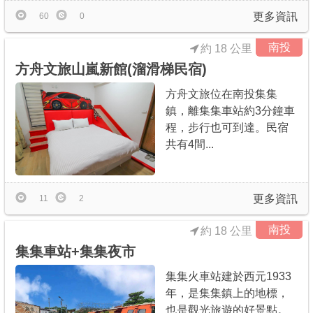
更多資訊
60
0
南投
約 18 公里
方舟文旅山嵐新館(溜滑梯民宿)
方舟文旅位在南投集集
鎮，離集集車站約3分鐘車
程，步行也可到達。民宿
共有4間...
更多資訊
11
2
南投
約 18 公里
集集車站+集集夜市
集集火車站建於西元1933
年，是集集鎮上的地標，
也是觀光旅遊的好景點。