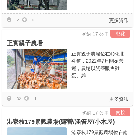
更多資訊
2
0
彰化
約 17 公里
正實親子農場
正實親子農場位在彰化北
斗鎮，2022年7月開始營
運，農場以飼養販售雞
蛋、雞...
更多資訊
32
1
南投
約 17 公里
港寮枝179景觀農場(露營/涵管屋/小木屋)
港寮枝179景觀農場位在南