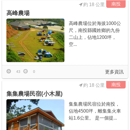
南投
約 18 公里
高峰農場
高峰農場位於海拔1000公
尺，南投縣國姓鄉的九份
二山上，佔地1200坪，
空...
更多資訊
43
0
南投
約 18 公里
集集農場民宿(小木屋)
集集農場民宿位於南投，
佔地4500坪，離集集火車
站1.6公里。 是一個提...