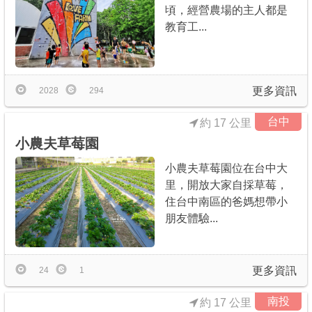
頃，經營農場的主人都是
教育工...
更多資訊
2028
294
台中
約 17 公里
小農夫草莓園
小農夫草莓園位在台中大
里，開放大家自採草莓，
住台中南區的爸媽想帶小
朋友體驗...
更多資訊
24
1
南投
約 17 公里