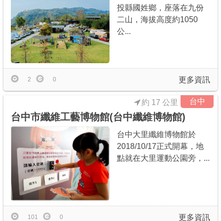
投縣國姓鄉，座落在九份
二山，海拔高度約1050
公...
更多資訊
2
0
台中
約 17 公里
台中市纖維工藝博物館(台中纖維博物館)
台中大里纖維博物館於
2018/10/17正式開幕，地
點就在大里運動公園旁，...
更多資訊
101
0