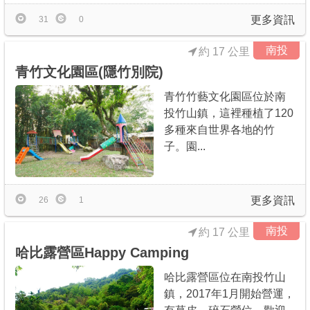
更多資訊
31
0
南投
約 17 公里
青竹文化園區(隱竹別院)
青竹竹藝文化園區位於南
投竹山鎮，這裡種植了120
多種來自世界各地的竹
子。園...
更多資訊
26
1
南投
約 17 公里
哈比露營區Happy Camping
哈比露營區位在南投竹山
鎮，2017年1月開始營運，