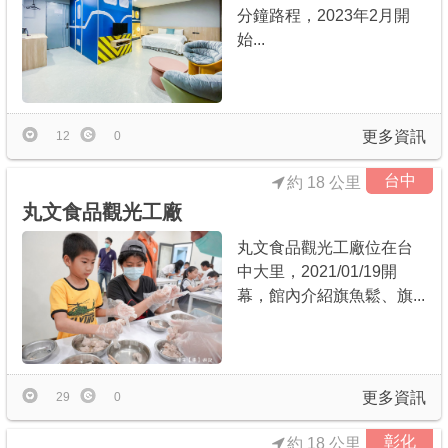
分鐘路程，2023年2月開
始...
更多資訊
12
0
台中
約 18 公里
丸文食品觀光工廠
丸文食品觀光工廠位在台
中大里，2021/01/19開
幕，館內介紹旗魚鬆、旗...
更多資訊
29
0
彰化
約 18 公里