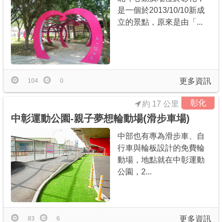
是一個於2013/10/10新成
立的景點，原來是由「...
更多資訊
104
0
彰化
約 17 公里
中彰運動公園-親子夢想輪動場(滑步車場)
中部也有專為滑步車、自
行車與輪板設計的免費輪
動場，地點就在中彰運動
公園，2...
更多資訊
83
6