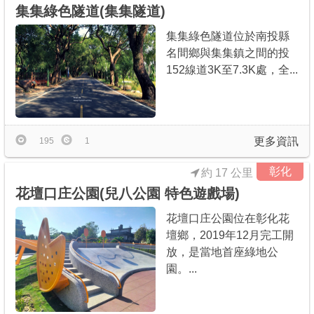
集集綠色隧道(集集隧道)
集集綠色隧道位於南投縣
名間鄉與集集鎮之間的投
152線道3K至7.3K處，全...
更多資訊
195
1
彰化
約 17 公里
花壇口庄公園(兒八公園 特色遊戲場)
花壇口庄公園位在彰化花
壇鄉，2019年12月完工開
放，是當地首座綠地公
園。...