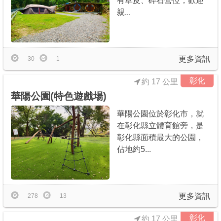
有草皮、碎石營位，歡迎
親...
更多資訊
30
1
彰化
約 17 公里
華陽公園(特色遊戲場)
華陽公園位於彰化市，就
在彰化縣立體育館旁，是
彰化縣面積最大的公園，
佔地約5...
更多資訊
278
13
彰化
約 17 公里