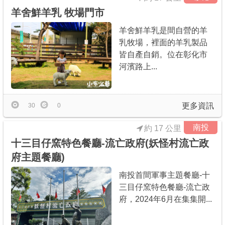
羊舍鮮羊乳 牧場門市
羊舍鮮羊乳是間自營的羊
乳牧場，裡面的羊乳製品
皆自產自銷。位在彰化市
河濱路上...
更多資訊
30
0
南投
約 17 公里
十三目仔窯特色餐廳-流亡政府(妖怪村流亡政
府主題餐廳)
南投首間軍事主題餐廳-十
三目仔窯特色餐廳-流亡政
府，2024年6月在集集開...