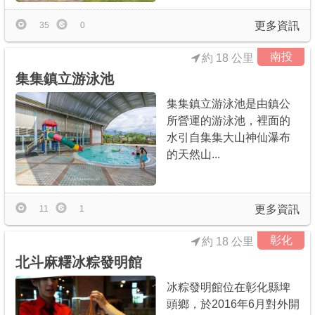
更多資訊
35
0
南投
約 18 公里
集集鎮立游泳池
集集鎮立游泳池是由鎮公
所營運的游泳池，裡面的
水引自集集大山神仙瀑布
的天然山...
更多資訊
11
1
彰化
約 18 公里
北斗麻糬冰粽發明館
冰粽發明館位在彰化縣埤
頭鄉，於2016年6月對外開