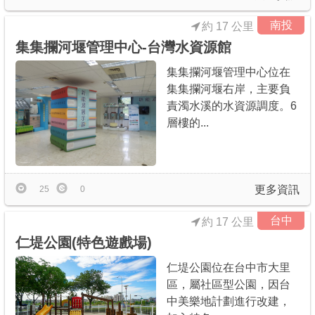
南投
約 17 公里
集集攔河堰管理中心-台灣水資源館
集集攔河堰管理中心位在
集集攔河堰右岸，主要負
責濁水溪的水資源調度。6
層樓的...
更多資訊
25
0
台中
約 17 公里
仁堤公園(特色遊戲場)
仁堤公園位在台中市大里
區，屬社區型公園，因台
中美樂地計劃進行改建，