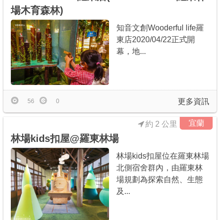
場木育森林)
知音文創Wooderful life羅
東店2020/04/22正式開
幕，地...
更多資訊
56
0
宜蘭
約 2 公里
林場kids扣屋@羅東林場
林場kids扣屋位在羅東林場
北側宿舍群內，由羅東林
場規劃為探索自然、生態
及...