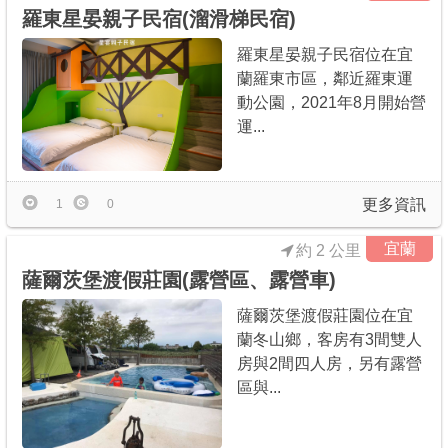
羅東星晏親子民宿(溜滑梯民宿)
羅東星晏親子民宿位在宜
蘭羅東市區，鄰近羅東運
動公園，2021年8月開始營
運...
更多資訊
1
0
宜蘭
約 2 公里
薩爾茨堡渡假莊園(露營區、露營車)
薩爾茨堡渡假莊園位在宜
蘭冬山鄉，客房有3間雙人
房與2間四人房，另有露營
區與...