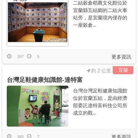
二結穀倉稻農文化館位於
宜蘭縣五結鄉的二結火車
站旁，是宜蘭境內僅存的
一座穀倉...
更多資訊
267
6
宜蘭
約 2 公里
台灣足鞋健康知識館-達特富
台灣台灣足鞋健康知識館
位於宜蘭五結，是由經濟
部委託達特富科技公司所
成立的觀...
更多資訊
380
7