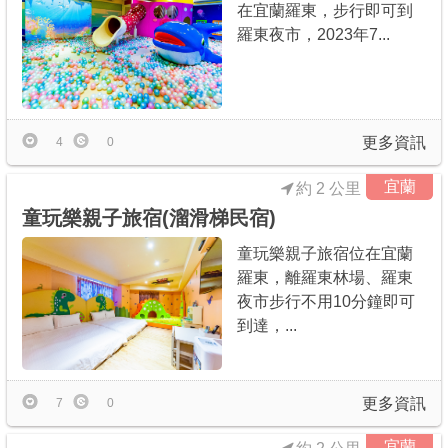
在宜蘭羅東，步行即可到
羅東夜市，2023年7...
更多資訊
4
0
宜蘭
約 2 公里
童玩樂親子旅宿(溜滑梯民宿)
童玩樂親子旅宿位在宜蘭
羅東，離羅東林場、羅東
夜市步行不用10分鐘即可
到達，...
更多資訊
7
0
宜蘭