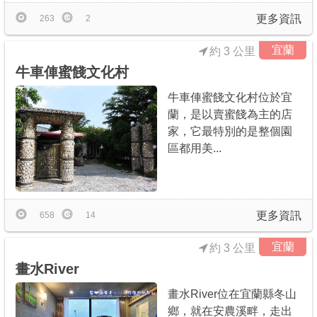
更多資訊
263
2
宜蘭
約 3 公里
牛車俥蜜餞文化村
牛車俥蜜餞文化村位於宜
蘭，是以賣蜜餞為主的店
家，它最特別的是整個園
區都用美...
更多資訊
658
14
宜蘭
約 3 公里
畫水River
畫水River位在宜蘭縣冬山
鄉，就在安農溪畔，走出