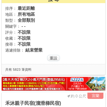
商家合作
最近距離
排序：
所有地區
地區：
全部類別
類型：
推薦景點
- -
關鍵字：
不設限
評分：
不設限
收藏：
討論區
不設限
搜尋：
結束營業
過濾排除：
聯絡我們
APP下載
共有 5823 筆資料
宜蘭
約 0 公尺
禾沐親子民宿(溜滑梯民宿)