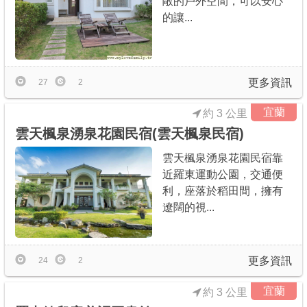
敞的戶外空間，可以安心
的讓...
更多資訊
27
2
宜蘭
約 3 公里
雲天楓泉湧泉花園民宿(雲天楓泉民宿)
雲天楓泉湧泉花園民宿靠
近羅東運動公園，交通便
利，座落於稻田間，擁有
遼闊的視...
更多資訊
24
2
宜蘭
約 3 公里