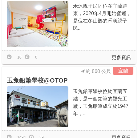
禾沐親子民宿位在宜蘭羅
東，2020年4月開始營運，
是位在冬山鄉的禾渼親子
民...
更多資訊
10
0
宜蘭
約 860 公尺
玉兔鉛筆學校@OTOP
玉兔鉛筆學校位於宜蘭五
結，是一個鉛筆的觀光工
廠，玉兔船筆成立於1947
年，...
更多資訊
1494
39