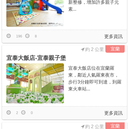
新整修，增加許多親子元
素...
更多資訊
196
8
宜蘭
約 2 公里
宜泰大飯店-宜泰親子堡
宜泰大飯店位在宜蘭羅
東，鄰近人氣羅東夜市，
步行3分鐘即可到達，到羅
東火車站...
更多資訊
2
0
宜蘭
約 2 公里