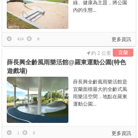
綠、健康為主題，將公園
內的生態...
更多資訊
424
8
宜蘭
約 2 公里
薛長興全齡風雨樂活館@羅東運動公園(特色
遊戲場)
薛長興全齡風雨樂活館是
宜蘭面積最大的全齡式風
雨樂活空間，地點在羅東
運動公園...
更多資訊
1
0