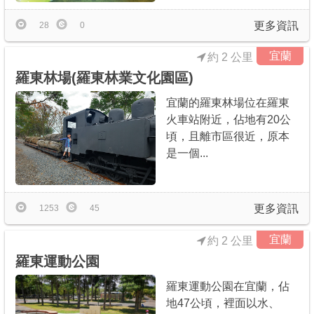
更多資訊
28
0
宜蘭
約 2 公里
羅東林場(羅東林業文化園區)
宜蘭的羅東林場位在羅東
火車站附近，佔地有20公
頃，且離市區很近，原本
是一個...
更多資訊
1253
45
宜蘭
約 2 公里
羅東運動公園
羅東運動公園在宜蘭，佔
地47公頃，裡面以水、