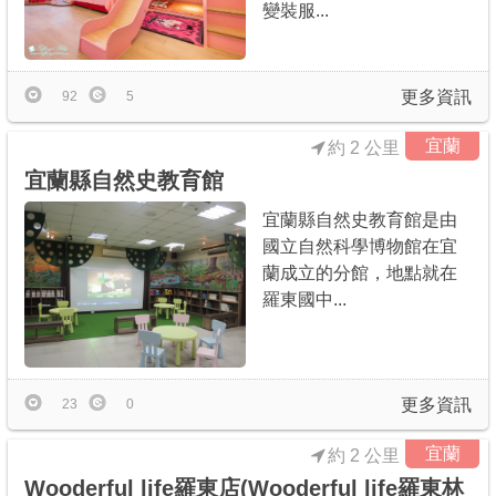
變裝服...
更多資訊
92
5
宜蘭
約 2 公里
宜蘭縣自然史教育館
宜蘭縣自然史教育館是由
國立自然科學博物館在宜
蘭成立的分館，地點就在
羅東國中...
更多資訊
23
0
宜蘭
約 2 公里
Wooderful life羅東店(Wooderful life羅東林