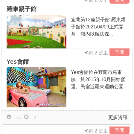
約 2 公里
羅東親子館
宜蘭第12座親子館-羅東親
子館於2021/04/09正式開
幕，館內以魔法森...
宜蘭
約 2 公里
Yes會館
更多資訊
2
0
Yes會館位在宜蘭市羅東
鎮，於2015年10月開始營
運。民宿近羅東運動公園...
更多資訊
71
3
宜蘭
約 2 公里