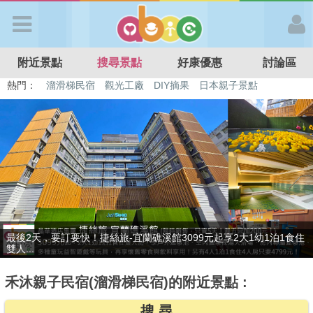
歡迎加入
附近景點
搜尋景點
好康優惠
討論區
APP登入
熱門：
特色遊戲場
親子住房優惠
台北親子餐廳
溫泉泡湯SPA
溜滑梯民宿
觀光工廠
DIY摘果
日本親子景點
首 頁
搜尋景點
好康優惠
贈九族文化村門票2張(總價值1100元*2)！4099元享日月潭經典大飯
最新消息
店...
禾沐親子民宿(溜滑梯民宿)的附近景點 :
最新留言
搜 尋