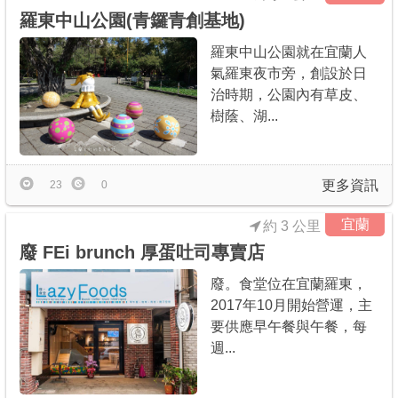
羅東中山公園(青鑼青創基地)
羅東中山公園就在宜蘭人
氣羅東夜市旁，創設於日
治時期，公園內有草皮、
樹蔭、湖...
更多資訊
23
0
宜蘭
約 3 公里
廢 FEi brunch 厚蛋吐司專賣店
廢。食堂位在宜蘭羅東，
2017年10月開始營運，主
要供應早午餐與午餐，每
週...