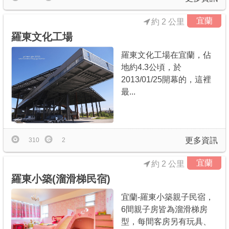
宜蘭
約 2 公里
羅東文化工場
羅東文化工場在宜蘭，佔
地約4.3公頃，於
2013/01/25開幕的，這裡
最...
更多資訊
310
2
宜蘭
約 2 公里
羅東小築(溜滑梯民宿)
宜蘭-羅東小築親子民宿，
6間親子房皆為溜滑梯房
型，每間客房另有玩具、