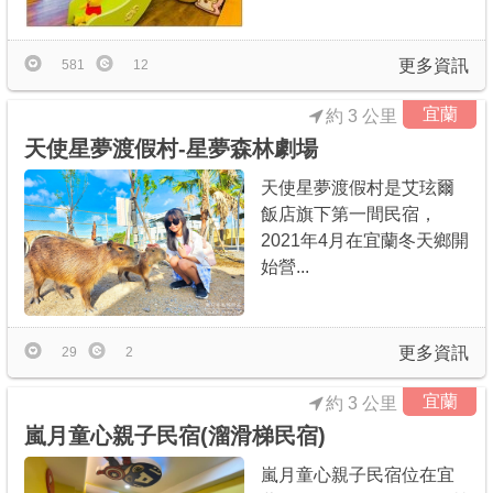
更多資訊
581
12
宜蘭
約 3 公里
天使星夢渡假村-星夢森林劇場
天使星夢渡假村是艾玹爾
飯店旗下第一間民宿，
2021年4月在宜蘭冬天鄉開
始營...
更多資訊
29
2
宜蘭
約 3 公里
嵐月童心親子民宿(溜滑梯民宿)
嵐月童心親子民宿位在宜