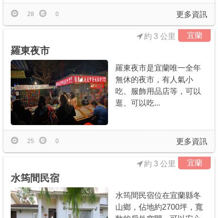
更多資訊
28
0
宜蘭
約 3 公里
羅東夜市
羅東夜市是宜蘭唯一全年
無休的夜市，有人氣小
吃、服飾用品店等，可以
逛、可以吃...
更多資訊
25
0
宜蘭
約 3 公里
水筠間民宿
水筠間民宿位在宜蘭縣冬
山鄉，佔地約2700坪，寬