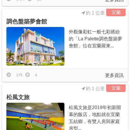
宜蘭
約 1 公里
調色盤築夢會館
外觀像彩虹一般七彩繽紛
的「La Palette調色盤築夢
會館」位在宜蘭羅東...
更多資訊
170
4
宜蘭
約 1 公里
松風文旅
松風文旅是2019年初新開
幕的飯店，地點就在宜蘭
五結鄉，有雙人房與家庭
房型...