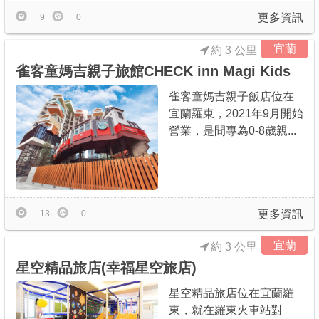
更多資訊
9
0
宜蘭
約 3 公里
雀客童媽吉親子旅館CHECK inn Magi Kids
雀客童媽吉親子飯店位在
宜蘭羅東，2021年9月開始
營業，是間專為0-8歲親...
更多資訊
13
0
宜蘭
約 3 公里
星空精品旅店(幸福星空旅店)
星空精品旅店位在宜蘭羅
東，就在羅東火車站對