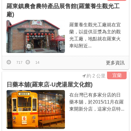
羅東鎮農會農特產品展售館(羅董養生觀光工
廠)
羅董養生觀光工廠就在宜
蘭，以提供豆漿為主的觀
光工廠，地點就在羅東火
車站附近...
更多資訊
717
14
宜蘭
約 2 公里
日藥本舖(羅東店-U虎湯屋文化館)
在台灣已有多家分店的日
藥本舖，於2015/11月在羅
東開新分店，這家分店特...