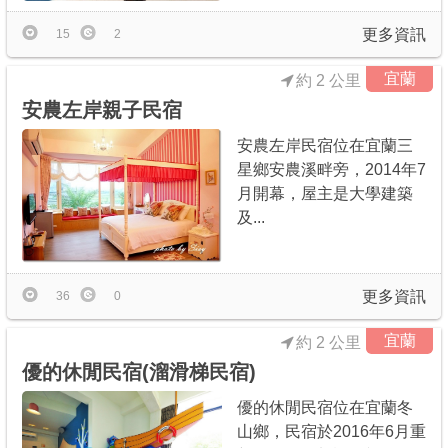
更多資訊
15
2
宜蘭
約 2 公里
安農左岸親子民宿
安農左岸民宿位在宜蘭三
星鄉安農溪畔旁，2014年7
月開幕，屋主是大學建築
及...
更多資訊
36
0
宜蘭
約 2 公里
優的休閒民宿(溜滑梯民宿)
優的休閒民宿位在宜蘭冬
山鄉，民宿於2016年6月重