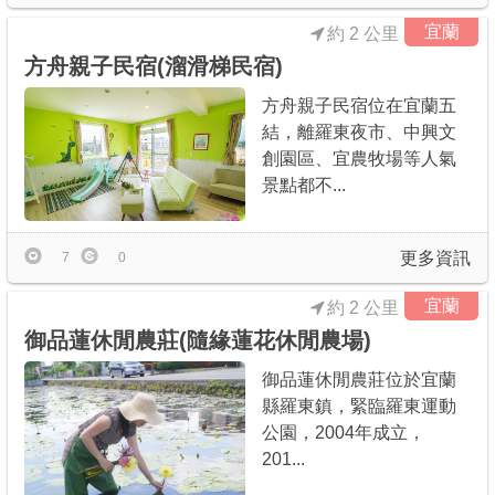
宜蘭
約 2 公里
方舟親子民宿(溜滑梯民宿)
方舟親子民宿位在宜蘭五
結，離羅東夜市、中興文
創園區、宜農牧場等人氣
景點都不...
更多資訊
7
0
宜蘭
約 2 公里
御品蓮休閒農莊(隨緣蓮花休閒農場)
御品蓮休閒農莊位於宜蘭
縣羅東鎮，緊臨羅東運動
公園，2004年成立，
201...