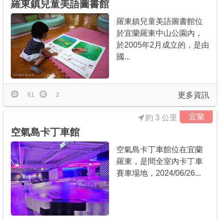
羅東鎮兒童美語圖書館
羅東鎮兒童美語圖書館位
於宜蘭羅東中山公園內，
於2005年2月成立的，是由
國...
更多資訊
61
2
宜蘭
約 3 公里
空氣島卡丁車館
空氣島卡丁車館位在宜蘭
羅東，是間全室內卡丁車
賽車場地，2024/06/26...