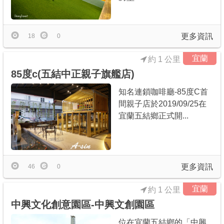
更多資訊
18
0
宜蘭
約 1 公里
85度c(五結中正親子旗艦店)
知名連鎖咖啡廳-85度C首
間親子店於2019/09/25在
宜蘭五結鄉正式開...
更多資訊
46
0
宜蘭
約 1 公里
中興文化創意園區-中興文創園區
位在宜蘭五結鄉的「中興