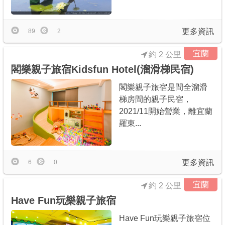
更多資訊
89
2
宜蘭
約 2 公里
閣樂親子旅宿Kidsfun Hotel(溜滑梯民宿)
閣樂親子旅宿是間全溜滑
梯房間的親子民宿，
2021/11開始營業，離宜蘭
羅東...
更多資訊
6
0
宜蘭
約 2 公里
Have Fun玩樂親子旅宿
Have Fun玩樂親子旅宿位