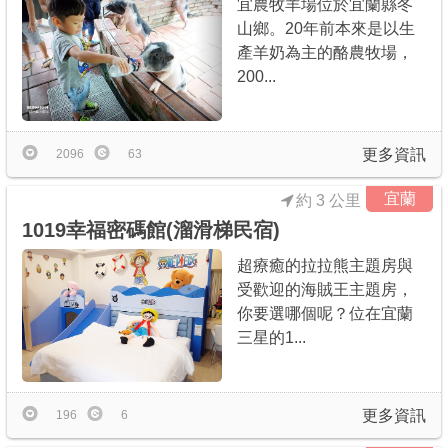
宜農牧羊場位於宜蘭縣冬
山鄉。20年前本來是以生
產羊奶為主的酪農牧場，
200...
更多資訊
2096
63
宜蘭
約 3 公里
1019幸福密碼館(溜滑梯民宿)
超療癒的拉拉熊主題房與
受歡迎的海賊王主題房，
你要選哪個呢？位在宜蘭
三星的1...
更多資訊
196
6