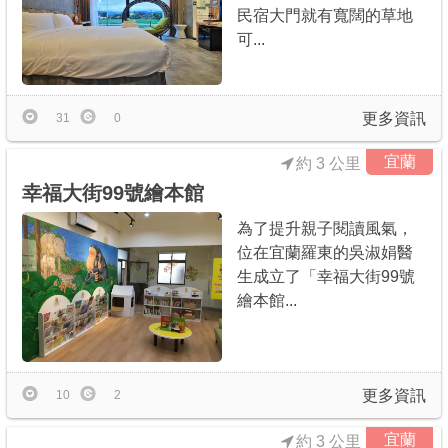
民宿大門就有寬闊的草地
可...
更多資訊
31
0
宜蘭
約 3 公里
幸福大街99號繪本館
為了提升親子閱讀風氣，
位在宜蘭羅東的吳淑娟醫
生成立了「幸福大街99號
繪本館...
更多資訊
10
2
宜蘭
約 3 公里