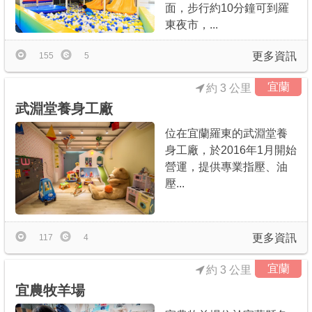
面，步行約10分鐘可到羅
東夜市，...
更多資訊
155
5
宜蘭
約 3 公里
武淵堂養身工廠
位在宜蘭羅東的武淵堂養
身工廠，於2016年1月開始
營運，提供專業指壓、油
壓...
更多資訊
117
4
宜蘭
約 3 公里
宜農牧羊場