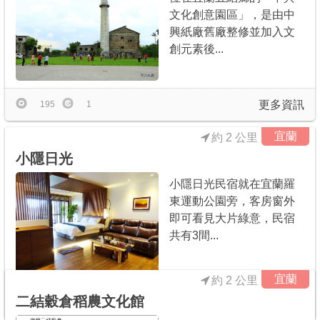
文化創意園區」，是由中
興紙廠舊廠整修並加入文
創元素後...
更多資訊
195
1
宜蘭
約 2 公里
小隱日光
小隱日光民宿就在宜蘭羅
東運動公園旁，客房窗外
即可看見大片綠意，民宿
共有3間...
宜蘭
約 2 公里
二結穀倉稻農文化館
更多資訊
7
0