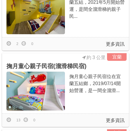
蘭五結，2021年5月開始營
運，是間全溜滑梯的親子
民...
更多資訊
2
0
宜蘭
約 3 公里
掬月童心親子民宿(溜滑梯民宿)
掬月童心親子民宿位在宜
蘭五結鄉，2019/07/14開
始營運，是一間全溜滑...
更多資訊
13
0