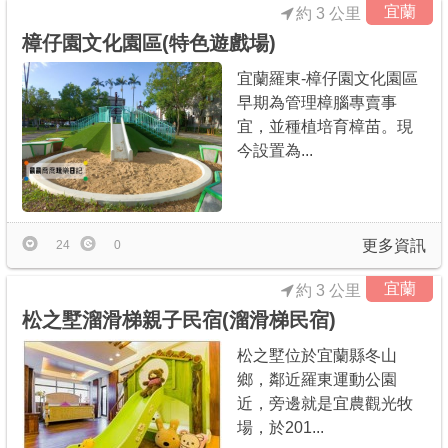
宜蘭
約 3 公里
樟仔園文化園區(特色遊戲場)
宜蘭羅東-樟仔園文化園區
早期為管理樟腦專賣事
宜，並種植培育樟苗。現
今設置為...
更多資訊
24
0
宜蘭
約 3 公里
松之墅溜滑梯親子民宿(溜滑梯民宿)
松之墅位於宜蘭縣冬山
鄉，鄰近羅東運動公園
近，旁邊就是宜農觀光牧
場，於201...