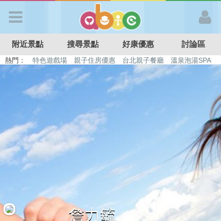
歡迎加入
附近景點
搜尋景點
好康優惠
討論區
APP登入
熱門：
特色遊戲場
親子住房優惠
台北親子餐廳
溫泉泡湯SPA
溜滑梯民宿
觀光工廠
DIY摘果
日本親子景點
首 頁
搜尋景點
好康優惠
最新消息
最新留言
詹力毓