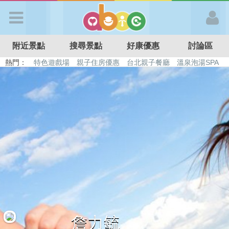
歡迎加入
附近景點
搜尋景點
好康優惠
討論區
APP登入
熱門：
特色遊戲場
親子住房優惠
台北親子餐廳
溫泉泡湯SPA
溜滑梯民宿
觀光工廠
DIY摘果
日本親子景點
首 頁
搜尋景點
好康優惠
最新消息
最新留言
詹力毓