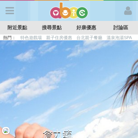
歡迎加入
附近景點
搜尋景點
好康優惠
討論區
APP登入
熱門：
特色遊戲場
親子住房優惠
台北親子餐廳
溫泉泡湯SPA
溜滑梯民宿
觀光工廠
DIY摘果
日本親子景點
首 頁
搜尋景點
好康優惠
最新消息
最新留言
詹力毓