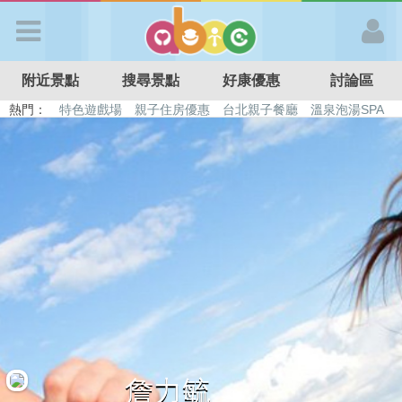
歡迎加入
附近景點
搜尋景點
好康優惠
討論區
APP登入
熱門：
特色遊戲場
親子住房優惠
台北親子餐廳
溫泉泡湯SPA
溜滑梯民宿
觀光工廠
DIY摘果
日本親子景點
首 頁
搜尋景點
好康優惠
最新消息
最新留言
詹力毓