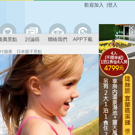
歡迎加入
|
登入
推薦景點
討論區
聯絡我們
APP下載
IY摘果
日本親子景點