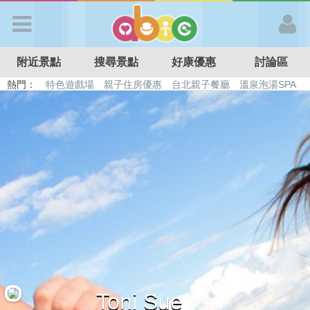
歡迎加入
附近景點
搜尋景點
好康優惠
討論區
APP登入
熱門：
特色遊戲場
親子住房優惠
台北親子餐廳
溫泉泡湯SPA
溜滑梯民宿
觀光工廠
DIY摘果
日本親子景點
首 頁
搜尋景點
好康優惠
最新消息
最新留言
Toni Sue