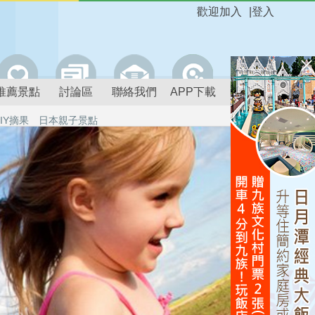
歡迎加入
|
登入
推薦景點
討論區
聯絡我們
APP下載
IY摘果
日本親子景點