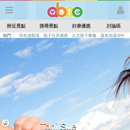
歡迎加入
附近景點
搜尋景點
好康優惠
討論區
APP登入
熱門：
特色遊戲場
親子住房優惠
台北親子餐廳
溫泉泡湯SPA
溜滑梯民宿
觀光工廠
DIY摘果
日本親子景點
首 頁
搜尋景點
好康優惠
最新消息
最新留言
Toni Sue