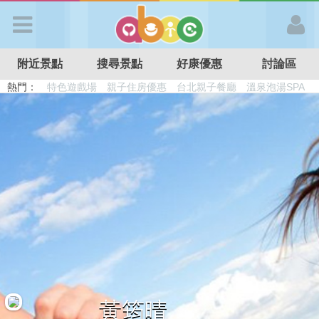
歡迎加入
附近景點
搜尋景點
好康優惠
討論區
APP登入
熱門：
溜滑梯民宿
觀光工廠
DIY摘果
日本親子景點
特色遊戲場
親子住房優惠
台北親子餐廳
溫泉泡湯SPA
首 頁
搜尋景點
好康優惠
最新消息
最新留言
黃筠晴