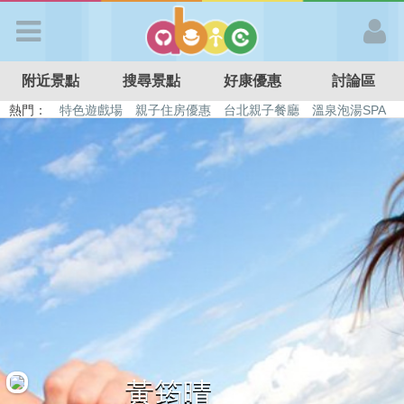
歡迎加入
附近景點
搜尋景點
好康優惠
討論區
APP登入
熱門：
特色遊戲場
親子住房優惠
台北親子餐廳
溫泉泡湯SPA
溜滑梯民宿
觀光工廠
DIY摘果
日本親子景點
首 頁
搜尋景點
好康優惠
最新消息
最新留言
黃筠晴