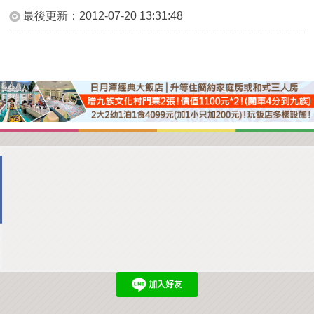
最後更新：
2012-07-20 13:31:48