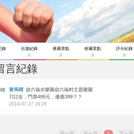
紀錄
出遊紀錄
推薦景點
收藏景點
評分紀錄
0
0
5
0
留言紀錄
黃筠晴
@
六福水樂園@六福村主題樂園
7/12去，門票499元，優惠399？？
2014-07-27 16:28
第一頁
前一頁
1
下一頁