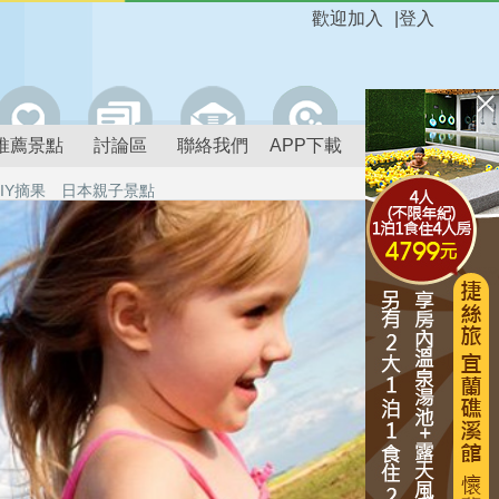
歡迎加入
|
登入
推薦景點
討論區
聯絡我們
APP下載
IY摘果
日本親子景點