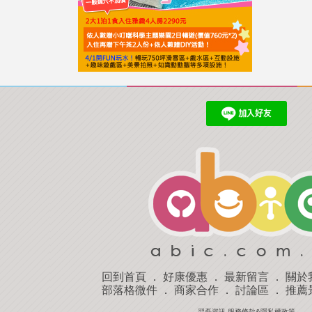
回到首頁
．
好康優惠
．
最新留言
．
關於
部落格微件
．
商家合作
．
討論區
．
推薦
羿磊資訊 服務條款&隱私權政策