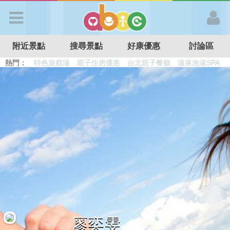
歡迎加入
附近景點
搜尋景點
好康優惠
討論區
APP登入
熱門：
溜滑梯民宿
觀光工廠
DIY摘果
日本親子景點
特色遊戲場
親子住房優惠
台北親子餐廳
溫泉泡湯SPA
首 頁
搜尋景點
好康優惠
最新消息
最新留言
廖奕雯