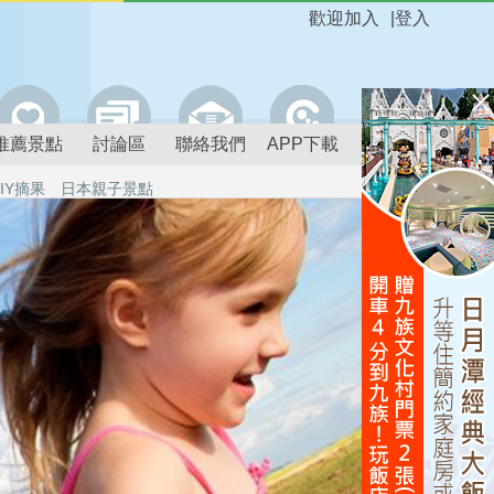
歡迎加入
|
登入
推薦景點
討論區
聯絡我們
APP下載
IY摘果
日本親子景點