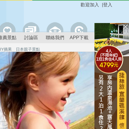
歡迎加入
|
登入
推薦景點
討論區
聯絡我們
APP下載
IY摘果
日本親子景點