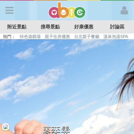
歡迎加入
附近景點
搜尋景點
好康優惠
討論區
APP登入
熱門：
特色遊戲場
親子住房優惠
台北親子餐廳
溫泉泡湯SPA
溜滑梯民宿
觀光工廠
DIY摘果
日本親子景點
首 頁
搜尋景點
好康優惠
最新消息
最新留言
廖奕雯