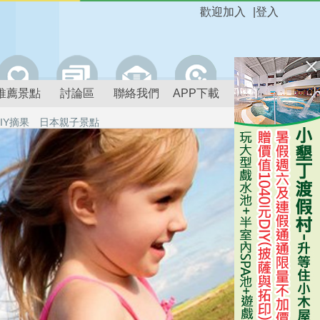
歡迎加入
|
登入
推薦景點
討論區
聯絡我們
APP下載
IY摘果
日本親子景點