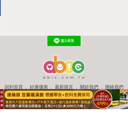
回到首頁
．
好康優惠
．
最新留言
．
關於我們
．
聯絡我們
部落格微件
．
商家合作
．
討論區
．
推薦景點
．
APP下載
羿磊資訊 服務條款&隱私權政策