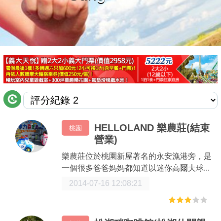
商家合作
推薦景點
討論區
聯絡我們
HELLOLAND 樂農莊(結束
桃園
營業)
APP下載
樂農莊位於桃園新屋著名的永安漁港旁，是
一個很多爸爸媽媽都知道以迷你高爾夫球...
2014-07-16 12:08:21