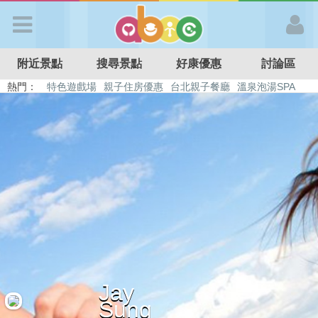
歡迎加入
附近景點
搜尋景點
好康優惠
討論區
APP登入
熱門：
特色遊戲場
親子住房優惠
台北親子餐廳
溫泉泡湯SPA
溜滑梯民宿
觀光工廠
DIY摘果
日本親子景點
首 頁
搜尋景點
好康優惠
最新消息
Jay
最新留言
Sung