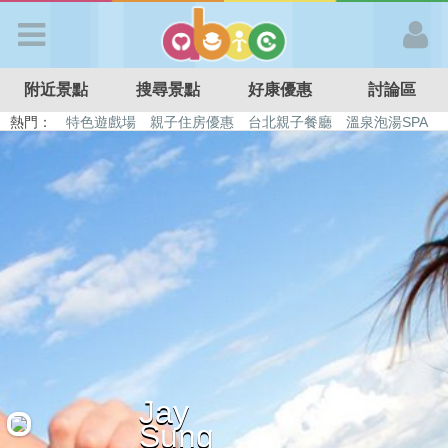
歡迎加入
附近景點
搜尋景點
好康優惠
討論區
APP登入
熱門：
特色遊戲場
親子住房優惠
台北親子餐廳
溫泉泡湯SPA
溜滑梯民宿
觀光工廠
DIY摘果
日本親子景點
首 頁
搜尋景點
好康優惠
最新消息
Jay
最新留言
Sung