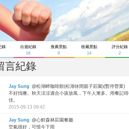
紀錄
出遊紀錄
推薦景點
收藏景點
評分紀錄
18
0
14
2
留言紀錄
Jay Sung
@
松湖畔咖啡館(松湖休閒親子莊園)(暫停營業)
不好找噢。秋天涼涼適合小孩放風，下午人漸多。用餐記得
佳。
2015-09-13 09:42
Jay Sung
@
心鮮森林莊園餐廳
空氣很好，可惜今下雨