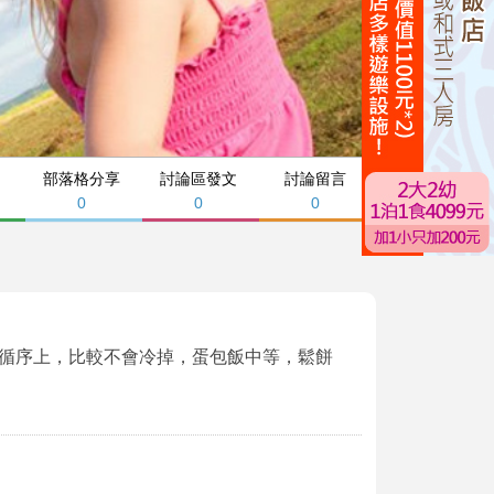
部落格分享
討論區發文
討論留言
0
0
0
循序上，比較不會冷掉，蛋包飯中等，鬆餅