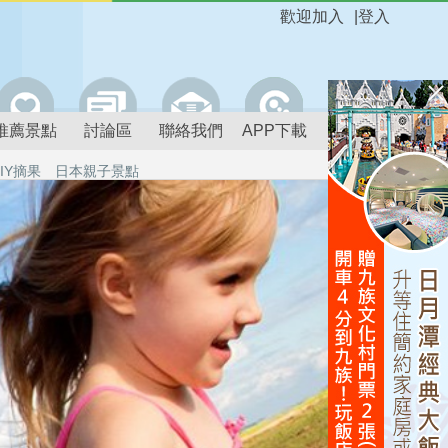
歡迎加入
|
登入
推薦景點
討論區
聯絡我們
APP下載
IY摘果
日本親子景點