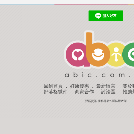
回到首頁
．
好康優惠
．
最新留言
．
關於
部落格微件
．
商家合作
．
討論區
．
推薦
羿磊資訊 服務條款&隱私權政策