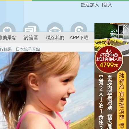
歡迎加入
|
登入
推薦景點
討論區
聯絡我們
APP下載
IY摘果
日本親子景點