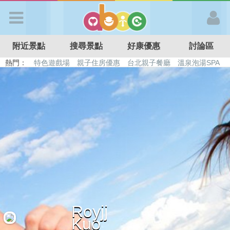
歡迎加入
附近景點
搜尋景點
好康優惠
討論區
APP登入
熱門：
特色遊戲場
親子住房優惠
台北親子餐廳
溫泉泡湯SPA
溜滑梯民宿
觀光工廠
DIY摘果
日本親子景點
首 頁
搜尋景點
好康優惠
最新消息
Royjj
最新留言
Kuo