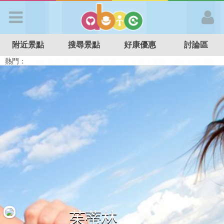
歡迎加入
附近景點
搜尋景點
好康優惠
討論區
APP登入
熱門：
溜滑梯民宿
觀光工廠
DIY摘果
日本親子景點
特色遊戲場
親子住房優惠
台北親子餐廳
溫泉泡湯SPA
首 頁
搜尋景點
好康優惠
最新消息
最新留言
茱蒂林