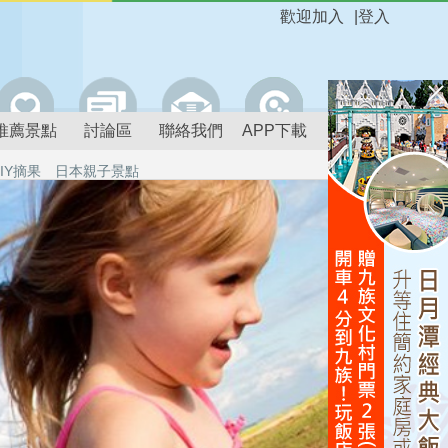
歡迎加入
|
登入
推薦景點
討論區
聯絡我們
APP下載
IY摘果
日本親子景點