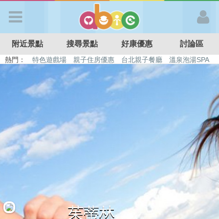
歡迎加入
附近景點
搜尋景點
好康優惠
討論區
APP登入
熱門：
特色遊戲場
親子住房優惠
台北親子餐廳
溫泉泡湯SPA
溜滑梯民宿
觀光工廠
DIY摘果
日本親子景點
首 頁
搜尋景點
好康優惠
最新消息
最新留言
茱蒂林