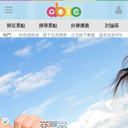
歡迎加入
附近景點
搜尋景點
好康優惠
討論區
APP登入
熱門：
特色遊戲場
親子住房優惠
台北親子餐廳
溫泉泡湯SPA
溜滑梯民宿
觀光工廠
DIY摘果
日本親子景點
首 頁
搜尋景點
好康優惠
最新消息
最新留言
茱蒂林