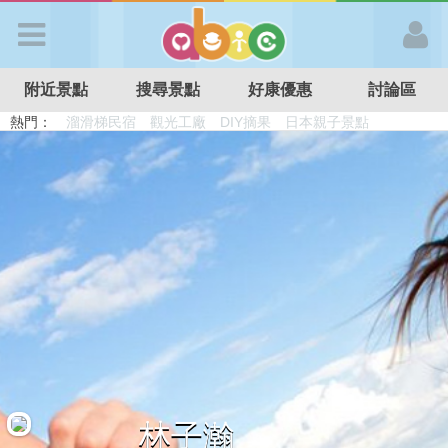
歡迎加入
附近景點
搜尋景點
好康優惠
討論區
APP登入
熱門：
溜滑梯民宿
觀光工廠
DIY摘果
日本親子景點
特色遊戲場
親子住房優惠
台北親子餐廳
溫泉泡湯SPA
首 頁
搜尋景點
好康優惠
最新消息
最新留言
林子瀚