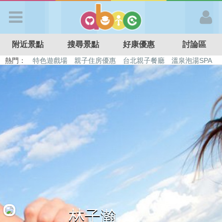
歡迎加入
附近景點
搜尋景點
好康優惠
討論區
APP登入
熱門：
特色遊戲場
親子住房優惠
台北親子餐廳
溫泉泡湯SPA
溜滑梯民宿
觀光工廠
DIY摘果
日本親子景點
首 頁
搜尋景點
好康優惠
最新消息
最新留言
林子瀚