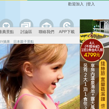
歡迎加入
|
登入
推薦景點
討論區
聯絡我們
APP下載
IY摘果
日本親子景點