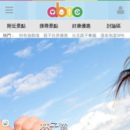
歡迎加入
附近景點
搜尋景點
好康優惠
討論區
APP登入
熱門：
特色遊戲場
親子住房優惠
台北親子餐廳
溫泉泡湯SPA
溜滑梯民宿
觀光工廠
DIY摘果
日本親子景點
首 頁
搜尋景點
好康優惠
最新消息
最新留言
林子瀚