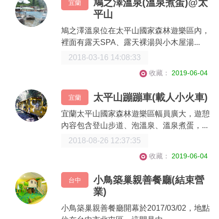
鳩之澤溫泉(溫泉煮蛋)@太
宜蘭
平山
鳩之澤溫泉位在太平山國家森林遊樂區內，
裡面有露天SPA、露天裸湯與小木屋湯...
2018-03-16 14:08:33
收藏：
2019-06-04
太平山蹦蹦車(載人小火車)
宜蘭
宜蘭太平山國家森林遊樂區幅員廣大，遊憩
內容包含登山步道、泡溫泉、溫泉煮蛋，...
2018-08-26 12:37:35
收藏：
2019-06-04
小鳥築巢親善餐廳(結束營
台中
業)
小鳥築巢親善餐廳開幕於2017/03/02，地點