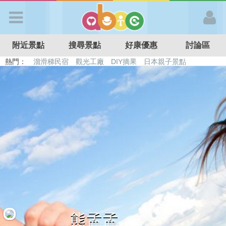
歡迎加入
附近景點
搜尋景點
好康優惠
討論區
APP登入
熱門：
溜滑梯民宿
觀光工廠
DIY摘果
日本親子景點
特色遊戲場
親子住房優惠
台北親子餐廳
溫泉泡湯SPA
首 頁
搜尋景點
好康優惠
最新消息
最新留言
熊孟孟