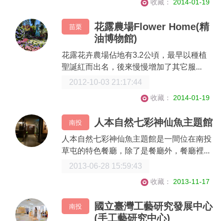
收藏：
2014-01-19
花露農場Flower Home(精
苗栗
油博物館)
花露花卉農場佔地有3.2公頃，最早以種植
聖誕紅而出名，後來慢慢增加了其它服...
2012-10-03 21:17:44
收藏：
2014-01-19
人本自然七彩神仙魚主題館
南投
人本自然七彩神仙魚主題館是一間位在南投
草屯的特色餐廳，除了是餐廳外，餐廳裡...
2013-06-28 15:59:43
收藏：
2013-11-17
國立臺灣工藝研究發展中心‎
南投
(手工藝研究中心)