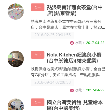
熱浪島南洋蔬食茶堂(台中
台中
店)(結束營業)
熱浪島南洋蔬食茶堂在中南部已有三家分
店，台中是總店，原本在大墩十街，於20...
2016-02-25 20:01:55
收藏：
2017-04-22
Nola Kitchen紐澳良小廚
台中
(台中崇德店)(結束營業)
以提供道地美式料理的紐澳良小廚，全台已
有7家分店，美式工業風格，帶點粗獷與...
2016-09-14 07:08:33
收藏：
2017-04-22
國立台灣美術館-兒童繪本
台中
區(台中國美館)