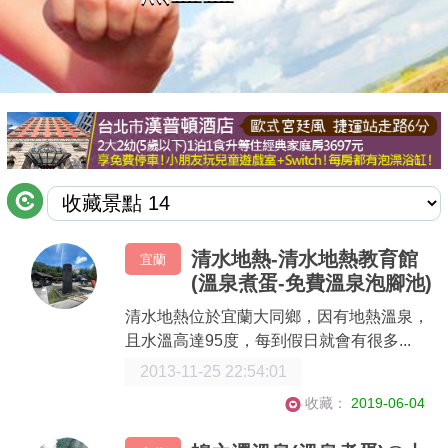
商家合作
推薦景點
討論區
聯絡我們
清水地熱-清水地熱教育館
宜蘭
(溫泉煮蛋-免費溫泉泡腳池)
APP下載
清水地熱位於宜蘭大同鄉，因有地熱溫泉，
且水溫高達95度，每到假日就會有很多...
2013-11-25 22:54:01
收藏：
2019-06-04