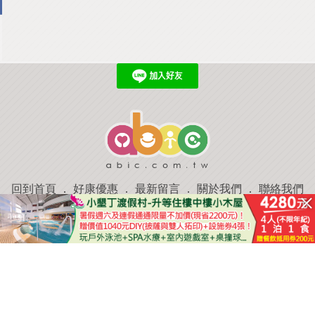
回到首頁
．
好康優惠
．
最新留言
．
關於我們
．
聯絡我們
部落格微件
．
商家合作
．
討論區
．
推薦景點
．
APP下載
羿磊資訊 服務條款&隱私權政策