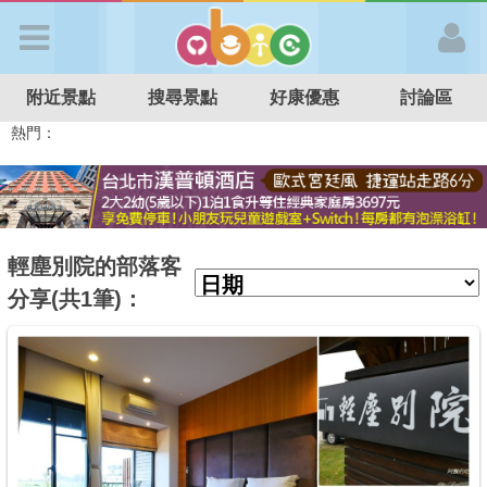
歡迎加入
附近景點
搜尋景點
好康優惠
討論區
APP登入
熱門：
溜滑梯民宿
觀光工廠
DIY摘果
日本親子景點
特色遊戲場
親子住房優惠
台北親子餐廳
溫泉泡湯SPA
首 頁
搜尋景點
輕塵別院的部落客
分享(共1筆)：
好康優惠
最新消息
最新留言