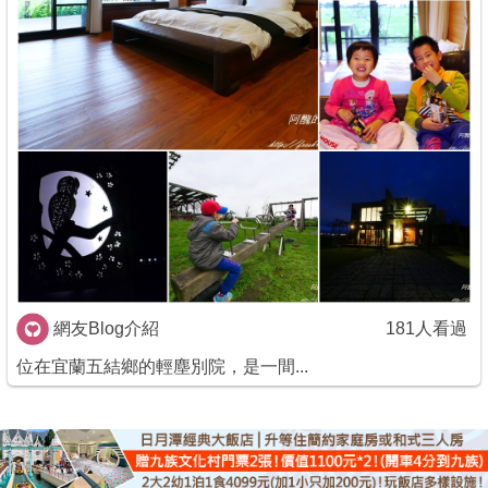
商家合作
推薦景點
討論區
聯絡我們
APP下載
網友Blog介紹
181人看過
位在宜蘭五結鄉的輕塵別院，是一間...