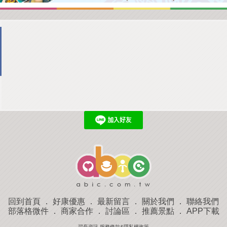
回到首頁
．
好康優惠
．
最新留言
．
關於我們
．
聯絡我們
部落格微件
．
商家合作
．
討論區
．
推薦景點
．
APP下載
羿磊資訊 服務條款&隱私權政策