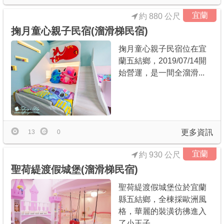
宜蘭
約 880 公尺
掬月童心親子民宿(溜滑梯民宿)
掬月童心親子民宿位在宜
蘭五結鄉，2019/07/14開
始營運，是一間全溜滑...
更多資訊
13
0
宜蘭
約 930 公尺
聖荷緹渡假城堡(溜滑梯民宿)
聖荷緹渡假城堡位於宜蘭
縣五結鄉，全棟採歐洲風
格，華麗的裝潢彷彿進入
了小王子...