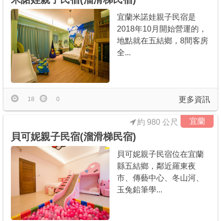
宜蘭米諾娃親子民宿是
2018年10月開始營運的，
地點就在五結鄉，8間客房
全...
更多資訊
18
0
宜蘭
約 980 公尺
貝可妮親子民宿(溜滑梯民宿)
貝可妮親子民宿位在宜蘭
縣五結鄉，鄰近羅東夜
市、傳藝中心、冬山河、
玉兔鉛筆學...