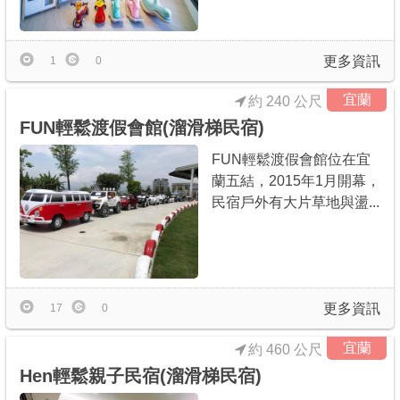
商家合作
更多資訊
1
0
推薦景點
宜蘭
約 240 公尺
FUN輕鬆渡假會館(溜滑梯民宿)
討論區
FUN輕鬆渡假會館位在宜
蘭五結，2015年1月開幕，
聯絡我們
民宿戶外有大片草地與盪...
APP下載
更多資訊
17
0
宜蘭
約 460 公尺
Hen輕鬆親子民宿(溜滑梯民宿)