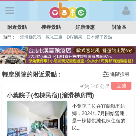
歡迎加入
附近景點
搜尋景點
好康優惠
討論區
APP登入
熱門：
溜滑梯民宿
觀光工廠
DIY摘果
日本親子景點
特色遊戲場
親子住房優惠
台北親子餐廳
溫泉泡湯SPA
首 頁
搜尋景點
輕塵別院的附近景點 :
進階搜尋
宜蘭
約 140 公尺
好康優惠
小葉院子(包棟民宿)(溜滑梯房間)
小葉院子位在宜蘭縣五結
最新消息
鄉，2024年7月開始營運，
是一棟提供純包棟住宿的
最新留言
民...