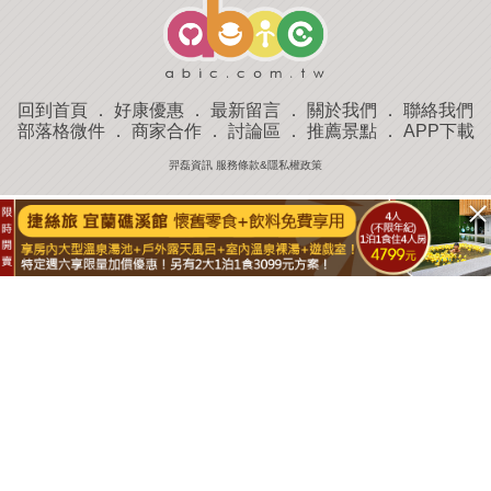
回到首頁
．
好康優惠
．
最新留言
．
關於我們
．
聯絡我們
部落格微件
．
商家合作
．
討論區
．
推薦景點
．
APP下載
羿磊資訊 服務條款&隱私權政策
收藏
評分
去過
附近景點
部落客分享