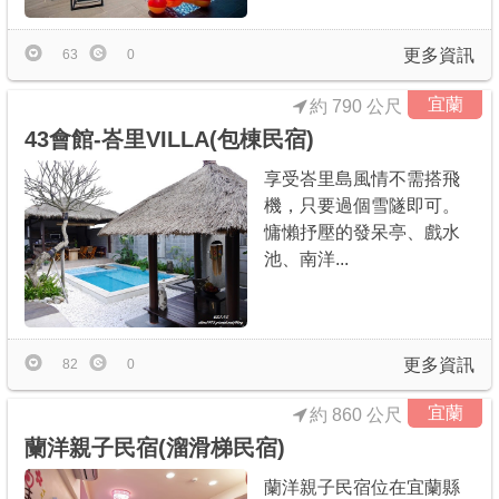
更多資訊
63
0
宜蘭
約 790 公尺
43會館-峇里VILLA(包棟民宿)
享受峇里島風情不需搭飛
機，只要過個雪隧即可。
慵懶抒壓的發呆亭、戲水
池、南洋...
更多資訊
82
0
宜蘭
約 860 公尺
蘭洋親子民宿(溜滑梯民宿)
蘭洋親子民宿位在宜蘭縣