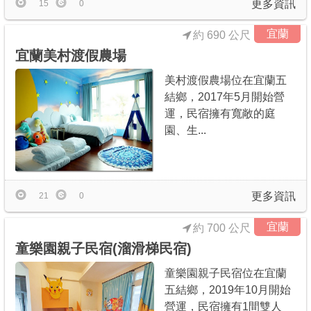
更多資訊
15
0
宜蘭
約 690 公尺
宜蘭美村渡假農場
美村渡假農場位在宜蘭五
結鄉，2017年5月開始營
運，民宿擁有寬敞的庭
園、生...
更多資訊
21
0
宜蘭
約 700 公尺
童樂園親子民宿(溜滑梯民宿)
童樂園親子民宿位在宜蘭
五結鄉，2019年10月開始
營運，民宿擁有1間雙人