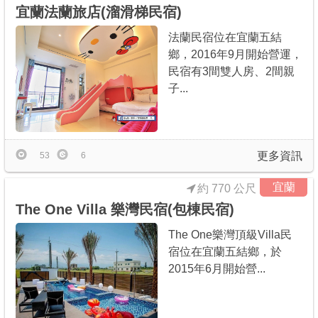
宜蘭法蘭旅店(溜滑梯民宿)
法蘭民宿位在宜蘭五結
鄉，2016年9月開始營運，
民宿有3間雙人房、2間親
子...
更多資訊
53
6
宜蘭
約 770 公尺
The One Villa 樂灣民宿(包棟民宿)
The One樂灣頂級Villa民
宿位在宜蘭五結鄉，於
2015年6月開始營...