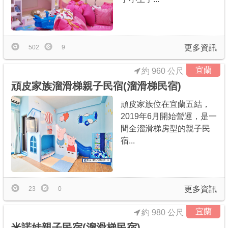
更多資訊
502
9
宜蘭
約 960 公尺
頑皮家族溜滑梯親子民宿(溜滑梯民宿)
頑皮家族位在宜蘭五結，
2019年6月開始營運，是一
間全溜滑梯房型的親子民
宿...
更多資訊
23
0
宜蘭
約 980 公尺
米諾娃親子民宿(溜滑梯民宿)