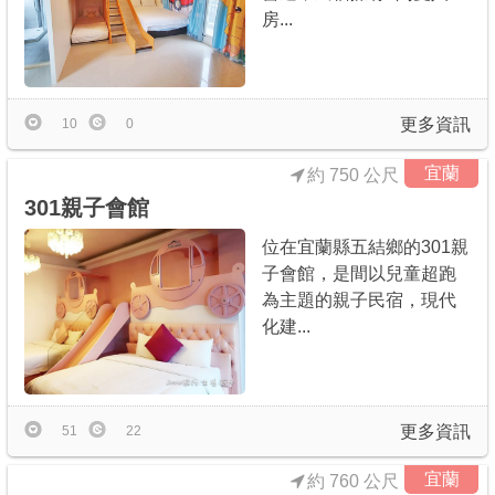
房...
更多資訊
10
0
宜蘭
約 750 公尺
301親子會館
位在宜蘭縣五結鄉的301親
子會館，是間以兒童超跑
為主題的親子民宿，現代
化建...
更多資訊
51
22
宜蘭
約 760 公尺