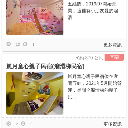
五結鄉，2019/07開始營
業，這裡有小朋友愛的溜
滑...
更多資訊
13
1
宜蘭
約 870 公尺
嵐月童心親子民宿(溜滑梯民宿)
嵐月童心親子民宿位在宜
蘭五結，2021年5月開始營
運，是間全溜滑梯的親子
民...
更多資訊
2
0