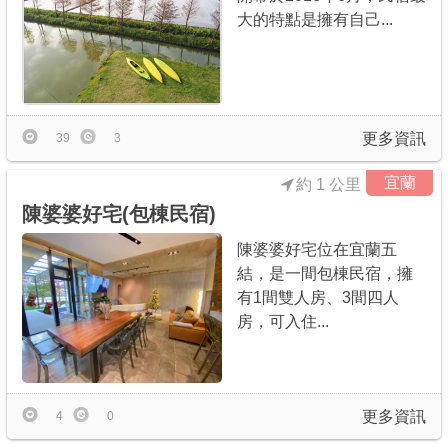
大的特點是擁有自己...
更多資訊
39
3
宜蘭
約 1 公里
陳婆婆好宅(包棟民宿)
陳婆婆好宅位在宜蘭五
結，是一間包棟民宿，擁
有1間雙人房、3間四人
房，可入住...
更多資訊
4
0