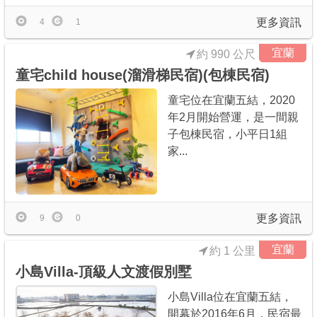
更多資訊
4
1
宜蘭
約 990 公尺
童宅child house(溜滑梯民宿)(包棟民宿)
童宅位在宜蘭五結，2020
年2月開始營運，是一間親
子包棟民宿，小平日1組
家...
更多資訊
9
0
宜蘭
約 1 公里
小島Villa-頂級人文渡假別墅
小島Villa位在宜蘭五結，
開幕於2016年6月，民宿最