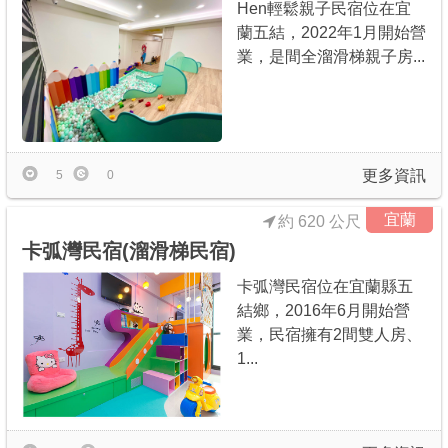
Hen輕鬆親子民宿位在宜
蘭五結，2022年1月開始營
業，是間全溜滑梯親子房...
更多資訊
5
0
宜蘭
約 620 公尺
卡弧灣民宿(溜滑梯民宿)
卡弧灣民宿位在宜蘭縣五
結鄉，2016年6月開始營
業，民宿擁有2間雙人房、
1...